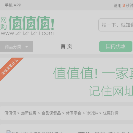
手机 APP
3
请用
秒
首 页
国内优惠
商品分类
值值值
>
最新优惠
>
食品保健品
>
休闲零食
>
冰淇淋
>
优惠详情