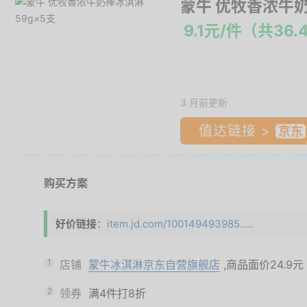
蒙牛 优牧香浓牛奶
9.1元/件（共36.
3 月前更新
值达链接 >
购买方案
好价链接
：
item.jd.com/100149493985.....
1
店铺
蒙牛冰淇淋京东自营旗舰店
,商品面价
24.9元
2
领券
满4件打8折