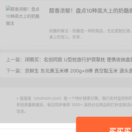
醇香浓郁！盘点10种高大上的奶酪
奶酪的做法 - 奶酪是一种奶制品，无论是配红
桌上的宠儿，非常...
上一篇：
闭眼买：名创同款 U型枕旅行护颈靠枕 便携收纳盒款
下一篇：
京鲜生 东北黄玉米棒 200g×8棒 真空黏玉米 源头
» 值值值（zhizhizhi.com）是一个特价搜索引擎。我们实时
和低质量数据后，每日同步推荐 1000+ 高性价比商品和打折促销
信息。
下载值值值App
买买买