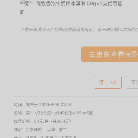
下载干净清爽无广告的
网购值值值App
，第一时间得到内部特
去
查看完整
值！ +0
不值
时间：发布于 2026-4-16 01:54
名称：
蒙牛 优牧香浓牛奶棒冰淇淋 59g×5支
优惠价格：
9.1元/件（共36.4元）
商家：
京东商城
品牌：
蒙牛
分类：
冰淇淋
,
牛奶\乳品
,
国内优惠