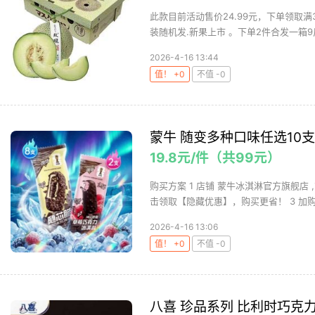
此款目前活动售价24.99元，下单领取满
装随机发.新果上市 。下单2件合发一箱9斤装
2026-4-16 13:44
值！ +0
不值 -0
蒙牛 随变多种口味任选10
19.8元/件（共99元）
购买方案 1 店铺 蒙牛冰淇淋官方旗舰店 ,
击领取【隐藏优惠】，购买更省！ 3 加购 购
2026-4-16 13:06
值！ +0
不值 -0
八喜 珍品系列 比利时巧克力