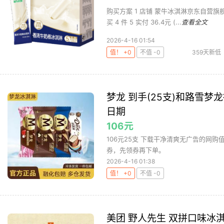
购买方案 1 店铺 蒙牛冰淇淋京东自营旗舰店 
买 4 件 5 实付 36.4元 (...
查看全文
2026-4-16 01:54
值！ +0
不值 -0
359天新低
梦龙 到手(25支)和路雪
日期
106元
106元25支 下载干净清爽无广告的网
券，先领券再下单。
2026-4-16 01:38
值！ +0
不值 -0
美团 野人先生 双拼口味冰淇