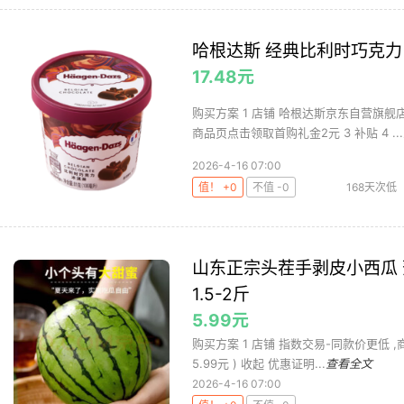
哈根达斯 经典比利时巧克力口
17.48元
购买方案 1 店铺 哈根达斯京东自营旗舰店 
商品页点击领取首购礼金2元 3 补贴 4 ...
2026-4-16 07:00
值！ +0
不值 -0
168天次低
哈根达
山东正宗头茬手剥皮小西瓜 
1.5-2斤
5.99元
购买方案 1 店铺 指数交易-同款价更低 ,商品面
5.99元 ) 收起 优惠证明...
查看全文
2026-4-16 07:00