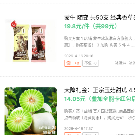
蒙牛 随变 共50支 经典香草
19.8元/件（共99元）
购买方案 1 店铺 蒙牛冰淇淋官方旗舰店 ,
惠】，购买更省！ 3 加购 购买 5 件 4 ...
2026-4-16 20:16
值！ +0
不值 -0
冰淇淋
冰
天降礼金：正宗玉菇甜瓜 4.5
14.05元（叠加全能卡红包后
购买方案 1 店铺 官方国货甄选 ,商品面价
点击领取【隐藏优惠】，购买更省！ 秒杀直
2026-4-16 17:57