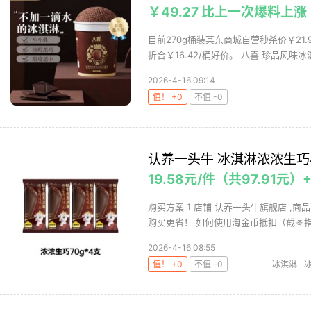
￥49.27 比上一次爆料上涨 
目前270g桶装某东商城自营秒杀价￥21.
折合￥16.42/桶好价。 八喜 珍品风味冰淇
2026-4-16 09:14
值！ +0
不值 -0
认养一头牛 冰淇淋浓浓生巧4
19.58元/件（共97.91元）
购买方案 1 店铺 认养一头牛旗舰店 ,商品
购买更省！ 如何使用淘金币抵扣（截图指示
2026-4-16 08:55
值！ +0
不值 -0
冰淇淋