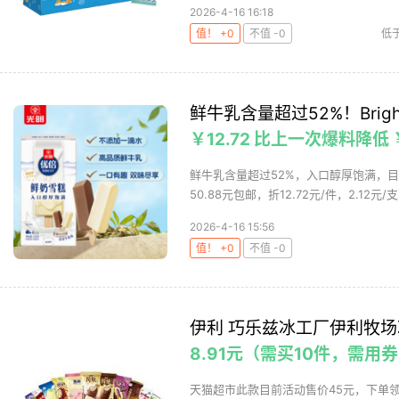
2026-4-16 16:18
值！ +0
不值 -0
低于
鲜牛乳含量超过52%！Brigh
￥12.72 比上一次爆料降低 ￥
鲜牛乳含量超过52%，入口醇厚饱满，目
50.88元包邮，折12.72元/件，2.12元/支，
2026-4-16 15:56
值！ +0
不值 -0
伊利 巧乐兹冰工厂伊利牧场
8.91元（需买10件，需用
天猫超市此款目前活动售价45元，下单领