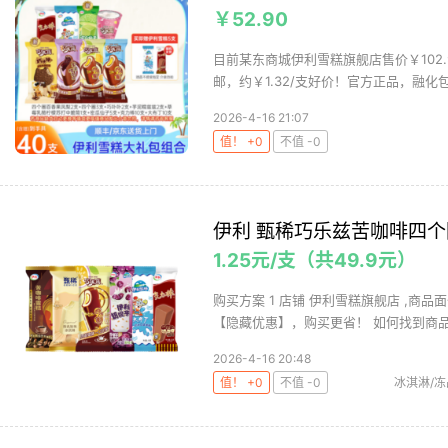
￥52.90
目前某东商城伊利雪糕旗舰店售价￥102.9
邮，约￥1.32/支好价！官方正品，融化包赔
2026-4-16 21:07
值！ +0
不值 -0
伊利 甄稀巧乐兹苦咖啡四个圈
1.25元/支（共49.9元）
购买方案 1 店铺 伊利雪糕旗舰店 ,商品面
【隐藏优惠】，购买更省！ 如何找到商品京
2026-4-16 20:48
值！ +0
不值 -0
冰淇淋/冻