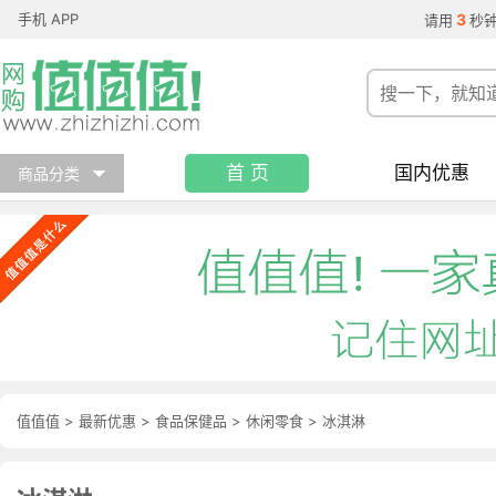
手机 APP
3
请用
秒
首 页
国内优惠
商品分类
值值值
>
最新优惠
>
食品保健品
>
休闲零食
>
冰淇淋