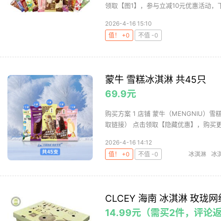
领取【图1】，参与立减10元优惠活动，下单
2026-4-16 15:10
值！ +0
不值 -0
蒙牛 雪糕冰淇淋 共45只
69.9元
购买方案 1 店铺 蒙牛（MENGNIU）雪糕
取链接） 点击领取【隐藏优惠】，购买更省
2026-4-16 14:12
值！ +0
不值 -0
冰淇淋
冰
CLCEY 海南 冰淇淋 玫珑网纹
14.99元（需买2件，评论返