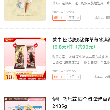
过吗？这款买一送一的双支装超划算...
查
2026-4-16 22:42
值！ +0
不值 -0
冰淇淋
团
蒙牛 随芯脆8迷你草莓冰淇
19.8元/件（共99元）
购买方案 1 店铺 蒙牛冰淇淋官方旗舰店 ,
击领取【隐藏优惠】，购买更省！ 3 加购 购
2026-4-16 21:55
值！ +0
不值 -0
冰淇淋
冰
伊利 巧乐兹 四个圈 蛋奶百
2435g