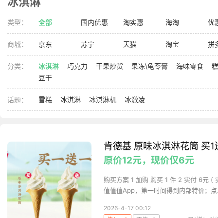
冰淇淋
类型：
全部
国内优惠
淘实惠
海淘
优
商城：
京东
苏宁
天猫
淘宝
拼
分类：
冰淇淋
巧克力
干果炒货
果冻\龟苓膏
海味零食
豆干
话题：
雪糕
冰淇淋
冰淇淋机
冰激凌
肯德基 原味冰淇淋花筒 买1
原价12元，现价仅6元
购买方案 1 加购 购买 1 件 2 实付 6
值值值App，第一时间得到内部特价；点..
2026-4-17 00:12