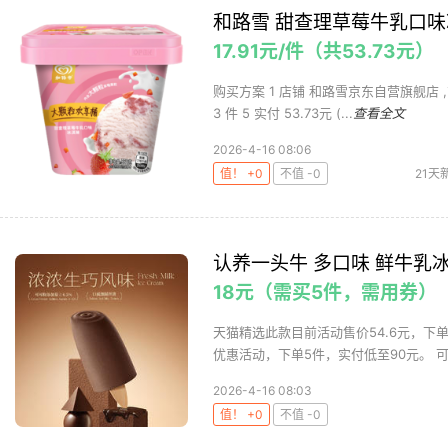
和路雪 甜查理草莓牛乳口味冰
17.91元/件（共53.73元）
购买方案 1 店铺 和路雪京东自营旗舰店 ,商
3 件 5 实付 53.73元 (...
查看全文
2026-4-16 08:06
值！ +0
不值 -0
21天
认养一头牛 多口味 鲜牛乳冰
18元（需买5件，需用券）
天猫精选此款目前活动售价54.6元，下单领
优惠活动，下单5件，实付低至90元。 可用
2026-4-16 08:03
值！ +0
不值 -0