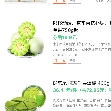
值！ +0
不值 -0
买1送1
冰
限移动端、京东百亿补贴：京觅
单果750g起
券后16.9元
京东此款目前活动售价21.9元，下单领取
活动：满16减5元 下载干净清爽无广告的网
2026-4-16 23:20
值！ +0
不值 -0
鲜京采 抹茶千层蛋糕 400
36.41元/件（共72.82
购买方案 1 店铺 生鲜京东自营专区 ,商品面
取链接） 199打6折（领取链接） 满...
查