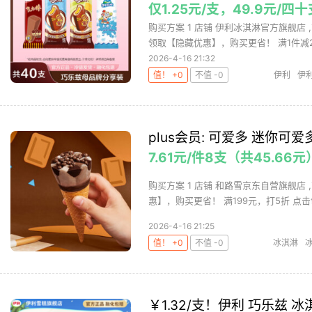
仅1.25元/支，49.9元/四
购买方案 1 店铺 伊利冰淇淋官方旗舰店 ,
领取【隐藏优惠】，购买更省！ 满1件减23
2026-4-16 21:32
值！ +0
不值 -0
伊利
伊
plus会员: 可爱多 迷你可
7.61元/件8支（共45.66元
购买方案 1 店铺 和路雪京东自营旗舰店 ,
惠】，购买更省！ 满199元，打5折 点击领
2026-4-16 21:25
值！ +0
不值 -0
冰淇淋
￥1.32/支！伊利 巧乐兹 