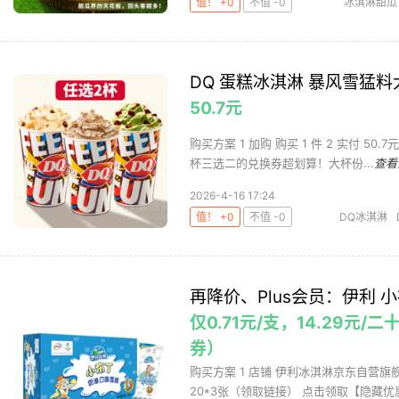
值！ +0
不值 -0
冰淇淋甜瓜
DQ 蛋糕冰淇淋 暴风雪猛
50.7元
购买方案 1 加购 购买 1 件 2 实付 50.
杯三选二的兑换券超划算！大杯份...
查看
2026-4-16 17:24
值！ +0
不值 -0
DQ冰淇淋
再降价、Plus会员：伊利 小
仅0.71元/支，14.29元
券）
购买方案 1 店铺 伊利冰淇淋京东自营旗舰店
20*3张（领取链接） 点击领取【隐藏优惠