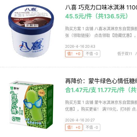
八喜 巧克力口味冰淇淋 110
45.5元/件（共136.5元）
购买方案 1 店铺 八喜冰淇淋京东自营旗舰店
张（领取链接） 点击领取【隐藏优惠】，购
2026-4-16 20:43
值！ +0
不值 -0
低于双11
冰
再降价：蒙牛绿色心情低糖绿莎
合1.47元/支 11.77元/件（共
购买方案 1 店铺 蒙牛冰淇淋京东自营旗舰店
优惠】，购买更省！ 满119元，打8折 点..
2026-4-16 20:27
值！ +0
不值 -0