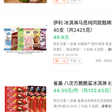
值！ +0
不值 -0
伊利 冰淇淋马思纯同款甄
40支（共2425克）
49.9元
购买方案 1 店铺 中国特产·哈尔滨馆·黑龙
优惠】，购买更省！ 3 补贴 4 加购 ...
查
2026-4-16 06:36
值！ +0
不值 -0
伊利
伊利
雀巢 八次方脆脆鲨冰淇淋 8支
44.55元/件（共133.65元
购买方案 1 店铺 雀巢冰淇淋京东自营旗舰店
满3件减35.64元 3 补贴 4 加购...
查看全