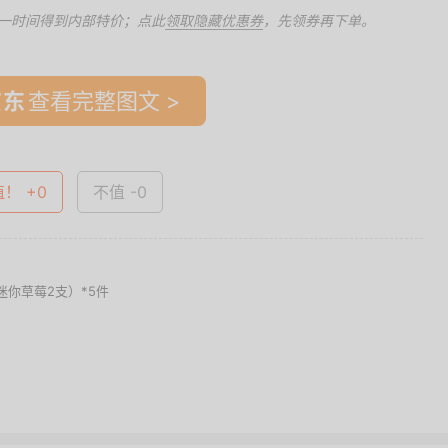
一时间得到内部特价；点此
领取隐藏优惠券
，先领券再下单。
查看完整图文 >
值！ +0
不值 -0
迷你草莓2支）*5件