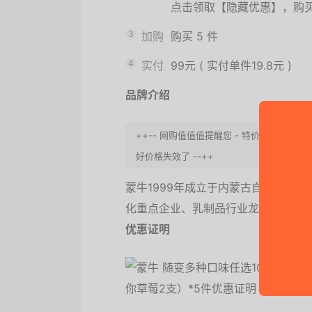
点击领取【隐藏优惠】，购
3
加购
购买
5
件
4
实付
99元
(
实付单件19.8元
)
品牌介绍
++-- 网购值值值提醒您 - 特价有时效性
好价格失效了 --++
蒙牛1999年成立于内蒙古自治区，
化重点企业、乳制品行业龙头企业。
优惠证明