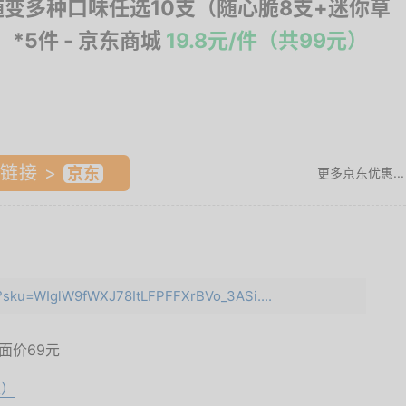
随变多种口味任选10支（随心脆8支+迷你草
）*5件
- 京东商城
19.8元/件（共99元）
链接 >
更多京东优惠...
ml?sku=WIglW9fWXJ78ItLFPFFXrBVo_3ASi....
品面价
69元
取）