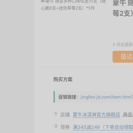
蒙牛 
莓2支
4 月前更新
值达
购买方案
促销链接
：
jingfen.jd.com/item.ht
1
店铺
蒙牛冰淇淋官方旗舰店
,商
2
领券
满345减246（下单自动领