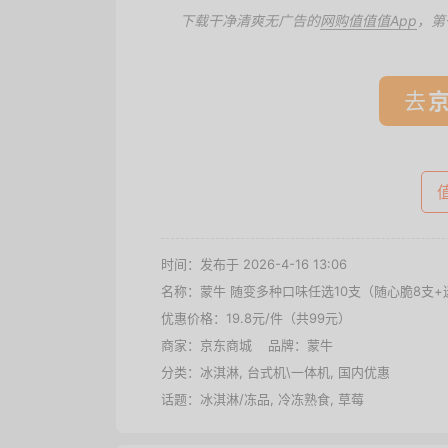
下载干净清爽无广告的
网购值值值App
，第
去
时间：发布于 2026-4-16 13:06
名称：
蒙牛 随变多种口味任选10支（随心脆8支+
优惠价格：
19.8元/件（共99元）
商家：
京东商城
品牌：
蒙牛
分类：
冰淇淋
,
台式机\一体机
,
国内优惠
话题：
冰淇淋/冻品
,
冷冻熟食
,
草莓