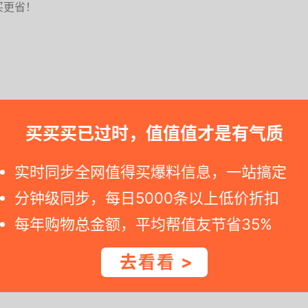
买更省！
买买买已过时，值值值才是有气质
, 请快快下手. 如果您点击京东商城活动网址发现价格已恢复原价，说明
实时同步全网值得买爆料信息，一站搞定
总部位于呼和浩特市，是全球八强乳品企业、国家农业产业
分钟级同步，每日5000条以上低价折扣
每年购物总金额，平均帮值友节省35%
去看看 >