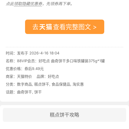
点此
领取隐藏优惠券
，先领券再下单。
去
查看完整图文 >
时间：发布于 2026-4-16 18:04
名称：
88VIP会员：好吃点 曲奇饼干多口味铁罐装375g*1罐
优惠价格：
券后9.49元
商家：
天猫特价
品牌：
好吃点
分类：
数字商品
,
糕点饼干
,
食品保健品
,
淘实惠
话题：
曲奇饼干
,
饼干
糕点饼干攻略