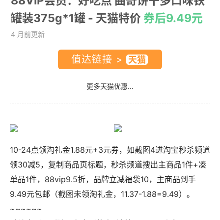
88VIP会员：好吃点 曲奇饼干多口味铁
罐装375g*1罐
- 天猫特价
券后9.49元
4 月前更新
值达链接 >
更多天猫优惠...
10-24点领淘礼金1.88元+3元券，如截图4进淘宝秒杀频道
领30减5，复制商品页标题，秒杀频道搜出主商品1件+凑
单品1件，88vip9.5折，品牌立减福袋10，主商品到手
9.49元包邮（截图未领淘礼金，11.37-1.88=9.49）。
~~~~~~