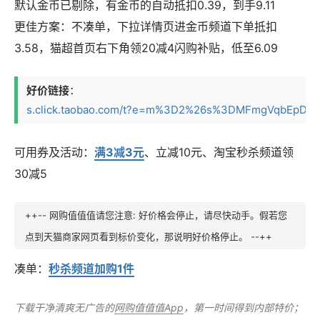
默认金币已剔除，有金币的自动抵扣0.39，到手9.11
更佳方案：不凑单，下拉详情页进金币频道下单抵扣
3.58，猫超首页右下角领20减4闪购补贴，低至6.09
好价链接
：
s.click.taobao.com/t?e=m%3D2%26s%3DMFmgVqbEpDtw4
可用券及活动：
满3减3元
、立减10元、淘宝秒杀频道领
30减5
++-- 网购值值值请您注意: 好价格会停止，请尽快动手。假若您
点到天猫商家网页看到标价变化，那说明好价格停止。 --++
凑单：
秒杀频道加购1件
下载干净清爽无广告的
网购值值值App
，第一时间得到内部特价；