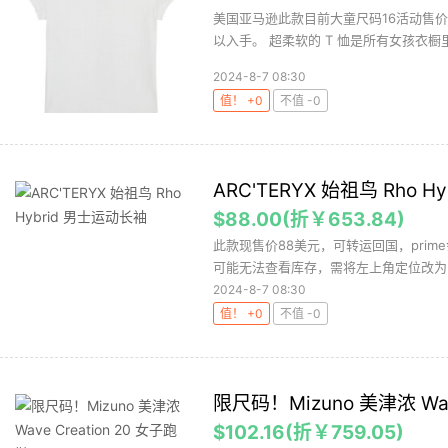
美国亚马逊此款目前大童尺码16活动售价
以入手。 超柔软的 T 恤是所有女孩衣橱里
2024-8-7 08:30
值！ +0
不值 -0
ARC'TERYX 始祖鸟 Rho 
$88.00(折￥653.84)
此款现售价88美元，可转运回国，pri
可能无法查看库存，需将左上角定位改为「美国」
2024-8-7 08:30
值！ +0
不值 -0
限尺码！Mizuno 美津浓 Wav
$102.16(折￥759.05)