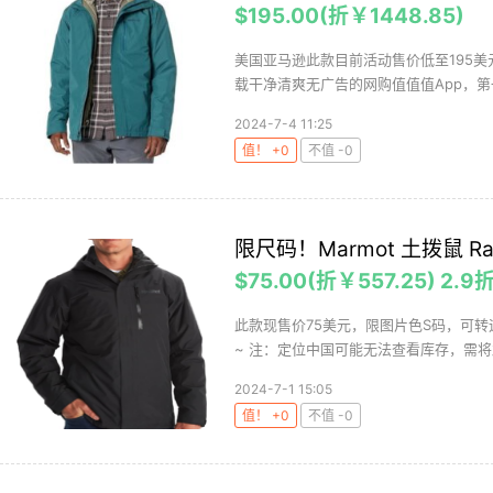
$195.00(折￥1448.85)
美国亚马逊此款目前活动售价低至195
载干净清爽无广告的网购值值值App，第
2024-7-4 11:25
值！ +0
不值 -0
限尺码！Marmot 土拨鼠 Ra
$75.00(折￥557.25) 2.9
此款现售价75美元，限图片色S码，可转
~ 注：定位中国可能无法查看库存，需将左
2024-7-1 15:05
值！ +0
不值 -0