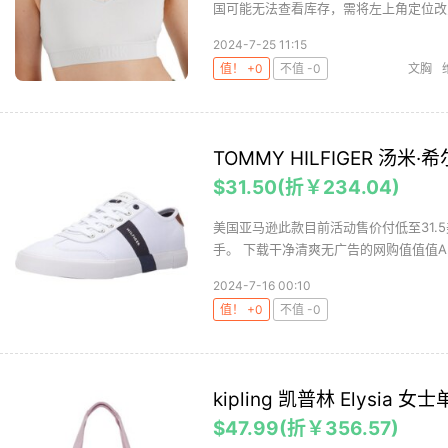
国可能无法查看库存，需将左上角定位改为
2024-7-25 11:15
值！ +0
不值 -0
文胸
TOMMY HILFIGER 汤米·
$31.50(折￥234.04)
美国亚马逊此款目前活动售价付低至31
手。 下载干净清爽无广告的网购值值值Ap
2024-7-16 00:10
值！ +0
不值 -0
kipling 凯普林 Elysia 女
$47.99(折￥356.57)