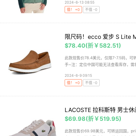
2024-6-13 08:55
值！ +0
不值 -0
限尺码！ecco 爱步 S Lite
$78.40(折￥582.51)
此款现售价78.4美元，仅限7-7.5码
手~注：定位中国可能无法查看库存，需将
2024-6-9 09:15
值！ +0
不值 -0
LACOSTE 拉科斯特 男士
$69.98(折￥519.95)
此款现售价69.98美元，可转运回国，p