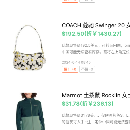
COACH 蔻驰 Swinger 
$192.50(折￥1430.27)
此款现售价192.5美元，可转运回国，p
中国可能无法查看库存，需将左上角定位改为
2024-6-14 08:45
值！ +0
不值 -0
Marmot 土拨鼠 Rocklin
$31.78(折￥236.13)
此款现售价31.78美元，仅限图片色S、
的值友可入手~注：定位中国可能无法查看