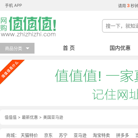
手机 APP
3
请用
秒
首 页
国内优惠
商品分类
值值值
>
最新优惠
>
美国亚马逊
商城：
天猫特价
京东
苏宁
亚马逊
淘宝特卖
拼多多