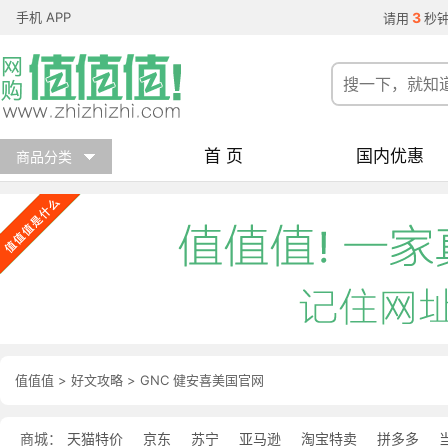
手机 APP
3
请用
秒
首 页
国内优惠
商品分类
值值值
>
好文攻略
>
GNC 健安喜美国官网
商城：
天猫特价
京东
苏宁
亚马逊
淘宝特卖
拼多多