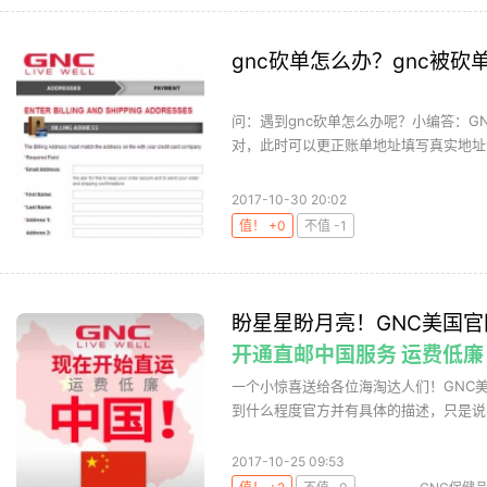
油软胶囊
海
gnc砍单怎么办？gnc被砍
问：遇到gnc砍单怎么办呢？小编答：
对，此时可以更正账单地址填写真实地址试
2017-10-30 20:02
值！ +0
不值 -1
盼星星盼月亮！GNC美国官
开通直邮中国服务 运费低廉 
一个小惊喜送给各位海淘达人们！GNC
到什么程度官方并有具体的描述，只是说在
2017-10-25 09:53