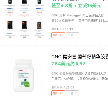
低至4.3折 + 立减15美元
GNC 现有 Mega系列 男士保健品大促，
满60立减15美元， 需使用优惠码“354...
2021-5-8 13:33
值！ +0
不值 -0
GNC 健安喜 葡萄籽精华胶囊 
7.64美元约￥52
GNC 葡萄籽精华胶囊所选取的原料天
色暗沉、有色斑、皮肤松弛有皱纹、无弹性
2019-1-11 23:05
值！ +0
不值 -0