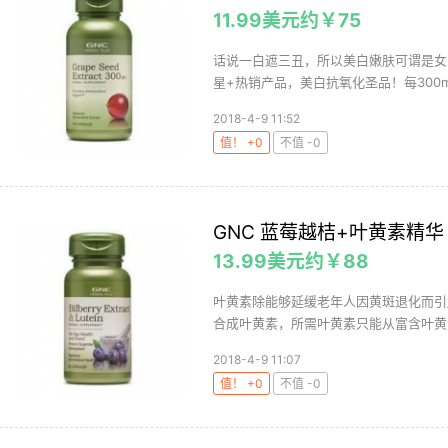
11.99美元约￥75
话说一白遮三丑，所以美白嫩肤可谓是女人
星+热销产品，美白抗氧化圣品！每300mg含
2018-4-9 11:52
值！ +0
不值 -0
GNC 蓝莓越桔+叶黄素精华 
13.99美元约￥88
叶黄素除能够延缓老年人因黄斑退化而引
合成叶黄素，所需叶黄素只能从富含叶黄素
2018-4-9 11:07
值！ +0
不值 -0