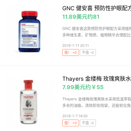
GNC 健安喜 预防性护眼配方 
11.89美元约81
GNC 健安喜这款预防性护眼配方采用
多种维生素、矿物质、植物精华合理配比，
2019-1-11 20:11
值！ +0
不值 -0
Thayers 金缕梅 玫瑰爽肤水 
7.99美元约￥55
Thayers 金缕梅玫瑰爽肤水采用低
多余的油脂，清除卸妆残留，还能软化角质
2019-1-7 16:20
值！ +0
不值 -0