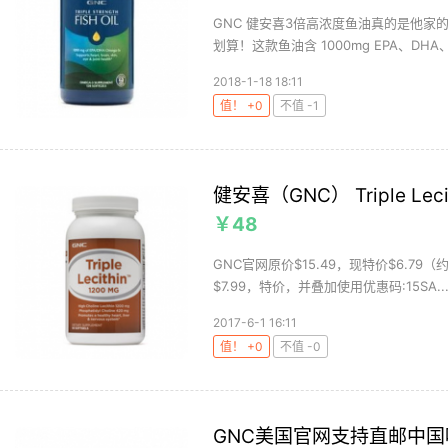
GNC 健安喜3倍高浓度鱼油真的是他家
划算！这款鱼油含 1000mg EPA、DHA、O
2018-1-18 18:11
值！ +0
不值 -1
健安喜（GNC） Triple Lec
￥48
GNC官网原价$15.49，现特价$6.79
$7.99，特价，并叠加使用优惠码:15SA..
2017-6-1 16:11
值！ +0
不值 -0
GNC美国官网支持直邮中国