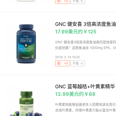
值！ +0
不值 -0
GNC 健安喜 3倍高浓度鱼油 
17.99美元约￥125
GNC 健安喜3倍高浓度鱼油真的是他家
价超划算！这款鱼油含 1000mg EPA、DH
2018-3-14 19:25
值！ +0
不值 -0
GNC 蓝莓越桔+叶黄素精华 
13.99美元约￥88
叶黄素除能够延缓老年人因黄斑退化而引
合成叶黄素，所需叶黄素只能从富含叶黄素