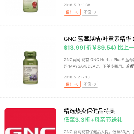
2018-5-3 11:38
值！ +0
不值 -0
GNC 蓝莓越桔/叶黄素精华 
$13.99(折￥89.54) 比上
GNC官网 现有 GNC Herbal Plus
码"MAYSAVEDEAL"，下单多瓶用...
查看
2018-5-2 17:13
值！ +0
不值 -0
精选热卖保健品特卖
低至3.3折+母亲节送礼
GNC 官网现有保健品大促，低至33折，需