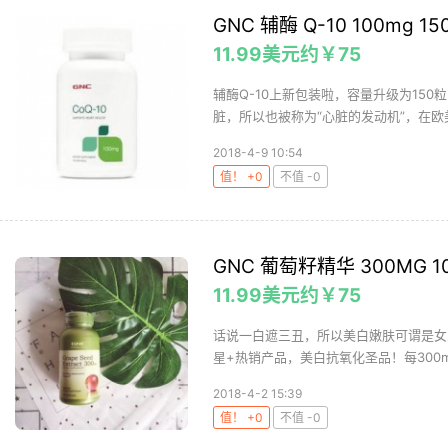
GNC 辅酶 Q-10 100mg 15
11.99美元约￥75
辅酶Q-10上新包装啦，容量升级为150
脏，所以也被称为“心脏的发动机”，在欧美
2018-4-9 10:54
值！ +0
不值 -0
GNC 葡萄籽精华 300MG 1
11.99美元约￥75
话说一白遮三丑，所以美白嫩肤可谓是女人
星+热销产品，美白抗氧化圣品！每300mg含
2018-4-2 15:39
值！ +0
不值 -0