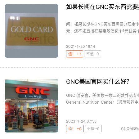
如果长期在GNC买东西需
问：如果长期在GNC买东西需要办理金卡
元，还不如直接在某宝随便花个1元钱买个
2021-1-20 16:14
值！ +1
不值 -0
GNC美国官网买什么好？
GNC 健安喜，美国数一数二的营养品
General Nutrition Center（通用营养
2023-1-24 07:58
值！ +0
不值 -0
GNC保健
萝卜素软胶囊