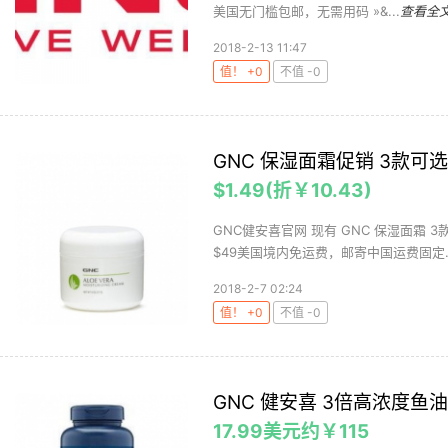
美国无门槛包邮，无需用码 »&...
查看全
2018-2-13 11:47
值！ +0
不值 -0
GNC 保湿面霜促销 3款可选 
$1.49(折￥10.43)
GNC健安喜官网 现有 GNC 保湿面霜 3款
$49美国境内免运费，邮寄中国运费固定..
2018-2-7 02:24
值！ +0
不值 -0
GNC 健安喜 3倍高浓度鱼油 
17.99美元约￥115