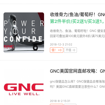
收维骨力/鱼油/葡萄籽！GN
第2件半价/买2送1/买3送1
收维骨力、鱼油、葡萄籽啦！GNC 健安喜
回家可叠加满100美元额外8折/满75美元额外
2018-12-3 21:02
值！ +0
不值 -0
GNC美国官网直邮攻略：G
gnc保健品怎么样？GNC保健品去哪海
吗？美国GNC直邮需要注意些什么？GNC
2018-8-2 15:31