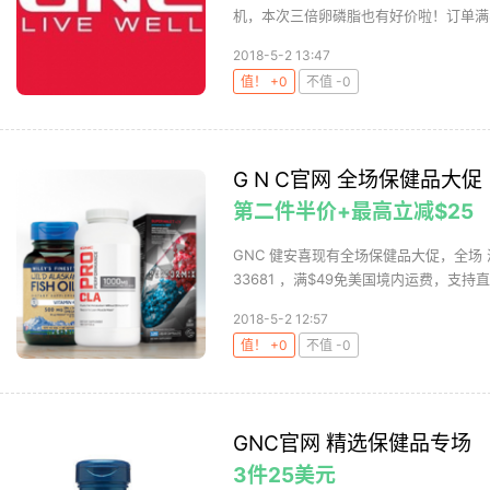
机，本次三倍卵磷脂也有好价啦！订单满$4
2018-5-2 13:47
值！ +0
不值 -0
G N C官网 全场保健品大促
第二件半价+最高立减$25
GNC 健安喜现有全场保健品大促，全场 满
33681 ，满$49免美国境内运费，支持直邮
2018-5-2 12:57
值！ +0
不值 -0
GNC官网 精选保健品专场
3件25美元