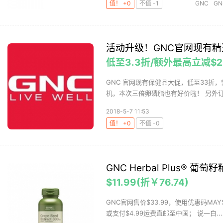
值！ +0
不值 -1
GNC
G
活动升级！GNC官网现有
低至3.3折/额外最高立减$2
GNC 官网现有保健品大促，低至33折，需
机，本次三倍卵磷脂也有好价啦！ 另外订单
2018-5-7 11:53
值！ +0
不值 -0
GNC Herbal Plus® 葡萄
$11.99(折￥76.74)
GNC官网售价$33.99，使用优惠码MAYS
或支付$4.99运费直邮至中国； 说一白...