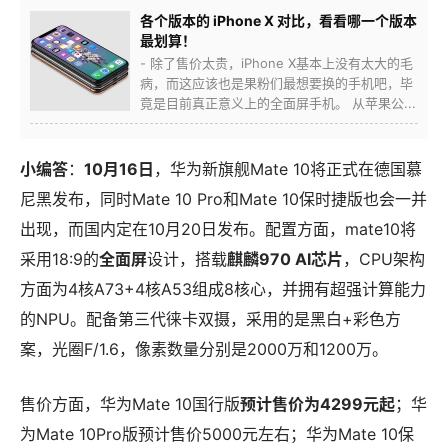
各个版本的 iPhone X 对比，看看哪一个版本
最划算！
- 除了售价太贵，iPhone X基本上没有太大的毛
病，而这应该也是果粉们最想要换的手机吧，毕
竟是目前真正意义上的全面屏手机。 从苹果公...
小编答
：
10月16日
，华为新旗舰Mate 10将正式在德国慕
尼黑发布，同时Mate 10 Pro和Mate 10保时捷版也会一并
出现，而国内定在10月20日发布。配置方面，mate10将
采用18:9的
全面屏
设计，搭载
麒麟970 AI芯片
，CPU架构
方面为4核A73+4核A53组成8核心，并拥有超强计算能力
的NPU。配备第三代徕卡双摄，采用的是黑白+彩色方
案，光圈F/1.6，像素数量分别是2000万和1200万。
售价方面，华为Mate 10国行版
预计售价为4299元起
；华
为Mate 10Pro版预计售价5000元左右；华为Mate 10保