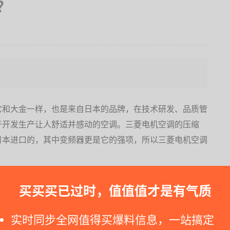
？
？
它和大金一样，也是来自日本的品牌，在技术研发、品质管
于开发生产让人舒适并感动的空调。三菱电机空调的压缩
日本进口的，其中变频器更是它的强项，所以三菱电机空调
菱电机空调的
：
买买买已过时，值值值才是有气质
实时同步全网值得买爆料信息，一站搞定
一旦冷了，不容易热起来，关了空调后还可以冷个20几分钟。声音