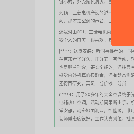
挺小的，外壳颜色清爽，喜欢
到顶：三菱电机产没的说一个字好，
到，那才是空调的声音，三菱电机空调
还我河山001：三菱电机内外机用料
我个人的审美，很喜欢。安装是三菱
j***r：送货安装：听同事推荐的
在京东看了好久，正好五一有活动，
也是戴着鞋套，寄安全绳的，还抽真
感觉内外机真的很静音，还有动态测
还得再研究，真是一分价钱一分货
n***4：用了20多年的大金空调终
电辅热）空调，活动期间果断出手。
常安静，动态地面测温，智能啊，谁
装师傅态度很好，工作认真到位，抽