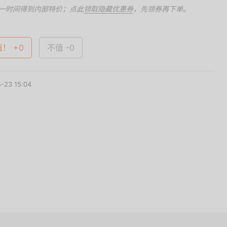
一时间得到内部特价；点此
领取隐藏优惠券
，先领券再下单。
值！ +0
不值 -0
23 15:04