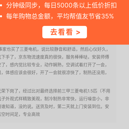
分钟级同步，每日5000条以上低价折扣
用过的都知道，里外静音，外机国产空调噪音控制很难达
每年购物总金额，平均帮值友节省35%
品质控制极佳，产品潜能巨大，1.5匹30平米的客厅能用
去看看 >
做工都非常扎实，口碑没话说。内机外观设计见仁见智，符合
电机专门的人员，不是外包的。安装工态度好，技术专业。
，同事家也买了三菱电机，说比较静音和舒适，然后心仪好久，
就下手了，京东物流速度真的很快，服务棒棒哒，安装师傅
空了，感内觉比较专业，动作娴熟，空调试着打开了一会，
温，体感应该会很好，开了一会就很凉快了，制热还没用，
于光荣下岗了，经过比对最终选择前三甲三菱电机1.5匹（不用
机子外观式样精致美观，制冷制热非常快，运行噪音小，非
用谁知道，没的说。送货及时，第二天就上门安装到位。安
真空时间足，专业高效