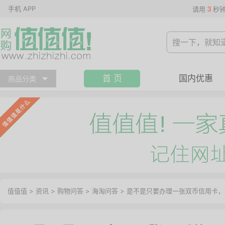
手机 APP
3
请用
秒
首 页
国内优惠
商品分类
值值值
>
资讯
>
购物问答
>
海淘问答
>
是不是只要办理一张双币信用卡，