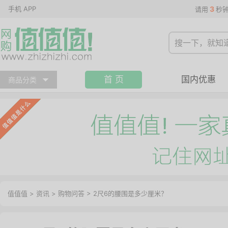
手机 APP
3
请用
秒
首 页
国内优惠
商品分类
值值值
>
资讯
>
购物问答
>
2尺6的腰围是多少厘米？