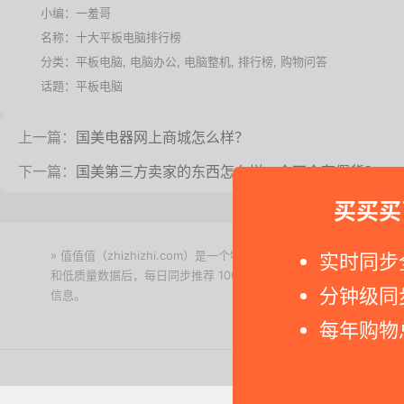
小编：一羞哥
名称：
十大平板电脑排行榜
分类：
平板电脑
,
电脑办公
,
电脑整机
,
排行榜
,
购物问答
话题：
平板电脑
上一篇：
国美电器网上商城怎么样？
下一篇：
国美第三方卖家的东西怎么样，会不会有假货？
买买买
» 值值值（zhizhizhi.com）是一个特价搜索引擎。我们实时
实时同步
和低质量数据后，每日同步推荐 1000+ 高性价比商品和打折促销
分钟级同
信息。
下载值值值App
每年购物
Copyright © 2011-2026 网