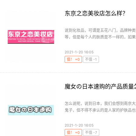
东京之恋美妆店怎么样？
说到化妆品，可谓是五花八门，品牌种类
等，但是每个人的肤质是不一样的，如果选
2021-1-20 16:05
值！ +0
不值 -1
魔女の日本速购的产品质量
怎么说呢，说到日本，我们会想到南京大
鬼子，但不得不承认的是人家的护肤品也确
2021-1-20 16:05
值！ +0
不值 -7