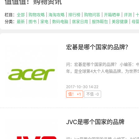
值值值！购物资讯
栏目：
全部
|
购物攻略
|
海淘攻略
|
排行榜
|
购物问答
|
开箱晒单
|
评测
|
分类：
最新
|
图书
|
家电
|
数码电脑
|
居家日用
|
服饰鞋包
|
美容健康
|
母
宏碁是哪个国家的品牌？
问：宏碁是哪个国家的品牌？ 小编答：中国台湾
年，是全球第4大个人电脑品牌，为世界50.
2017-10-30 14:22
值！ +1
不值 -0
JVC是哪个国家的品牌
问：jvc是哪个国家的品牌 小编答：J