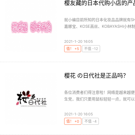
樱友藏的日本代购小店的产
就小编目前所知的日本化妆品品牌就有SHIS
嘉娜宝、KOSE高丝、KOBAYASHI小林制.
2021-1-20 16:05
值！ +5
不值 -12
樱花 の日代社是正品吗？
各位消费者们得注意啦！网络是越来越便
生党，我们只要用鼠标轻轻一点，就可以买
2021-1-20 16:05
值！ +0
不值 -4