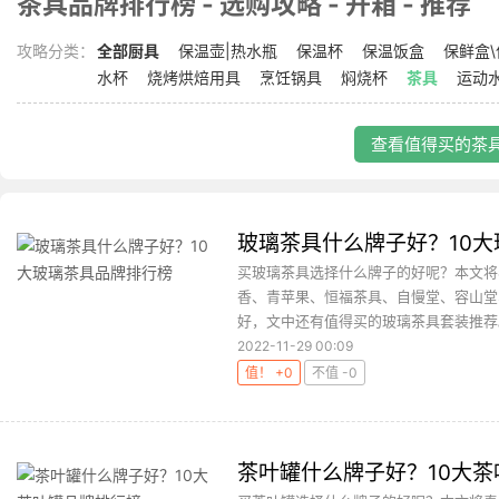
茶具品牌排行榜 - 选购攻略 - 开箱 - 推荐
攻略分类：
全部厨具
保温壶|热水瓶
保温杯
保温饭盒
保鲜盒
水杯
烧烤烘焙用具
烹饪锅具
焖烧杯
茶具
运动
查看值得买的茶具
玻璃茶具什么牌子好？10
买玻璃茶具选择什么牌子的好呢？本文将
香、青苹果、恒福茶具、自慢堂、容山堂
好，文中还有值得买的玻璃茶具套装推荐。
2022-11-29 00:09
值！ +0
不值 -0
茶叶罐什么牌子好？10大