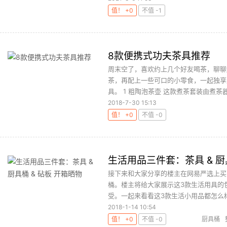
值！ +0
不值 -1
8款便携式功夫茶具推荐
周末空了，喜欢约上几个好友喝茶，聊聊
茶，再配上一些可口的小零食，一起独享
具。 1 粗陶泡茶壶 这款煮茶套装由煮茶器
2018-7-30 15:13
值！ +0
不值 -0
生活用品三件套：茶具 & 厨
接下来和大家分享的楼主在网易严选上买
桶。楼主将给大家展示这3款生活用具的
受。一起来看看这3款生活小用品都怎么样吧
2018-1-14 10:54
值！ +0
不值 -0
厨具桶