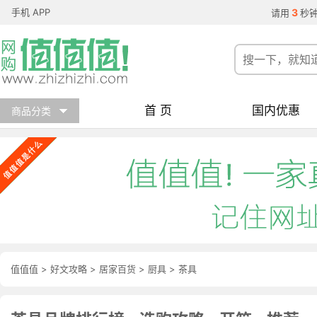
手机 APP
3
请用
秒
首 页
国内优惠
商品分类
值值值
>
好文攻略
>
居家百货
>
厨具
>
茶具