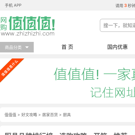
手机 APP
3
请用
秒
首 页
国内优惠
商品分类
值值值
>
好文攻略
>
居家百货
>
厨具