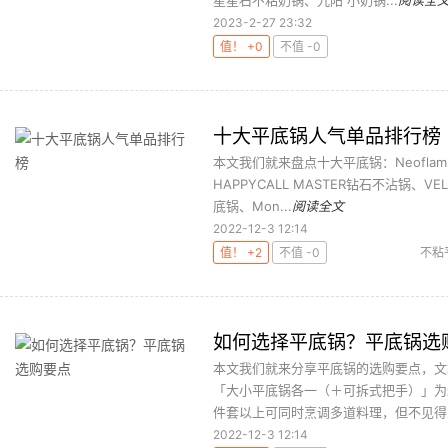
星星石不粘奶锅、九阳 小奶锅...
阅读全
2023-2-27 23:32
值！ +0
不值 -0
十大平底锅人气单品排行榜
本文我们就来盘点十大平底锅：Neoflam 陶
HAPPYCALL MASTER钻石不沾锅、V
底锅、Mon...
阅读全文
2022-12-3 12:14
值！ +2
不值 -0
不粘
如何选择平底锅？平底锅选
本文我们就来分享平底锅的选购要点，文
「大小平底锅各一（＋可拆式把手）」为
件套以上可同时烹调多道料理，但不见得人
2022-12-3 12:14