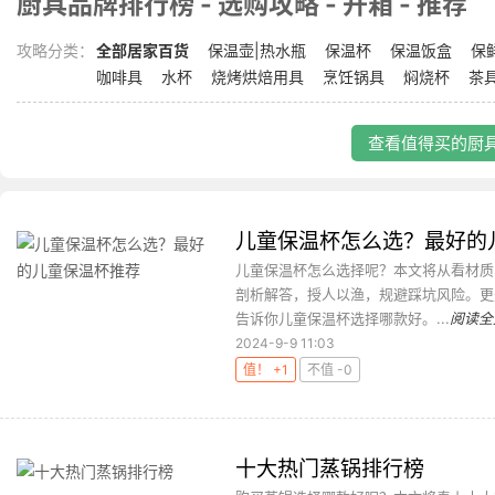
厨具品牌排行榜 - 选购攻略 - 开箱 - 推荐
攻略分类：
全部居家百货
保温壶|热水瓶
保温杯
保温饭盒
保
咖啡具
水杯
烧烤烘焙用具
烹饪锅具
焖烧杯
茶
查看值得买的厨具
儿童保温杯怎么选？最好的
儿童保温杯怎么选择呢？本文将从看材质
剖析解答，授人以渔，规避踩坑风险。更
告诉你儿童保温杯选择哪款好。...
阅读全
2024-9-9 11:03
值！ +1
不值 -0
十大热门蒸锅排行榜