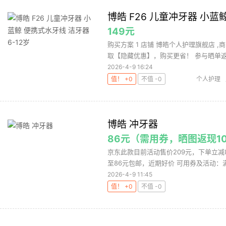
博皓 F26 儿童冲牙器 小蓝
149元
购买方案 1 店铺 博皓个人护理旗舰店 ,商
取【隐藏优惠】，购买更省！ 参与晒单返10
2026-4-9 16:24
值！ +0
不值 -0
个人护理
博皓 冲牙器
86元（需用券，晒图返现1
京东此款目前活动售价209元，下单立减8
至86元包邮，近期好价 可用券及活动：满20
2026-4-9 11:45
值！ +0
不值 -0