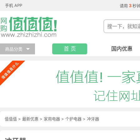
手机 APP
3
请用
秒
首 页
国内优惠
商品分类
值值值
>
最新优惠
>
家用电器
>
个护电器
>
冲牙器