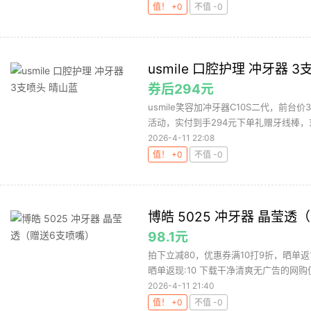
值！ +0
不值 -0
usmile 口腔护理 冲牙器 
券后294元
usmile笑容加冲牙器C10S二代，前台价
活动，实付到手294元下单礼赠牙线棒，京
2026-4-11 22:08
值！ +0
不值 -0
博皓 5025 冲牙器 晶莹透
98.1元
拍下立减80，优惠券满10打9折，晒单返1
晒单返现:10 下载干净清爽无广告的网购值
2026-4-11 21:40
值！ +0
不值 -0