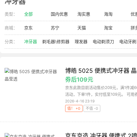
冲牙器
类型：
全部
国内优惠
淘实惠
海淘
优
商城：
京东
苏宁
天猫
淘宝
拼
分类：
冲牙器
剃毛器\修剪器
理发器
电动剃须刀
电动牙刷
博皓 5025 便携式冲牙器 
券后109元
京东此款目前活动售价209元，满1件减6
活动，下单1件，实付低至109元。 可用券
2026-4-16 23:19
值！ +0
不值 -0
京东京造 冲牙器 便携式 2喷