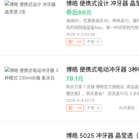
博皓 便携式设计 冲牙器 晶
券后86元
满减80，优惠券减去30，晒单返10，最
告的网购值值值App，第一时间得到内部特
2026-4-9 00:38
值！ +0
不值 -0
博皓 便携式电动冲牙器 3种模
78.1元
购买方案 1 店铺 博皓官方旗舰店 ,商品面
藏优惠】，购买更省！ 到货返10元 3 补贴.
2026-4-6 23:13
值！ +0
不值 -0
90天最低
博皓 5025 冲牙器 晶莹透