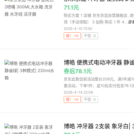
71.1元
购买方案 1 店铺 京东京造自营旗舰店 ,商
领（手动领取） 3 加购 购买 1 件 4...
查
2026-4-15 15:50
值！ +0
不值 -0
博皓 便携式电动冲牙器 静谧绿
券后78.1元
京东此款目前活动售价209元，满1件减1
惠活动，下单1件，返10后实付低至78.1元
2026-4-14 22:06
值！ +0
不值 -0
博皓 冲牙器 2支装 象牙白| 