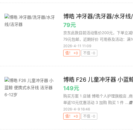
博皓 冲牙器/洗牙器/水牙线
79元
京东此款目前活动售价200元，下单立减
79元包邮，近期好价 可用券及活动：满10
2026-4-11 11:09
值！ +0
不值 -0
博皓 F26 儿童冲牙器 小蓝
149元
购买方案 1 店铺 博皓个人护理旗舰店 ,商
单返10元优惠活动 3 加购 购买 1 件 ...
查
2026-4-9 16:46
值！ +0
不值 -0