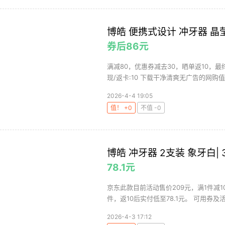
博皓 便携式设计 冲牙器 晶
券后86元
满减80，优惠券减去30，晒单返10，最终
现/返卡:10 下载干净清爽无广告的网购值值
2026-4-4 19:05
值！ +0
不值 -0
博皓 冲牙器 2支装 象牙白| 
78.1元
京东此款目前活动售价209元，满1件减1
件，返10后实付低至78.1元。 可用券及活动
2026-4-3 17:12