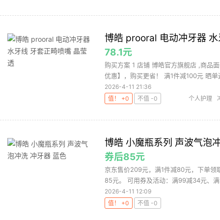
博皓 prooral 电动冲牙器
78.1元
购买方案 1 店铺 博皓官方旗舰店 ,商品面
优惠】，购买更省！ 满1件减100元 晒单返
2026-4-11 21:36
值！ +0
不值 -0
个人护理
博皓 小魔瓶系列 声波气泡冲
券后85元
京东售价209元，满1件减80元，下单领
85元。 可用券及活动：满99减34元、满99
2026-4-11 12:09
值！ +0
不值 -0