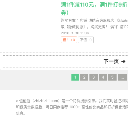
满1件减110元，满1件打9
券）
购买方案 1 店铺 博皓官方旗舰店 ,商品面
取【隐藏优惠】，购买更省！ 满1件减110.
2026-3-30 11:06
值！ +0
不值 -0
下一页 ➔
1
2
3
4
5
...
» 值值值（zhizhizhi.com）是一个特价搜索引擎。我们实时
和低质量数据后，每日同步推荐 1000+ 高性价比商品和打折促销
信息。
下载值值值App