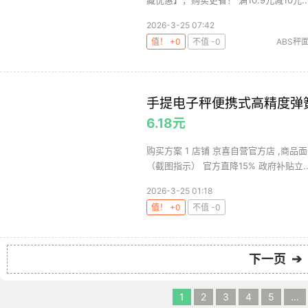
藏优惠】，购买更省！ 满10.9元减10元..
2026-3-25 07:42
值！ +0
不值 -0
ABS秤
手提电子秤便携式高精度弹簧秤
6.18元
购买方案 1 店铺 京喜自营官方店 ,商品面价
（截图指示） 官方直降15% 政府补贴立..
2026-3-25 01:18
值！ +0
不值 -0
下一页 ➔
1
2
3
4
5
...