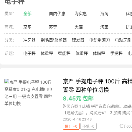
电子秤
类型：
全部
国内优惠
淘实惠
海淘
优
商城：
京东
苏宁
天猫
淘宝
拼
分类：
冲牙器
剃毛器\修剪器
理发器
电动剃须刀
电动牙刷
话题：
电子秤
体重秤
智能秤
体重秤
体脂秤
手提秤
电
京严 手提电子秤 100斤 高
置零 四种单位切换
8.45元 包邮
购买方案 1 店铺 拼严选官方旗舰店 ,商品
【隐藏优惠】，购买更省！ 3 加购 购买 1 .
2026-4-16 23:48
值！ +0
不值 -0
低于60