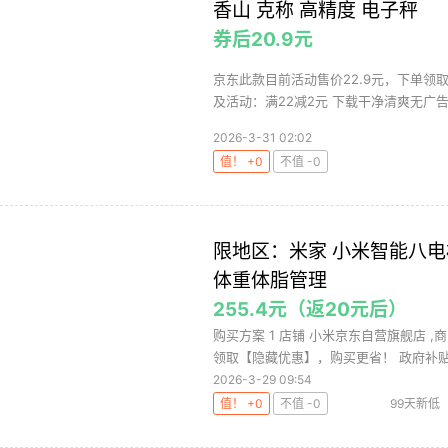
香山 克称 高精度 电子秤
券后20.9元
京东此款目前活动售价22.9元，下单领取
及活动：满22减2元 下载干净清爽无广告
2026-3-31 02:02
值！ +0
不值 -0
限地区：米家 小米智能八电极
体重体脂管理
255.4元（返20元后）
购买方案 1 店铺 小米京东自营旗舰店 ,商
领取【隐藏优惠】，购买更省！ 政府补贴15
2026-3-29 09:54
值！ +0
不值 -0
99天新低