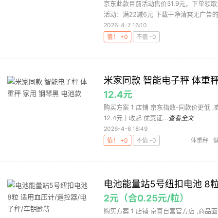
京东此款目前活动售价31.9元，下单领取
活动：满22减6元 下载干净清爽无广告的网
2026-4-7 16:10
值！ +0
不值 -0
米家同款 智能电子秤 体重秤
12.4元
购买方案 1 店铺 京东指数-同款价更低 ,商品面
12.4元 ) 收起 优惠证...
查看全文
2026-4-6 18:49
值！ +0
不值 -0
体重秤
电子
电池能量站5号纽扣电池 8粒
2元（合0.25元/粒）
购买方案 1 店铺 京喜自营官方店 ,商品