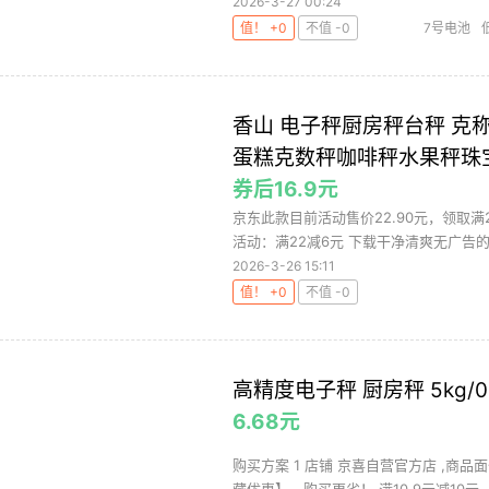
2026-3-27 00:24
值！ +0
不值 -0
7号电池
香山 电子秤厨房秤台秤 
蛋糕克数秤咖啡秤水果秤珠
券后16.9元
京东此款目前活动售价22.90元，领取满2
活动：满22减6元 下载干净清爽无广告的网
2026-3-26 15:11
值！ +0
不值 -0
高精度电子秤 厨房秤 5kg/0
6.68元
购买方案 1 店铺 京喜自营官方店 ,商品面