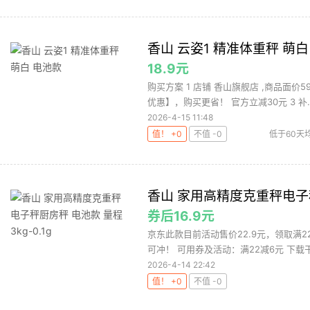
香山 云姿1 精准体重秤 萌白
18.9元
购买方案 1 店铺 香山旗舰店 ,商品面价5
优惠】，购买更省！ 官方立减30元 3 补..
2026-4-15 11:48
值！ +0
不值 -0
低于60天
香山 家用高精度克重秤电子秤厨
券后16.9元
京东此款目前活动售价22.9元，领取满2
可冲！ 可用券及活动：满22减6元 下载干
2026-4-14 22:42
值！ +0
不值 -0