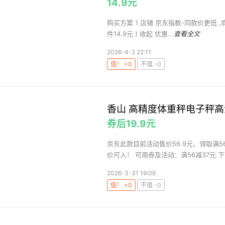
14.9元
购买方案 1 店铺 京东指数-同款价更低 ,商品面
件14.9元 ) 收起 优惠...
查看全文
2026-4-2 22:11
值！ +0
不值 -0
香山 高精度体重秤电子秤高
券后19.9元
京东此款目前活动售价56.9元，领取满5
价可入！ 可用券及活动：满56减37元 下
2026-3-31 19:06
值！ +0
不值 -0