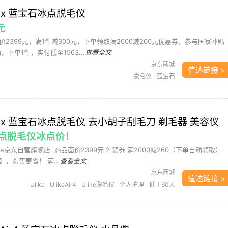
4 Max 蓝宝石冰点脱毛仪
元
2399元，满1件减300元，下单领取满2000减260元优惠券，参与国家补贴
，下单1件，实付低至1563...
查看全文
京东商城
值达链接 >
脱毛仪
蓝宝石
r4 Max 蓝宝石冰点脱毛仪 去小胡子刮毛刀 剃毛器 美容仪
 冰点脱毛仪冰点价！
ike京东自营旗舰店 ,商品面价2399元 2 领券 满2000减260（下单自动领取）
，购买更省！ 满...
查看全文
京东商城
值达链接 >
Ulike
UlikeAir4
Ulike脱毛仪
个人护理
低于60天
均价
剃/脱毛器
剃毛器
美容仪
脱毛仪
蓝宝石