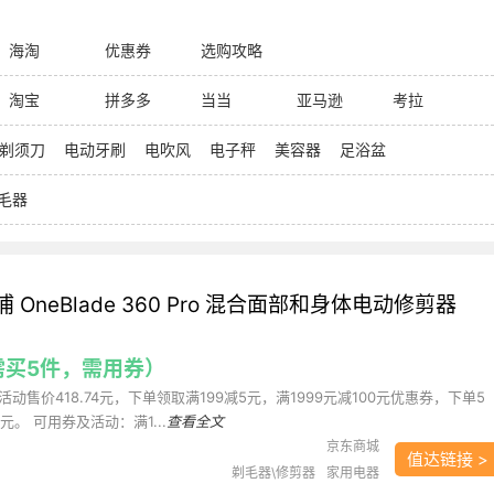
海淘
优惠券
选购攻略
淘宝
拼多多
当当
亚马逊
考拉
剃须刀
电动牙刷
电吹风
电子秤
美容器
足浴盆
毛器
利浦 OneBlade 360 Pro 混合面部和身体电动修剪器
（需买5件，需用券）
动售价418.74元，下单领取满199减5元，满1999元减100元优惠券，下单5
7元。 可用券及活动：满1...
查看全文
京东商城
值达链接 >
剃毛器\修剪器
家用电器