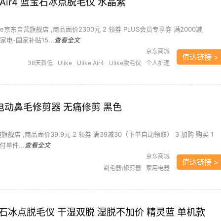
ke Air4 蓝宝石冰点脱毛仪 水晶紫
ike京东自营旗舰店 ,商品面价2300元 2 领券 PLUS会员专享券 满2000减
家电-国家补贴15...
查看全文
京东商城
值达链接 >
36天新低
Ulike
Ulike Air4
Ulike脱毛仪
个人护理
剃/脱毛器
水晶
脱毛仪
蓝宝石
5 电动鼻毛修剪器 无痛修剪 黑色
旗舰店 ,商品面价39.9元 2 领券 满39减30（下单自动领取） 3 加购 购买 1
实付单件...
查看全文
京东商城
值达链接 >
剃毛器\修剪器
家用电器
E蓝宝石冰点脱毛仪 干湿双脱 湿脱不加价 精灵蓝 单机款