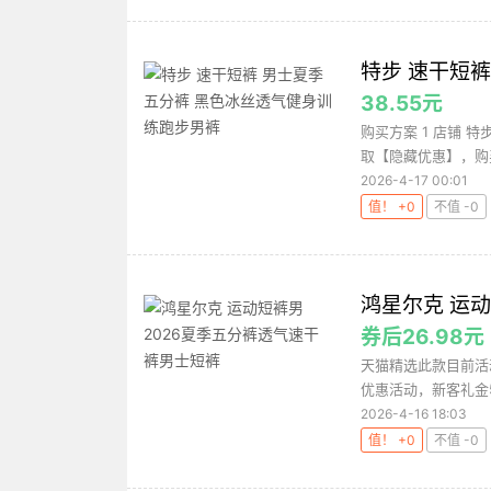
特步 速干短
38.55元
购买方案 1 店铺 
取【隐藏优惠】，购买
2026-4-17 00:01
值！ +0
不值 -0
鸿星尔克 运
券后26.98元
天猫精选此款目前活动
优惠活动，新客礼金5元
2026-4-16 18:03
值！ +0
不值 -0