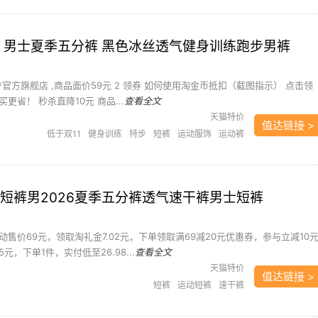
裤 男士夏季五分裤 黑色冰丝透气健身训练跑步男裤
特步官方旗舰店 ,商品面价59元 2 领券 如何使用淘金币抵扣（截图指示） 点击领
更省！ 秒杀直降10元 商品...
查看全文
天猫特价
值达链接 >
低于双11
健身训练
特步
短裤
运动服饰
运动裤
动短裤男2026夏季五分裤透气速干裤男士短裤
售价69元，领取淘礼金7.02元，下单领取满69减20元优惠券，参与立减10
，下单1件，实付低至26.98...
查看全文
天猫特价
值达链接 >
短裤
运动短裤
速干裤