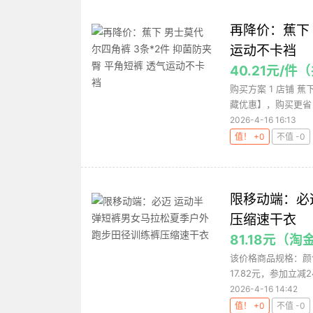
再降价：蕉下 
运动不卡裆
40.21元/件
购买方案 1 店铺 蕉
藏优惠】，购买更省！
2026-4-16 16:13
值！ +0
不值 -0
限移动端：必
压缩速干衣
81.18元（淘
该价格商品规格：颜
17.82元，参加立减
2026-4-16 14:42
值！ +0
不值 -0