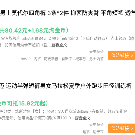
男士莫代尔四角裤 3条*2件 抑菌防夹臀 平角短裤 透
（共80.42元+1.68元淘金币）
下官方旗舰店 ,商品面价84元 2 领券 满84减10（下单自动领取） 点击领取【隐
 如何使用淘金币抵扣（截...
查看全文
天猫特价
值达链接 >
88VIP
内裤
历史新低
有赠品
概率券
男士内裤
短裤
需凑单
迈 运动半弹短裤男女马拉松夏季户外跑步田径训练裤
金币可抵15.92元起）
色分类：炫彩雅黑【女】；尺码：S天猫商城该商品正在促销，领取淘礼金
24元活动，使用商品详情页领取的满199.0...
查看全文
天猫特价
值达链接 >
短裤
速干衣