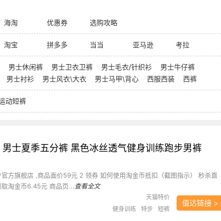
海淘
优惠券
选购攻略
淘宝
拼多多
当当
亚马逊
考拉
男士休闲裤
男士卫衣卫裤
男士毛衣/针织衫
男士牛仔裤
男士衬衫
男士风衣\大衣
男士马甲\背心
西服西装
西裤
运动短裤
裤 男士夏季五分裤 黑色冰丝透气健身训练跑步男裤
特步官方旗舰店 ,商品面价59元 2 领券 如何使用淘金币抵扣（截图指示） 秒杀直
取淘金币6.45元 商品页...
查看全文
天猫特价
值达链接 >
健身训练
特步
短裤