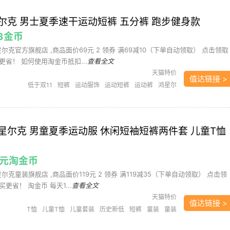
尔克 男士夏季速干运动短裤 五分裤 跑步健身款
83金币
星尔克官方旗舰店 ,商品面价69元 2 领券 满69减10（下单自动领取） 点击领取
省！ 如何使用淘金币抵扣...
查看全文
天猫特价
值达链接 >
低于双11
短裤
运动服饰
运动短裤
运动裤
鸿星尔
克
鸿星尔克五分裤
鸿星尔克运动短裤
星尔克 男童夏季运动服 休闲短袖短裤两件套 儿童T恤
19元淘金币
星尔克童装旗舰店 ,商品面价119元 2 领券 满119减35（下单自动领取） 点击领
省！ 淘金币 每天1...
查看全文
天猫特价
值达链接 >
T恤
儿童T恤
儿童套装
历史新低
短裤
童装
童装
套装
裤子
运动服
需凑单
鸿星尔克