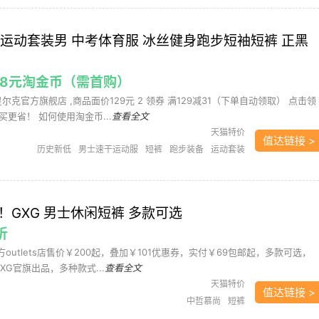
干运动套装男 中考体育服 冰丝健身跑步短袖短裤 正黑
8.58元淘金币（需首购）
星尔克官方旗舰店 ,商品面价129元 2 领券 满129减31（下单自动领取） 点击领
更省！ 如何使用淘金币...
查看全文
天猫特价
值达链接 >
历史新低
男士速干运动服
短裤
跑步装备
运动套装
运动服饰
运动装
鸿星尔克
！GXG 男士休闲短裤 多款可选
折
方outlets店售价￥200起，叠加￥101优惠券，实付￥69包邮起，多款可选，
GXG官旗出品，多种款式...
查看全文
天猫特价
值达链接 >
中哲慕尚
短裤