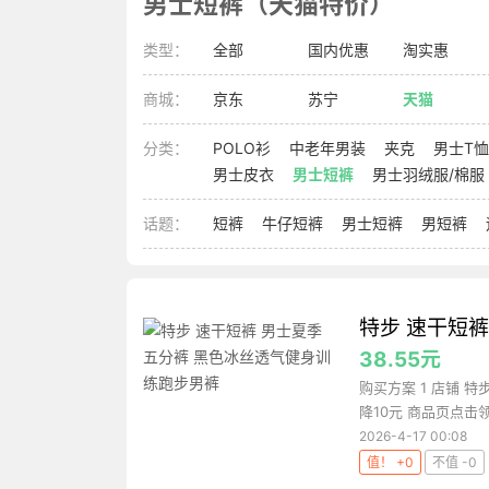
男士短裤（天猫特价）
类型：
全部
国内优惠
淘实惠
商城：
京东
苏宁
天猫
分类：
POLO衫
中老年男装
夹克
男士T恤
男士皮衣
男士短裤
男士羽绒服/棉服
话题：
短裤
牛仔短裤
男士短裤
男短裤
特步 速干短
38.55元
购买方案 1 店铺 
降10元 商品页点击领
2026-4-17 00:08
值！ +0
不值 -0