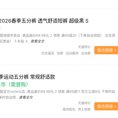
 2026春季五分裤 透气舒适短裤 超级黑 S
裤
61度倾城专卖店 ,商品面价69.99元 2 领券 满69减20（下单自动领取） 点击领
省！ 3 补贴 4...
查看全文
天猫特价
值达链接 >
历史最低
短裤
运动服饰
运动裤
夏季运动五分裤 常规舒适款
金币（需首购）
1度官方outlets店 ,商品面价69.99元 2 领券 满69减11 官方立减9元 下单时自
时自动领...
查看全文
天猫特价
值达链接 >
服饰鞋包
男士短裤