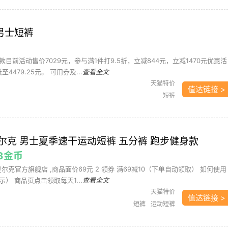
s 男士短裤
目前活动售价7029元，参与满1件打9.5折，立减844元，立减1470元优惠活
4479.25元。 可用券及...
查看全文
天猫特价
值达链接 >
短裤
尔克 男士夏季速干运动短裤 五分裤 跑步健身款
83金币
星尔克官方旗舰店 ,商品面价69元 2 领券 满69减10（下单自动领取） 如何使用
） 商品页点击领取每天1...
查看全文
天猫特价
值达链接 >
短裤
运动短裤