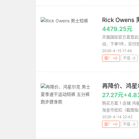
Rick Owen
4479.25元
天猫国际官方直营此款
动，下单1件，实付低至
2026-4-15 17:46
值！ +0
不值 -0
再降价、鸿星
27.27元+4.
购买方案 1 店铺 鸿
淘金币抵扣（截图指示
2026-4-14 22:42
值！ +0
不值 -0