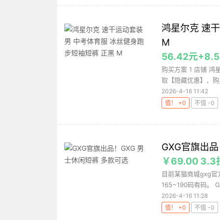
鸿星尔克 速
M
56.42元+
购买方案 1 店铺 鸿
取【隐藏优惠】，购买
2026-4-16 11:42
值！ +0
不值 -0
GXG官旗出品
￥69.00 3.3
目前某猫商城gxg官
165~190码有码。 
2026-4-16 11:28
值！ +0
不值 -0