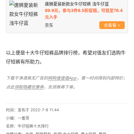
唐狮夏装新款女牛仔短裤 浅牛仔蓝
89.9元，参与3件8.5折促销，可低至76.4
元入手
京东
>
以上便是十大牛仔短裤品牌排行榜，希望对值友们选购牛
仔短裤有所助力。
下载干净清爽无广告的
网购值值值App
，第一时间得到内部特价；
点此
领取隐藏优惠券
，先领券再下单。
时间：发布于 2022-7-8 11:44
小编：一羞哥
名称：
牛仔短裤十大排行
攻略分类：
女装
,
服饰鞋包
,
热裤\女士短裤
,
男士短裤
,
男装
,