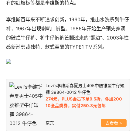
有的红旗标等都是李维斯的特点。
李维斯百年来不断追求创新，1960年，推出水洗系列牛仔
裤，1967年出现喇叭口裤型、1986年开始生产预先穿洞
的破烂牛仔裤、将牛仔裤裤管翻过来的“翻边”、2003年性
感新潮剪裁独特、款式至酷的TYPE1 TM系列。
Levi's李维斯春夏男士405中腰锥型牛仔短
裤 39864-0012 牛仔色
274元，PLUS会员下单9.5折，叠加200-
10全品类券，实付250.3元包邮
京东
>