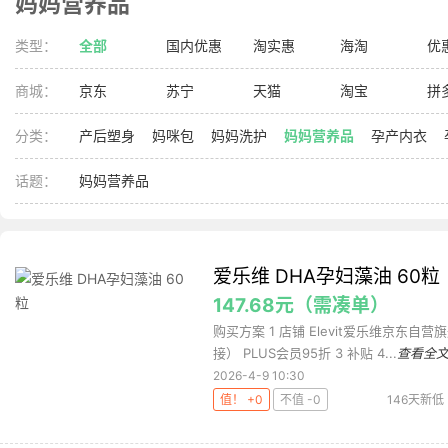
妈妈营养品
类型：
全部
国内优惠
淘实惠
海淘
优
商城：
京东
苏宁
天猫
淘宝
拼
分类：
产后塑身
妈咪包
妈妈洗护
妈妈营养品
孕产内衣
话题：
妈妈营养品
爱乐维 DHA孕妇藻油 60粒
147.68元（需凑单）
购买方案 1 店铺 Elevit爱乐维京东自营
接） PLUS会员95折 3 补贴 4...
查看全
2026-4-9 10:30
值！ +0
不值 -0
146天新低
乐