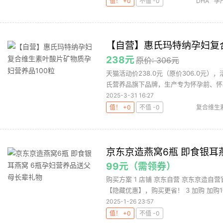
值！ +0
不值 -0
DHA
孕
【自营】惠氏玛特纳孕妇复
238元
原价: 306元
天猫活动价238.0元（原价306.0元）
氏营养品旗下品牌，生产专为怀孕前、怀孕
2025-3-31 16:27
值！ +0
不值 -0
复合维生
京东京造燕窝6瓶 即食银耳
99元（需领券）
购买方案 1 店铺 京东自营 京东京造自营官
【隐藏优惠】，购买更省！ 3 加购 加购1件
2025-1-26 23:57
值！ +0
不值 -0