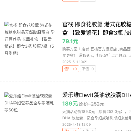
官栈 即食花胶羹 港式花胶
盒 【致爱繁花】即食3瓶 
79.1元
购买方案 1 店铺 官栈官方旗舰店 ,商品面
买更省！ 满199元，打9.5折 点击领取...
2025-5-1 10:21
值！ +0
不值 -0
爱乐维Elevit藻油软胶囊
189元
原价: 252元
天猫活动价189.0元（原价252.0元），
DHA 软胶囊，适合孕妇或哺乳期妇女使用。E
2025-4-13 12:09