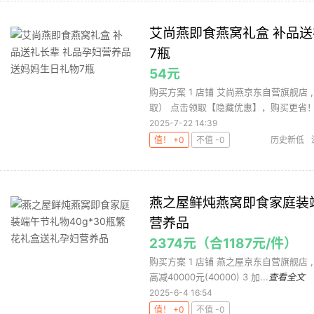
艾尚燕即食燕窝礼盒 补品送
7瓶
54元
购买方案 1 店铺 艾尚燕京东自营旗舰店 
取） 点击领取【隐藏优惠】，购买更省！ 3 
2025-7-22 14:39
值！ +0
不值 -0
历史新低
燕之屋鲜炖燕窝即食家庭装端
营养品
2374元（合1187元/件）
购买方案 1 店铺 燕之屋京东自营旗舰店 ,商
高减40000元(40000) 3 加...
查看全文
2025-6-4 16:54
值！ +0
不值 -0