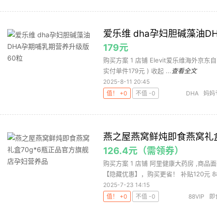
爱乐维 dha孕妇胆碱藻油D
179元
购买方案 1 店铺 Elevit爱乐维海外京东自营
实付单件179元 ) 收起 ...
查看全文
2025-8-11 20:45
值！ +0
不值 -0
DHA
妈妈
燕之屋燕窝鲜炖即食燕窝礼盒
126.4元（需领券）
购买方案 1 店铺 阿里健康大药房 ,商品面
【隐藏优惠】，购买更省！ 补贴120元 88.
2025-7-23 14:15
值！ +0
不值 -0
88VIP
即
屋即食