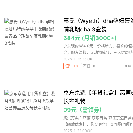
惠氏（Wyeth）dha孕
哺乳期dha 3盒装
684元 (月销3000+)
京东现价684.0元，价格给力，喜欢的值
金，配方温和，无动物成分，三大健康功效
2025-1-26 23:00
值！ +0
不值 -0
DHA
京东京造【年货礼盒】燕窝6
长辈礼物
99元（需领券）
购买方案 1 店铺 京东自营 京东京造自营官
【隐藏优惠】，购买更省！ 3 加购 加购1件
2025-1-22 00:00