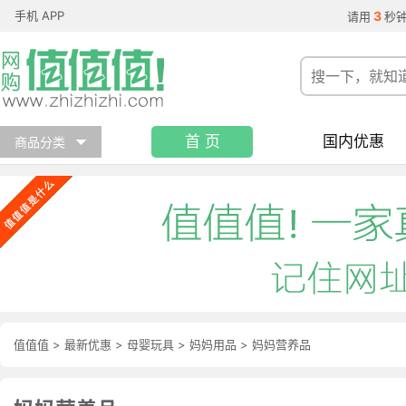
手机 APP
3
请用
秒
首 页
国内优惠
商品分类
值值值
>
最新优惠
>
母婴玩具
>
妈妈用品
>
妈妈营养品