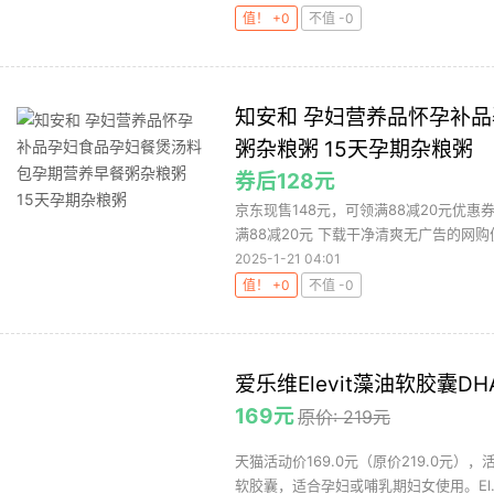
值！ +0
不值 -0
知安和 孕妇营养品怀孕补
粥杂粮粥 15天孕期杂粮粥
券后128元
京东现售148元，可领满88减20元优惠
满88减20元 下载干净清爽无广告的网购值值
2025-1-21 04:01
值！ +0
不值 -0
爱乐维Elevit藻油软胶囊
169元
原价: 219元
天猫活动价169.0元（原价219.0元），
软胶囊，适合孕妇或哺乳期妇女使用。El..