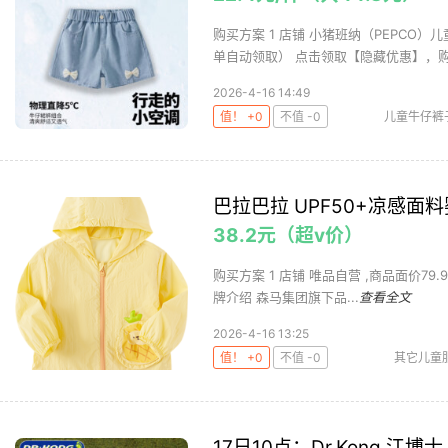
购买方案 1 店铺 小猪班纳（PEPCO）儿
单自动领取） 点击领取【隐藏优惠】，购买
2026-4-16 14:49
值！ +0
不值 -0
儿童牛仔裤
巴拉巴拉 UPF50+凉感面
38.2元（超v价）
购买方案 1 店铺 唯品自营 ,商品面价79.9元 
牌介绍 森马集团旗下品...
查看全文
2026-4-16 13:25
值！ +0
不值 -0
其它儿童
17日10点：Dr.Kong 