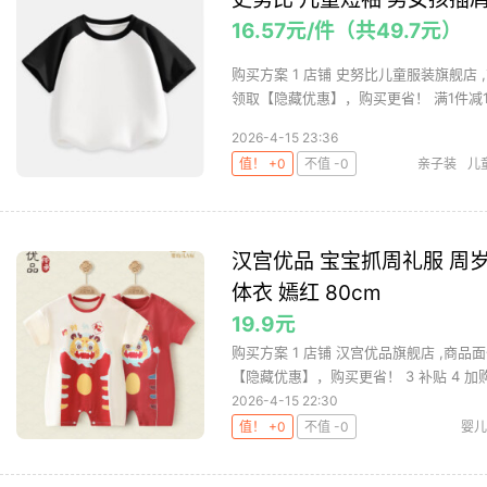
16.57元/件（共49.7元）
购买方案 1 店铺 史努比儿童服装旗舰店 ,
领取【隐藏优惠】，购买更省！ 满1件减10
2026-4-15 23:36
值！ +0
不值 -0
亲子装
儿
汉宫优品 宝宝抓周礼服 周
体衣 嫣红 80cm
19.9元
购买方案 1 店铺 汉宫优品旗舰店 ,商品面
【隐藏优惠】，购买更省！ 3 补贴 4 加购.
2026-4-15 22:30
值！ +0
不值 -0
婴儿