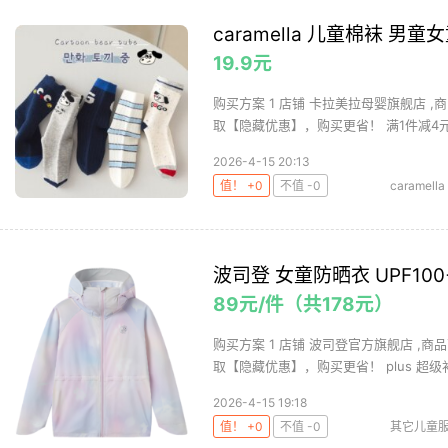
caramella 儿童棉袜 男童女
19.9元
购买方案 1 店铺 卡拉美拉母婴旗舰店 ,商
取【隐藏优惠】，购买更省！ 满1件减4元 .
2026-4-15 20:13
值！ +0
不值 -0
caramella
波司登 女童防晒衣 UPF100+ 
89元/件（共178元）
购买方案 1 店铺 波司登官方旗舰店 ,商品
取【隐藏优惠】，购买更省！ plus 超级补.
2026-4-15 19:18
值！ +0
不值 -0
其它儿童