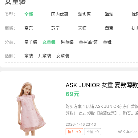
女童装
类型：
全部
国内优惠
淘实惠
海淘
优
商城：
京东
苏宁
天猫
淘宝
拼
分类：
亲子装
女童装
男童装
童袜\配饰
童鞋
话题：
童装
儿童装
女童装
ASK JUNIOR 女童 夏
69元
购买方案 1 店铺 ASK JUNIOR京东自营
领取） 点击领取【隐藏优惠】，购买...
2026-4-16 23:43
值！ +0
不值 -0
ASK Junior