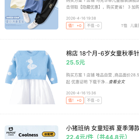
购买方案 1 店铺 马克华菲儿童服装旗舰店 
击领取【隐藏优惠】，购买更省！ 3 加购 .
2026-4-16 19:38
值！ +0
不值 -0
T恤
儿童
棉店 18个月-6岁女童秋
25.5元
购买方案 1 店铺 唯品自营 ,商品面价28.5元 
起 优惠证明 下载干净...
查看全文
2026-4-16 15:36
值！ +0
不值 -0
小猪班纳 女童短裤 夏季薄款蝴
22.4元/件（共44.8元）