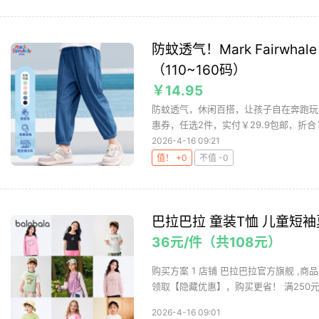
防蚊透气！Mark Fairw
（110~160码）
￥14.95
防蚊透气，休闲百搭，让孩子自在奔跑玩耍。
惠券，任选2件，实付￥29.9包邮，折合￥14
2026-4-16 09:21
值！ +0
不值 -0
巴拉巴拉 童装T恤 儿童短
36元/件（共108元）
购买方案 1 店铺 巴拉巴拉官方旗舰 ,商
领取【隐藏优惠】，购买更省！ 满250元减1
2026-4-16 09:01