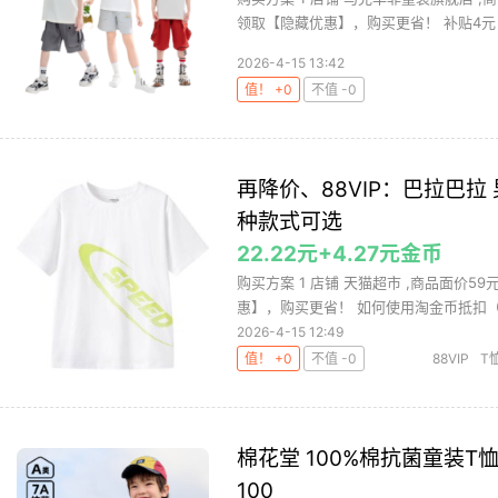
领取【隐藏优惠】，购买更省！ 补贴4元 3
2026-4-15 13:42
值！ +0
不值 -0
再降价、88VIP：巴拉巴拉
种款式可选
22.22元+4.27元金币
购买方案 1 店铺 天猫超市 ,商品面价59
惠】，购买更省！ 如何使用淘金币抵扣（截
2026-4-15 12:49
值！ +0
不值 -0
88VIP
T
巴拉
棉花堂 100%棉抗菌童装T恤
100