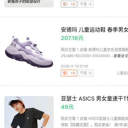
值！ +0
不值 -0
安德玛 儿童运动鞋 春季男
207.16元
购买方案 1 店铺 安德玛儿童京东自营旗舰店 
25/480-60/2000-200/4000...
查看全文
2026-4-16 21:18
值！ +0
不值 -0
儿童运
亚瑟士 ASICS 男女童速干T
49元
购买方案 1 店铺 ASICS亚瑟士儿童旗舰店
领取【隐藏优惠】，购买更省！ 满1件减2.