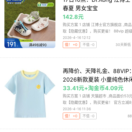
春夏 男女宝宝
142.8元
购买方案 1 店铺 江博士官方旗舰店 ,商品
取【隐藏优惠】，购买更省！ 88vip 超级.
2026-4-16 12:12
值！ +0
不值 -0
30天新低
前鞋
再降价、天降礼金、88VIP
2026新款夏装 小童纯色休
33.41元+淘金币4.09元
购买方案 1 店铺 天猫超市 ,商品面价53
取【隐藏优惠】，购买更省！ 官方立减8元 
2026-4-16 11:36
值！ +0
不值 -0
88