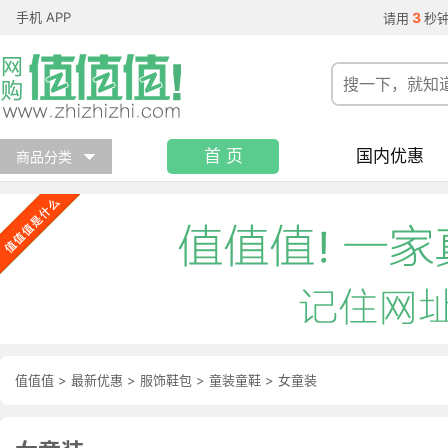
手机 APP
3
请用
秒
首 页
国内优惠
商品分类
值值值
>
最新优惠
>
服饰鞋包
>
童装童鞋
>
女童装