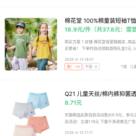
棉花堂 100%棉童装短袖T
18.9元/件（共37.8元：需
购买方案 1 店铺 棉花堂母婴旗舰店 ,商品
买更省！ 下单时自动领取首购礼金2元 入会
2026-4-15 18:37
值！ +0
不值 -0
T恤
儿
Q21 儿童天丝/棉内裤抑
8.71元
天猫精选此款目前活动售价9.9元，参与立减
及活动：立减1.19元 下载干净清爽无广告的
2026-4-15 17:11