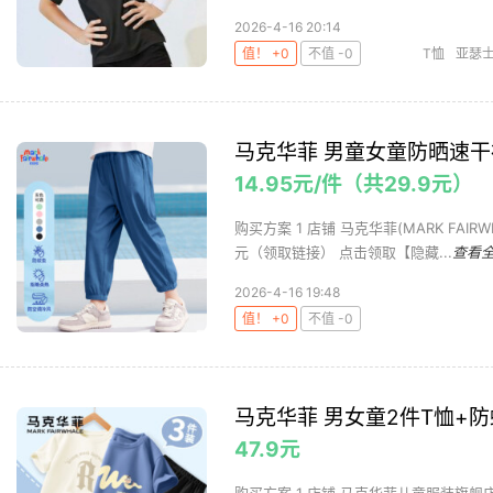
2026-4-16 20:14
值！ +0
不值 -0
T恤
亚瑟
马克华菲 男童女童防晒速干裤
14.95元/件（共29.9元）
购买方案 1 店铺 马克华菲(MARK FAIRW
元（领取链接） 点击领取【隐藏...
查看
2026-4-16 19:48
值！ +0
不值 -0
马克华菲 男女童2件T恤+防
47.9元