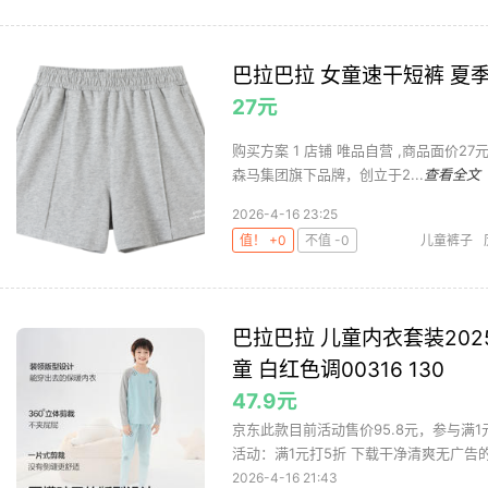
巴拉巴拉 女童速干短裤 夏
27元
购买方案 1 店铺 唯品自营 ,商品面价27元 2
森马集团旗下品牌，创立于2...
查看全文
2026-4-16 23:25
值！ +0
不值 -0
儿童裤子
巴拉巴拉 儿童内衣套装20
童 白红色调00316 130
47.9元
京东此款目前活动售价95.8元，参与满1
活动：满1元打5折 下载干净清爽无广告的
2026-4-16 21:43