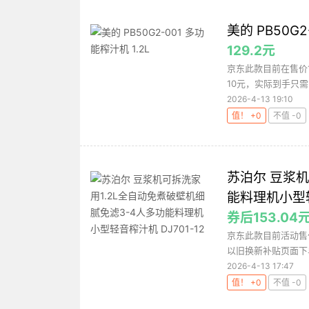
美的 PB50G2
129.2元
京东此款目前在售价
10元，实际到手只需1
2026-4-13 19:10
值！ +0
不值 -0
苏泊尔 豆浆机
能料理机小型轻
券后153.04
京东此款目前活动售价
以旧换新补贴页面下单
2026-4-13 17:47
值！ +0
不值 -0