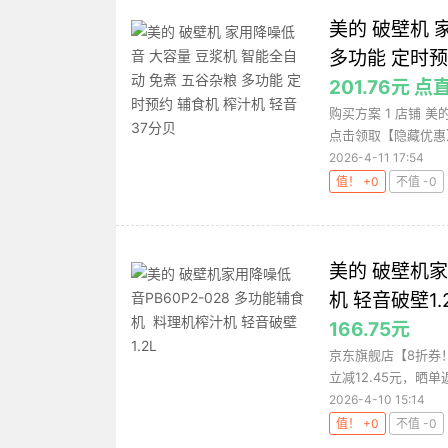
美的 破壁机 
多功能 定时预
201.76元 
购买方案 1 店铺 美
点击领取【隐藏优惠】，
2026-4-11 17:54
值！ +0
不值 -0
美的 破壁机家
机 轻音破壁1.
166.75元
京东旗舰店【8折券！
立减12.45元，晒单
2026-4-10 15:14
值！ +0
不值 -0