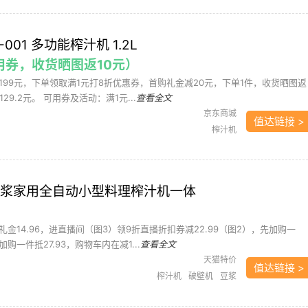
-001 多功能榨汁机 1.2L
需用券，收货晒图返10元）
199元，下单领取满1元打8折优惠券，首购礼金减20元，下单1件，收货晒图返
29.2元。 可用券及活动：满1元...
查看全文
京东商城
值达链接 >
榨汁机
豆浆家用全自动小型料理榨汁机一体
金14.96，进直播间（图3）领9折直播折扣券减22.99（图2），先加购一
一件抵27.93，购物车内在减1...
查看全文
天猫特价
值达链接 >
榨汁机
破壁机
豆浆