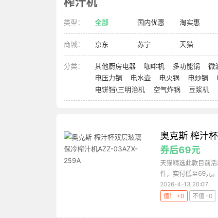
榨汁机
类型：
全部
国内优惠
淘实惠
商城：
京东
苏宁
天猫
分类：
其他厨房电器
咖啡机
多功能锅
微
电压力锅
电水壶
电火锅
电炒锅
电饼铛\三明治机
空气炸锅
豆浆机
奥克斯 榨汁杯
券后69元
天猫精选此款目前活动
件，实付低至69元。淘
2026-4-13 20:07
值！ +0
不值 -0