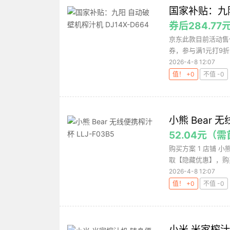
国家补贴：九阳
券后284.77
京东此款目前活动售价
券，参与满1元打9折，
2026-4-8 12:07
值！ +0
不值 -0
小熊 Bear 无
52.04元（
购买方案 1 店铺 小
取【隐藏优惠】，购买
2026-4-8 12:07
值！ +0
不值 -0
小米 米家榨