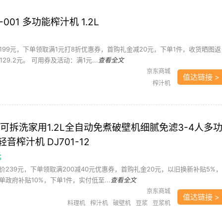
-001 多功能榨汁机 1.2L
199元，下单领取满1元打8折优惠券，首购礼金减20元，下单1件，收货晒图返
29.2元。 可用券及活动：满1元...
查看全文
京东商城
值达链接 >
榨汁机
可拆洗家用1.2L全自动免煮破壁机细腻免滤3-4人多
音榨汁机 DJ701-12
元
239元，下单领取满200减40元优惠券，首购礼金20元，以旧换新补贴5%，
政府补贴10%，下单1件，实付低至...
查看全文
京东商城
值达链接 >
料理机
榨汁机
破壁机
豆浆
豆浆机