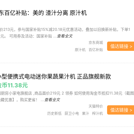
东百亿补贴：美的 渣汁分离 原汁机
213元，参与国家补贴15%减20.18元优惠活动，叠加以旧换新补贴，下单1
8元。 可用券及活动：国家补贴 ...
查看全文
京东商城
值达链接 >
原汁机
百亿补贴
 小型便携式电动迷你果蔬果汁机 正品旗舰新款
金币11.38元
阳厨房小家电旗舰店 ,商品面价219元 2 领券 如何使用淘金币抵扣11.38元（截图
藏优惠】，购买更省！ ...
查看全文
天猫特价
值达链接 >
历史新低
厨卫小电
果汁
榨汁机