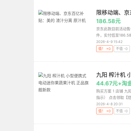
限移动端、京
186.58元
京东此款目前活动售价
件，实付低至186.5
2026-4-9 15:42
值！ +0
不值 -0
九阳 榨汁机
44.67元+淘
购买方案 1 店铺 九
指示） 点击领取【隐
2026-4-8 20:31
值！ +0
不值 -0