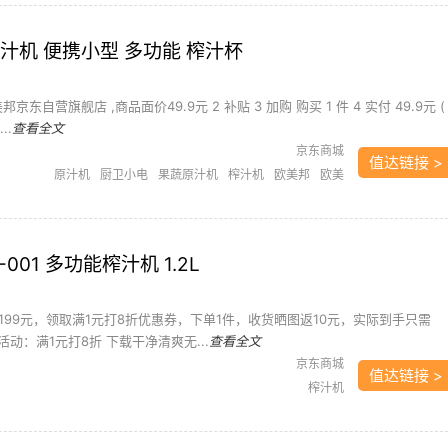
汁机 便携小型 多功能 榨汁杯
邦京东自营旗舰店 ,商品面价49.9元 2 补贴 3 加购 购买 1 件 4 实付 49.9元 (
..
查看全文
京东商城
值达链接 >
原汁机
厨卫小电
果蔬原汁机
榨汁机
欧美邦
欧美
邦榨汁机
-001 多功能榨汁机 1.2L
199元，领取满1元打8折优惠券，下单1件，收货晒图返10元，实际到手只需
及活动：满1元打8折 下载干净清爽无...
查看全文
京东商城
值达链接 >
榨汁机