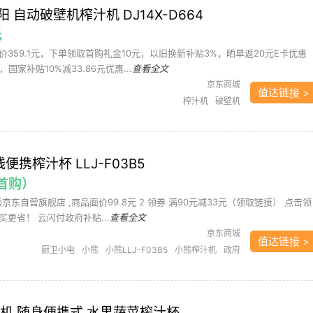
 自动破壁机榨汁机 DJ14X-D664
元
359.1元，下单领取首购礼金10元，以旧换新补贴3%，晒单返20元E卡优惠
国家补贴10%减33.86元优惠...
查看全文
京东商城
值达链接 >
榨汁机
破壁机
线便携榨汁杯 LLJ-F03B5
需首购）
熊京东自营旗舰店 ,商品面价99.8元 2 领券 满90元减33元（领取链接） 点击领
更省！ 云闪付政府补贴...
查看全文
京东商城
值达链接 >
厨卫小电
小熊
小熊LLJ-F03B5
小熊榨汁机
政府
补贴
榨汁机
汁机 随身便携式 水果蔬菜榨汁杯