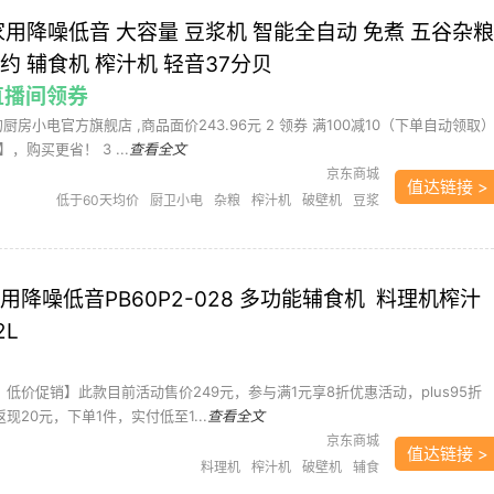
家用降噪低音 大容量 豆浆机 智能全自动 免煮 五谷杂粮
约 辅食机 榨汁机 轻音37分贝
点直播间领券
的厨房小电官方旗舰店 ,商品面价243.96元 2 领券 满100减10（下单自动领取
购买更省！ 3 ...
查看全文
京东商城
值达链接 >
低于60天均价
厨卫小电
杂粮
榨汁机
破壁机
豆浆
豆浆机
辅食
用降噪低音PB60P2-028 多功能辅食机 料理机榨汁
2L
低价促销】此款目前活动售价249元，参与满1元享8折优惠活动，plus95折
返现20元，下单1件，实付低至1...
查看全文
京东商城
值达链接 >
料理机
榨汁机
破壁机
辅食