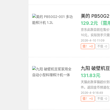
美的 PB50G2
129.2元（
京东此款目前在售价
10元，实际到手只需1
2026-4-10 11:09
值！ +0
不值 -0
九阳 破壁机
131.83元
天猫此款享猫超价到礼
件。返回金币频道在加购
2026-4-9 16:49
值！ +0
不值 -0