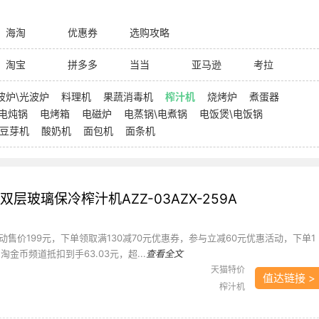
海淘
优惠券
选购攻略
淘宝
拼多多
当当
亚马逊
考拉
波炉\光波炉
料理机
果蔬消毒机
榨汁机
烧烤炉
煮蛋器
电炖锅
电烤箱
电磁炉
电蒸锅\电煮锅
电饭煲\电饭锅
豆芽机
酸奶机
面包机
面条机
双层玻璃保冷榨汁机AZZ-03AZX-259A
售价199元，下单领取满130减70元优惠券，参与立减60元优惠活动，下单1
金币频道抵扣到手63.03元，超...
查看全文
天猫特价
值达链接 >
榨汁机