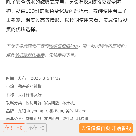
除了安全防水的磁吸式充电，另设有6道磁感应安全防
护，藉由LED灯的颜色变化及闪烁指示，提醒使用者盖子
未锁紧、温度过高等情形，以长期使用来看，实属值得投
资的优质选择。
下载干净清爽无广告的
网购值值值App
，第一时间得到内部特价；
点此
领取隐藏优惠券
，先领券再下单。
时间：发布于 2023-3-5 14:32
小编：勤奋的小辣椒
名称：
果汁杯哪款好
攻略分类：
厨房电器
,
家用电器
,
榨汁机
,
品牌：
九阳 Joyoung
,
小熊 Bear
,
美的 Midea
商品分类：
厨房电器
,
家用电器
,
榨汁机
,
排行榜
话题：
便携榨汁机
,
料理机
,
果汁机
,
果汁杯
,
榨汁机
,
榨汁杯
值！ +0
不值 -0
去值值值首页,开始省钱