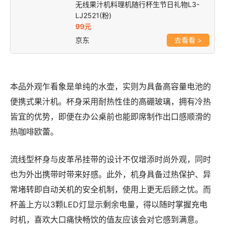
无线果汁机料理机随行杯生节日礼物L3-
LJ2521(粉)
99元
京东
>
本品外观乍看象是单纯的水壶，实则为具备高容量电池的
便携式果汁机。杯身采用耐热性佳的高硼玻璃，拥有冷热
皆宜的优势，即便在办公桌前也能即席制作出口感顺滑的
热咖啡欧蕾。
流线型杯身与皮革吊挂带的设计不仅增添时尚外观，同时
也为外出携带时带来好感。此外，机身具备过热保护、异
常堵转即自动关机的安全机制，使用上更无后顾之忧。而
杯盖上方以3颗LED灯显示剩余电量，得以随时掌握充电
时机，喜欢大口痛快畅饮的值友应该会对它感到满意。