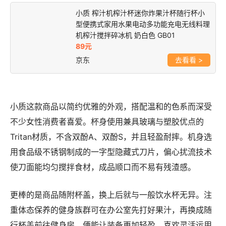
小质 榨汁机榨汁杯迷你炸果汁杯随行杯小
型便携式家用水果电动多功能充电无线料理
机榨汁搅拌碎冰机 奶白色 GB01
89元
京东
>
小质这款商品以简约优雅的外观，搭配温和的色系而深受
不少女性消费者喜爱。杯身使用兼具玻璃与塑胶优点的
Tritan材质，不含双酚A、双酚S，并且轻盈耐摔。机身选
用食品级不锈钢制成的一字型隐藏式刀片，偏心扰流技术
使刀面能均匀搅拌食材，成品顺口而不易有残渣感。
更棒的是商品随附杯盖，换上后就与一般饮水杯无异。注
重体态保养的健身族群可在办公室先打好果汁，再换成随
行杯盖前往健身房，便能让装备更加轻盈，喜欢灵活运用