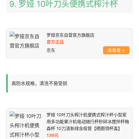
9. 罗娅 10叶刀头便携式榨汁杯
罗娅京东自营官方旗舰店
官方正品
京东
>
高防水规格，清洗不易受损
罗娅 10叶刀头榨汁机便携式榨汁杯小型家
用多功能果汁机电动随行杯秒碎冰搅拌杯梅
森杯 10刀清新绿含吸管【晒图领杯盖】
139元