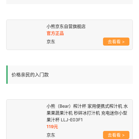
小熊京东自营旗舰店
官方正品
京东
>
价格亲民的入门款
小熊（Bear）榨汁杯 家用便携式榨汁机 水
果果蔬果汁机 秒碎冰打汁机 充电迷你小型
果汁杯 LLJ-E03F1
119元
京东
>