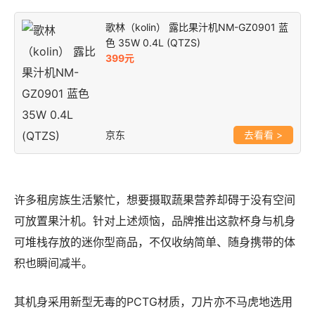
歌林（kolin） 露比果汁机NM-GZ0901 蓝
色 35W 0.4L (QTZS)
399元
京东
>
许多租房族生活繁忙，想要摄取蔬果营养却碍于没有空间
可放置果汁机。针对上述烦恼，品牌推出这款杯身与机身
可堆栈存放的迷你型商品，不仅收纳简单、随身携带的体
积也瞬间减半。
其机身采用新型无毒的PCTG材质，刀片亦不马虎地选用