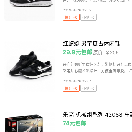
2019-4-26 09:59
值！ +0
不值 -0
红蜻蜓 男童复古休闲鞋
29.9元包邮
原价: ￥259
来自红蜻蜓男童休闲鞋，鞋侧标识有点像
采用贴心魔术贴设计，方便宝贝穿脱。 吊牌
2019-4-26 09:04
值！ +0
不值 -0
乐高 机械组系列 42088 
74元包邮