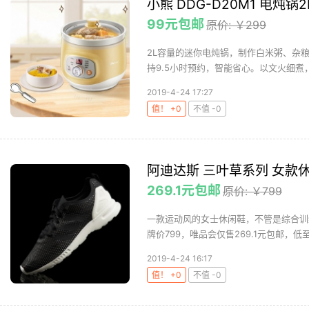
小熊 DDG-D20M1 电炖锅2
99元包邮
原价: ￥299
2L容量的迷你电炖锅，制作白米粥、杂
持9.5小时预约，智能省心。以文火细煮，
2019-4-24 17:27
值！ +0
不值 -0
阿迪达斯 三叶草系列 女款
269.1元包邮
原价: ￥799
一款运动风的女士休闲鞋，不管是综合训
牌价799，唯品会仅售269.1元包邮，低至3.
2019-4-24 16:17
值！ +0
不值 -0