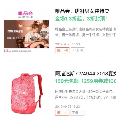
唯品会：唐狮男女装特卖
全场1.3折起，3折封顶！
唯品会正在进行唐狮品牌男女装特卖活动，
恤、男士休闲裤、男士牛仔裤、女款牛仔裤
2019-4-25 15:53
值！ +0
不值 -0
阿迪达斯 CV4944 201
159元包邮（259用券减10
阿迪达斯去年夏天推出的一款女子背包，天
厚16cm，双肩背负，轻松舒适。苏宁现价2
2019-4-25 15:23
值！ +1
不值 -0