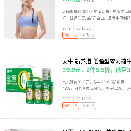
大嘴猴是和CK齐名的国际知名的服饰品
好，让运动更加舒适自由。品牌字母刺绣肩
2019-4-23 16:35
值！ +0
不值 -0
蒙牛 新养道 低脂型零乳糖牛奶
39.9元，2件8.5折，低至3
京东现价39.9元，参与2件8.5折优惠，
43.9，网易考拉海购46，国美52.9。 这是
2019-4-23 16:06
值！ +0
不值 -0