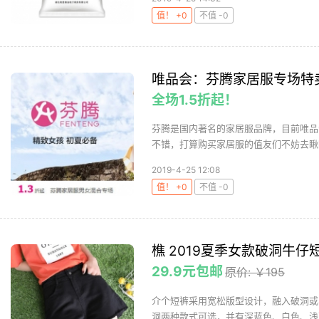
值！ +0
不值 -0
唯品会：芬腾家居服专场特
全场1.5折起！
芬腾是国内著名的家居服品牌，目前唯品
不错，打算购买家居服的值友们不妨去瞅瞅
2019-4-25 12:08
值！ +0
不值 -0
樵 2019夏季女款破洞牛仔
29.9元包邮
原价: ￥195
介个短裤采用宽松版型设计，融入破洞或
洞两种款式可选，并有深蓝色、白色、浅蓝