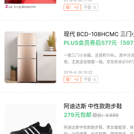
2019-4-26 11:18
值！ +0
不值 -0
现代 BCD-108HCMC 三
PLUS会员券后577元（59
一款三门小冰箱，总容积108L，其中冷冻
用，尤其适合租客一族。京东秒杀价597元，
2019-4-26 10:22
值！ +0
不值 -0
阿迪达斯 中性款跑步鞋
279元包邮
原价: ￥699
阿迪达斯中性款跑步鞋，男女都能穿，休
佳；中底缓震，外底耐磨，脚感舒适。吊牌价