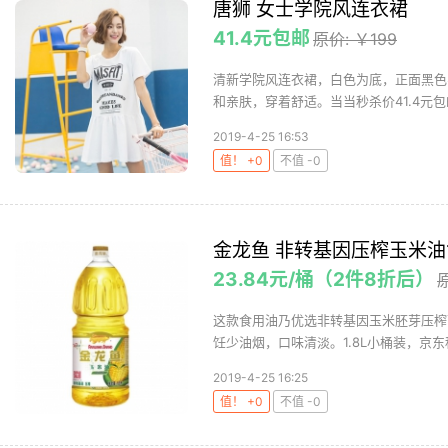
唐狮 女士学院风连衣裙
41.4元包邮
原价: ￥199
清新学院风连衣裙，白色为底，正面黑色
和亲肤，穿着舒适。当当秒杀价41.4元包邮
2019-4-25 16:53
值！ +0
不值 -0
金龙鱼 非转基因压榨玉米油1
23.84元/桶（2件8折后）
原
这款食用油乃优选非转基因玉米胚芽压榨
饪少油烟，口味清淡。1.8L小桶装，京东秒
2019-4-25 16:25
值！ +0
不值 -0