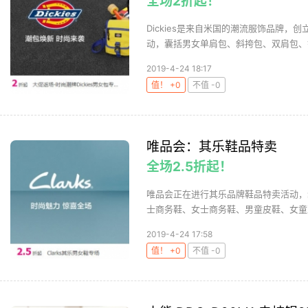
全场2折起！
Dickies是来自米国的潮流服饰品牌，创
动，囊括男女单肩包、斜挎包、双肩包、钱
2019-4-24 18:17
值！ +0
不值 -0
唯品会：其乐鞋品特卖
全场2.5折起！
唯品会正在进行其乐品牌鞋品特卖活动，
士商务鞋、女士商务鞋、男童皮鞋、女童凉
2019-4-24 17:58
值！ +0
不值 -0