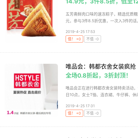
14.9元，3件8.5折，低至1
五芳斋鲜肉口味的速冻粽子，精选优质糯米
元，参与3件8.5折优惠，一次入3件的话，折
2019-4-25 17:53
值！ +0
不值 -0
唯品会：韩都衣舍女装疯抢
全场0.8折起，3折封顶！
唯品会正在进行韩都衣舍女装特卖活动，全
日10点，女士T恤、连衣裙、牛仔裤、休闲
2019-4-25 17:31
值！ +0
不值 -0