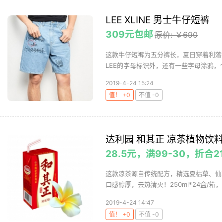
LEE XLINE 男士牛仔短裤
309元包邮
原价: ￥690
这款牛仔短裤为五分裤长，夏日穿着利落
LEE的字母标识外，还有一些字母涂鸦，个性
2019-4-24 15:24
值！ +0
不值 -0
达利园 和其正 凉茶植物饮料 
28.5元，满99-30，折合2
这款凉茶源自传统配方，精选夏枯草、仙
口感醇厚，去热清火！250ml*24盒/箱，苏
2019-4-24 14:47
值！ +0
不值 -0