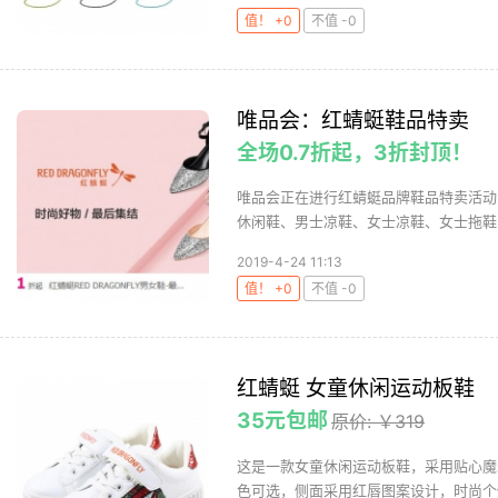
值！ +0
不值 -0
唯品会：红蜻蜓鞋品特卖
全场0.7折起，3折封顶！
唯品会正在进行红蜻蜓品牌鞋品特卖活动
休闲鞋、男士凉鞋、女士凉鞋、女士拖鞋、
2019-4-24 11:13
值！ +0
不值 -0
红蜻蜓 女童休闲运动板鞋
35元包邮
原价: ￥319
这是一款女童休闲运动板鞋，采用贴心魔
色可选，侧面采用红唇图案设计，时尚个性。