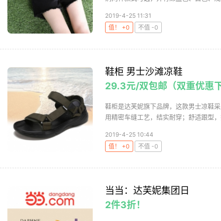
2019-4-25 11:31
值！ +0
不值 -0
鞋柜 男士沙滩凉鞋
29.3元/双包邮（双重优惠
鞋柜是达芙妮旗下品牌，这款男士凉鞋采
用精密车缝工艺，结实耐穿；舒适跟型，搭
2019-4-25 10:44
值！ +0
不值 -0
当当：达芙妮集团日
2件3折！