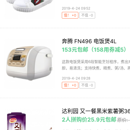
2019-4-24 09:52
值！ +0
不值 -0
奔腾 FN496 电饭煲4L
153元包邮（158用券减5）
这款电饭煲采用6段智能烹饪程序，煮出
胆，易清洗；支持快煮、精煮、粥/汤、再
2019-4-24 09:28
值！ +0
不值 -0
达利园 又一餐黑米紫薯粥360
2人拼购价25.9元包邮
原价: 