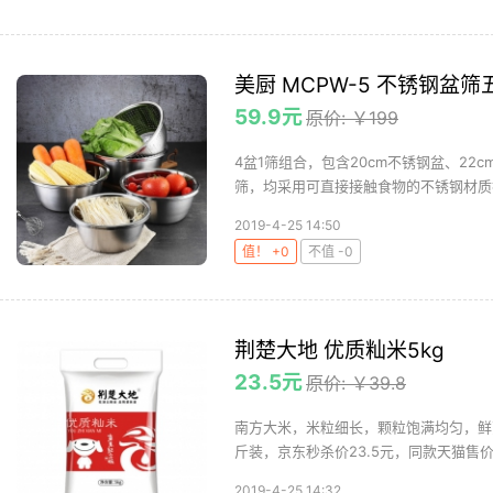
美厨 MCPW-5 不锈钢盆筛
59.9元
原价: ￥199
4盆1筛组合，包含20cm不锈钢盆、22c
筛，均采用可直接接触食物的不锈钢材质打
2019-4-25 14:50
值！ +0
不值 -0
荆楚大地 优质籼米5kg
23.5元
原价: ￥39.8
南方大米，米粒细长，颗粒饱满均匀，鲜
斤装，京东秒杀价23.5元，同款天猫售价29
2019-4-25 14:32