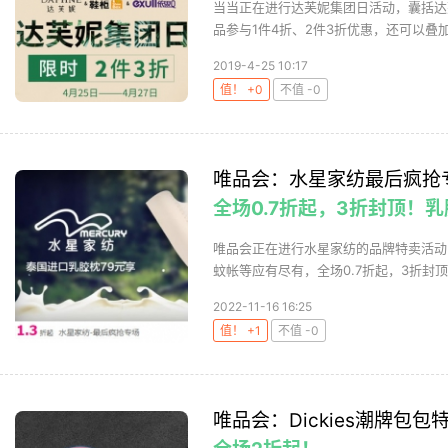
当当正在进行达芙妮集团日活动，囊括达
品参与1件4折、2件3折优惠，还可以叠加满169
2019-4-25 10:17
值！ +0
不值 -0
唯品会：水星家纺最后疯抢
全场0.7折起，3折封顶！乳
唯品会正在进行水星家纺的品牌特卖活动
蚊帐等应有尽有，全场0.7折起，3折封顶
2022-11-16 16:25
值！ +1
不值 -0
唯品会：Dickies潮牌包包