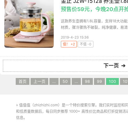
金正 JZW-1512a 养生壶1.8
预售价59元，今晚20点开
这款养生壶拥有1.8L容量，支持18大功
材质，骤冷骤热不破裂，纯净健康，易清洗
2019-4-23 15:36
值！ +2
不值 -0
下一页 ➔
首页
上一页
...
50
...
98
99
100
10
» 值值值（zhizhizhi.com）是一个特价搜索引擎。我们实时
和低质量数据后，每日同步推荐 1000+ 高性价比商品和打折促销
信息。
下载值值值App