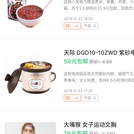
这款八宝粥乃精选黑米、紫薯、荞麦、小米
箱，苏宁2人拼购价25.9元包邮，同款京东自
2019-4-23 18:05
值！ +0
不值 -0
天际 DGD10-10ZWD 紫
59元包邮
原价: ￥89
这就电炖锅采用天然紫砂内胆，细密气孔
养美味；文火炖煮，支持9.5小时预约和自
2019-4-23 17:25
值！ +0
不值 -0
大嘴猴 女子运动文胸
79元包邮
原价: ￥339