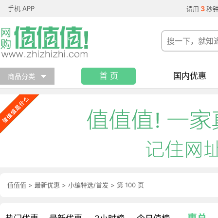
手机 APP
3
请用
秒
首 页
国内优惠
商品分类
值值值
>
最新优惠
>
小编特选/首发
>
第 100 页