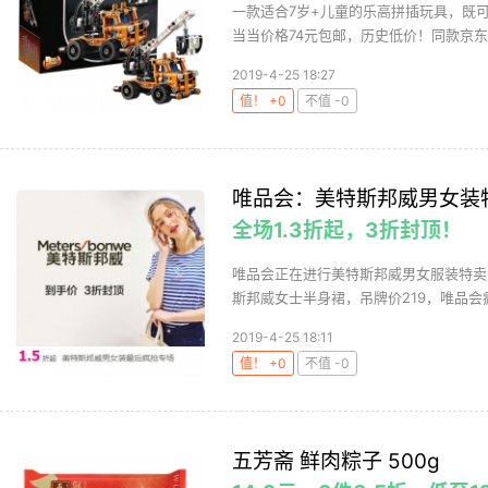
一款适合7岁+儿童的乐高拼插玩具，既
当当价格74元包邮，历史低价！同款京东8
2019-4-25 18:27
值！ +0
不值 -0
唯品会：美特斯邦威男女装
全场1.3折起，3折封顶！
唯品会正在进行美特斯邦威男女服装特卖
斯邦威女士半身裙，吊牌价219，唯品会疯抢
2019-4-25 18:11
值！ +0
不值 -0
五芳斋 鲜肉粽子 500g