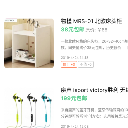
物槿 MRS-01 北欧床头柜
38元包邮
原价: ￥88
一款北欧风格的床头柜，26*32*40
族。国美抢购价38元包邮，历史低价！ 下
2019-4-24 14:18
值！ +0
不值 -0
魔声 isport victory胜
199元包邮
来自魔声的蓝牙耳机，蓝牙传输距离约10
分钟即可聆听1小时左右；选用独特反光交
2019-4-24 12:08