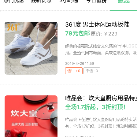
惠总
热门优惠
最新优惠
3小时榜
今日值榜
361度 男士休闲运动板鞋
79元包邮
原价: ￥229
经典的板鞋款式结合文化感的“π”字LO
搭。全透气网布鞋面，柔软包裹双脚，吸汗
2019-4-26 11:59
值！ +0
不值 -0
唯品会：炊大皇厨房用品特
全场1.7折起，3折封顶！
唯品会正在进行炊大皇厨房用品的特卖活
有，全场1.7折起，3折封顶！活动时间截至