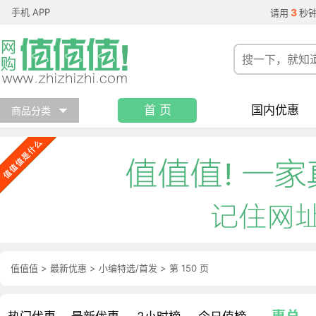
手机 APP
3
请用
秒
首 页
国内优惠
商品分类
值值值
>
最新优惠
>
小编特选/首发
>
第 150 页