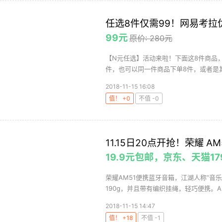
任选8件仅需99！网易考拉
99元
原价: 280元
【N元任选】活动来啦！下面这8件商品，
件，也可以同一件商品下单8件，或者是其
2018-11-15 16:08
值！ +0
不值 -0
11.15日20点开抢！荣耀 
19.9元包邮，京东、天猫1
荣耀AM51便携蓝牙音箱，江湖人称“音乐小
190g，并且带有编织挂绳，轻巧便携。AM
2018-11-15 14:47
值！ +18
不值 -1