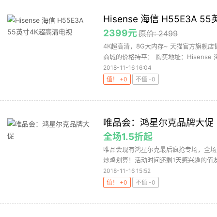
Hisense 海信 H55E3A
2399元
原价: 2499
4K超高清，8G大内存~ 天猫官方旗舰店
商城的价格持平： 购买地址：Hisense 海信
2018-11-16 16:04
值！ +0
不值 -0
唯品会：鸿星尔克品牌大促
全场1.5折起
唯品会现有鸿星尔克最后疯抢专场，全场
炒鸡划算！活动时间还剩1天感兴趣的值友赶
2018-11-16 15:52
值！ +0
不值 -0