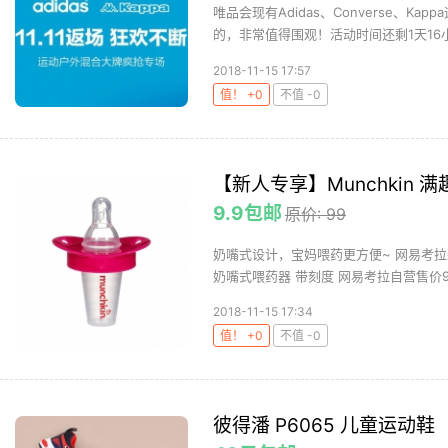
唯品会现有Adidas、Converse、K
的，非常值得围观！活动时间还剩1天16小时
2018-11-15 17:57
值！ +0
不值 -0
【新人专享】Munchkin 
9.9包邮
原价: 99
奶嘴式设计，宝妈喂药更方便~ 网易考拉新用
奶嘴式喂药器 带刻度 网易考拉自营售价9.9
2018-11-15 17:34
值！ +0
不值 -0
彼得潘 P6065 儿童运动鞋