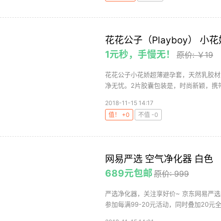
花花公子（Playboy） 小
1元秒，手慢无！
原价: ￥19
花花公子小花娇超薄避孕套，天然乳胶材
净无忧。2片胶囊包装是，时尚新颖，携带
2018-11-15 14:17
值！ +0
不值 -0
网易严选 空气净化器 白色
689元包邮
原价: 999
严选净化器，关注享好价~ 京东网易严选
参加每满99-20元活动，同时叠加20元全品