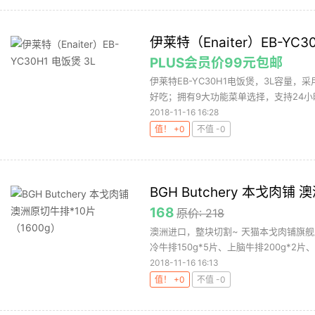
伊莱特（Enaiter）EB-YC3
PLUS会员价99元包邮
伊莱特EB-YC30H1电饭煲，3L容量
好吃；拥有9大功能菜单选择，支持24小时
2018-11-16 16:28
值！ +0
不值 -0
BGH Butchery 本戈肉铺
168
原价: 218
澳洲进口，整块切割~ 天猫本戈肉铺旗舰
冷牛排150g*5片、上脑牛排200g*2片、
2018-11-16 16:13
值！ +0
不值 -0