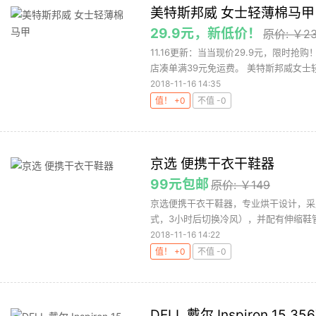
美特斯邦威 女士轻薄棉马甲
29.9元，新低价！
原价: ￥2
11.16更新：当当现价29.9元，限时
店凑单满39元免运费。 美特斯邦威女士轻
2018-11-16 14:35
值！ +0
不值 -0
京选 便携干衣干鞋器
99元包邮
原价: ￥149
京选便携干衣干鞋器，专业烘干设计，采
式，3小时后切换冷风），并配有伸缩鞋管
2018-11-16 14:22
值！ +0
不值 -0
DELL 戴尔 Inspiron 15