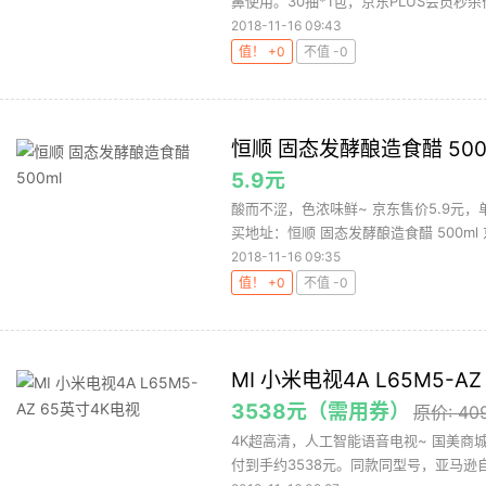
鼻使用。30抽*1包，京东PLUS会员秒杀价
2018-11-16 09:43
值！ +0
不值 -0
恒顺 固态发酵酿造食醋 500
5.9元
酸而不涩，色浓味鲜~ 京东售价5.9元
买地址：恒顺 固态发酵酿造食醋 500ml 
2018-11-16 09:35
值！ +0
不值 -0
MI 小米电视4A L65M5-A
3538元（需用券）
原价: 40
4K超高清，人工智能语音电视~ 国美商
付到手约3538元。同款同型号，亚马逊自营