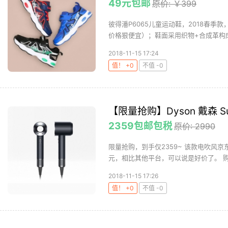
49元包邮
原价: ￥399
彼得潘P6065儿童运动鞋，2018春
价格狠便宜）；鞋面采用织物+合成革构成
2018-11-15 17:24
值！ +0
不值 -0
【限量抢购】Dyson 戴森 Sup
2359包邮包税
原价: 2990
限量抢购，到手仅2359~ 该款电吹风京
元，相比其他平台，可以说是好价了。 购买
2018-11-15 17:26
值！ +0
不值 -0