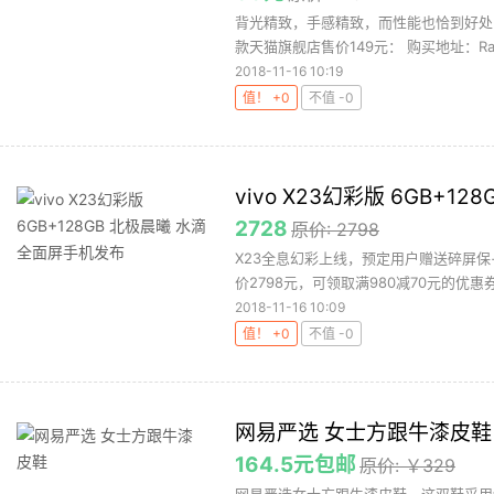
背光精致，手感精致，而性能也恰到好处
款天猫旗舰店售价149元： 购买地址：Rapoo
2018-11-16 10:19
值！ +0
不值 -0
vivo X23幻彩版 6GB+
2728
原价: 2798
X23全息幻彩上线，预定用户赠送碎屏保
价2798元，可领取满980减70元的优惠券，
2018-11-16 10:09
值！ +0
不值 -0
网易严选 女士方跟牛漆皮鞋
164.5元包邮
原价: ￥329