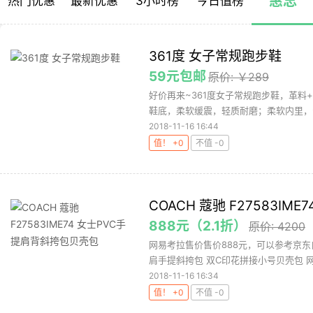
惠总
热门优惠
最新优惠
3小时榜
今日值榜
361度 女子常规跑步鞋
59元包邮
原价: ￥289
好价再来~361度女子常规跑步鞋，革料
鞋底，柔软缓震，轻质耐磨；柔软内里，亲
2018-11-16 16:44
值！ +0
不值 -0
COACH 蔻驰 F27583I
888元（2.1折）
原价: 4200
网易考拉售价售价888元，可以参考京东自
肩手提斜挎包 双C印花拼接小号贝壳包 网
2018-11-16 16:34
值！ +0
不值 -0