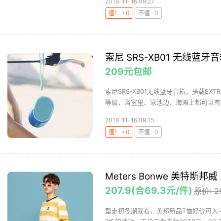
2018-11-16 09:27
值！ +0
不值 -0
索尼 SRS-XB01 无线蓝牙
209元包邮
索尼SRS-XB01无线蓝牙音箱，搭载EX
等级，浴室里、泳池边、海滩上都可以有它
2018-11-16 09:15
值！ +0
不值 -0
Meters Bonwe 美特斯邦
207.9(合69.3元/件)
原价: 2
型走初冬潮我看，美邦新品T恤好价可入~