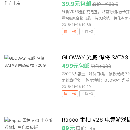
39.9元包邮
原价: ￥69.9
维肯VK53迷你充电宝，只有1张银行卡
量A级聚合物电芯，持久续航，转化率超过9
2018-11-16 10:39
值！ +0
不值 -0
GLOWAY 光威 悍将 SATA3
499元包邮
原价: 699
720GB大容量，好价再续。 该款光威 
要划算得多。 购买地址：GLOWAY 光威 悍
2018-11-16 10:29
值！ +0
不值 -0
Rapoo 雷柏 V26 电竞游
89元
原价: 149