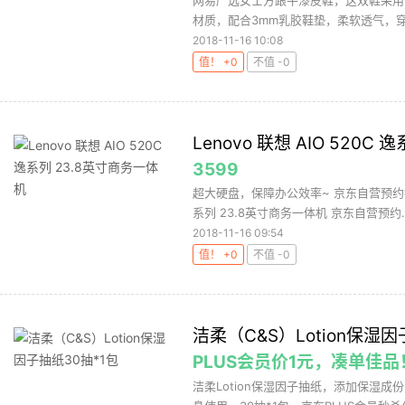
网易严选女士方跟牛漆皮鞋，这双鞋采用
材质，配合3mm乳胶鞋垫，柔软透气，穿着
2018-11-16 10:08
值！ +0
不值 -0
Lenovo 联想 AIO 520C
3599
超大硬盘，保障办公效率~ 京东自营预约抢购价
系列 23.8英寸商务一体机 京东自营预约..
2018-11-16 09:54
值！ +0
不值 -0
洁柔（C&S）Lotion保湿因
PLUS会员价1元，凑单佳品
洁柔Lotion保湿因子抽纸，添加保湿