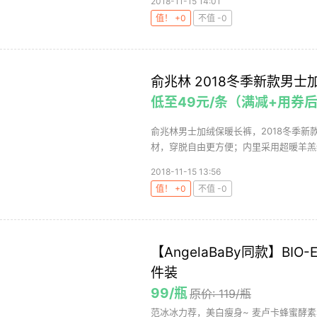
2018-11-15 14:01
值！ +0
不值 -0
俞兆林 2018冬季新款男士
低至49元/条（满减+用券
俞兆林男士加绒保暖长裤，2018冬季
材，穿脱自由更方便；内里采用超暖羊羔绒
2018-11-15 13:56
值！ +0
不值 -0
【AngelaBaBy同款】BIO
件装
99/瓶
原价: 119/瓶
范冰冰力荐，美白瘦身~ 麦卢卡蜂蜜酵素