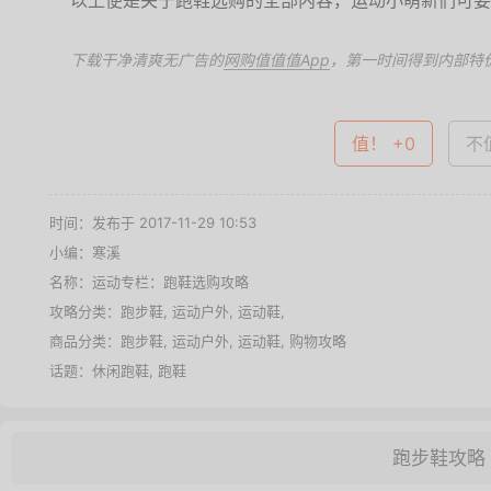
以上便是关于跑鞋选购的全部内容，运动小萌新们可要
下载干净清爽无广告的
网购值值值App
，第一时间得到内部特
值！ +0
不值
时间：发布于 2017-11-29 10:53
小编：寒溪
名称：
运动专栏：跑鞋选购攻略
攻略分类：
跑步鞋
,
运动户外
,
运动鞋
,
商品分类：
跑步鞋
,
运动户外
,
运动鞋
,
购物攻略
话题：
休闲跑鞋
,
跑鞋
跑步鞋攻略