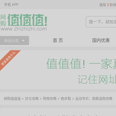
手机 APP
3
请用
秒
首 页
国内优惠
商品分类
网购值值值
>
好文攻略
>
购物攻略
>
跑步鞋
> 运动专栏：跑鞋选购攻略