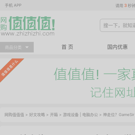
手机 APP
3
请用
秒
首 页
国内优惠
商品分类
网购值值值
>
好文攻略
>
开箱
>
游戏设备
|
电脑办公
> 神走位？GameSi