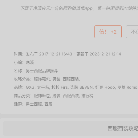
下载干净清爽无广告的
网购值值值App
，第一时间得到内部特
值！ +2
不值
时间：发布于 2017-12-21 16:43 - 更新于 2023-2-21 12:14
小编：寒溪
名称：
男士西服品牌推荐
攻略分类：
服饰鞋包
,
男装
,
西服西装
,
品牌：
GXG
,
太平鸟
,
杉杉 Firs
,
柒牌 SEVEN
,
红豆 Hodo
,
罗蒙 Romo
商品分类：
服饰鞋包
,
男装
,
西服西装
,
排行榜
话题：
男士西服
,
西服
西服西装攻