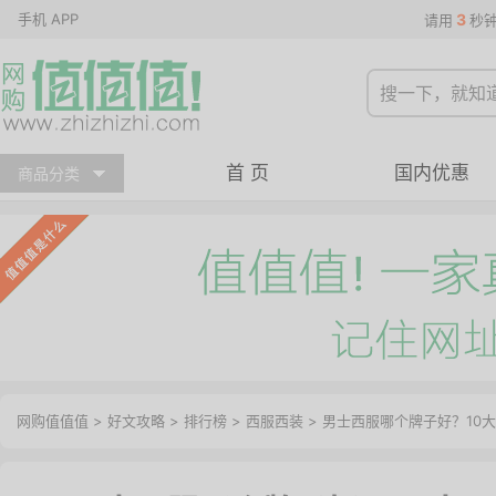
手机 APP
3
请用
秒
首 页
国内优惠
商品分类
网购值值值
>
好文攻略
>
排行榜
>
西服西装
> 男士西服哪个牌子好？10