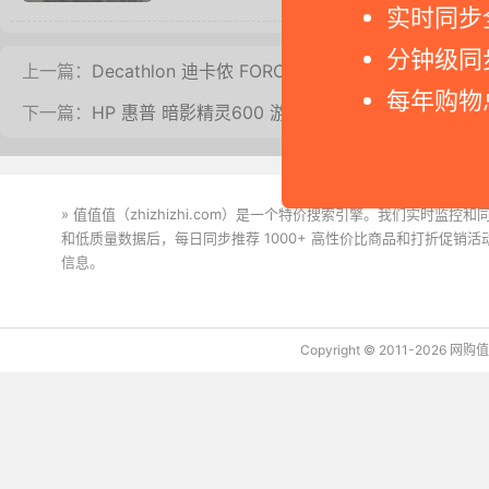
实时同步
分钟级同
上一篇：
Decathlon 迪卡侬 FORCLAZ1 户外羽绒服试穿体
每年购物
下一篇：
HP 惠普 暗影精灵600 游戏鼠标开箱体验
» 值值值（zhizhizhi.com）是一个特价搜索引擎。我们实时
和低质量数据后，每日同步推荐 1000+ 高性价比商品和打折促销
信息。
下载值值值App
Copyright © 2011-2026 网