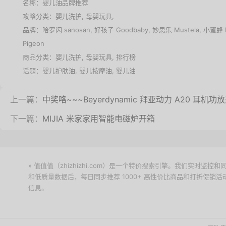
名称：
婴儿油品牌推荐
攻略分类：
婴儿洗护
,
母婴玩具
,
品牌：
哈罗闪 sanosan
,
好孩子 Goodbaby
,
妙思乐 Mustela
,
小蜜蜂 B
Pigeon
商品分类：
婴儿洗护
,
母婴玩具
,
排行榜
话题：
婴儿护肤油
,
婴儿按摩油
,
婴儿油
上一篇：
中奖咯~~~Beyerdynamic 拜亚动力 A20 耳机功
下一篇：
MIJIA 米家家用智能电磁炉开箱
» 值值值（zhizhizhi.com）是一个特价搜索引擎。我们实时
和低质量数据后，每日同步推荐 1000+ 高性价比商品和打折促销
信息。
下载值值值App