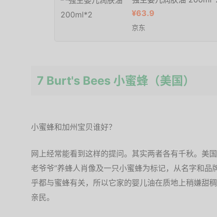
¥63.9
京东
7 Burt's Bees 小蜜蜂（美国）
小蜜蜂和加州宝贝谁好？
网上经常能看到这样的提问。其实两者各有千秋。美国缅因州
老爷爷”养蜂人肖像及一只小蜜蜂为标记，从名字和品牌log
乎都与蜜蜂有关，所以它家的婴儿油在质地上稍嫌甜稠
亲民。