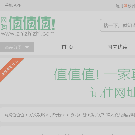
手机 APP
3
请用
秒
首 页
国内优惠
商品分类
网购值值值
>
好文攻略
>
排行榜
> > 婴儿油哪个牌子好？10大婴儿油品