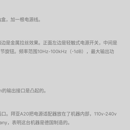
纳盒，加一根电源线。
四边是金属拉丝效果。正面左边是轻触式电源开关，中间是
旋钮。频率范围10Hz-100kHz（-1dB），最大输出功
mm的输出接口是凸起的。
。拜亚A20把电源适配器放在了机器内部，110v-240v
ermany，表明这台机器是德国制造的。