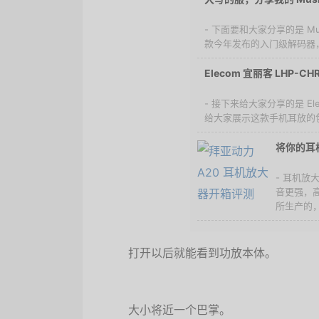
- 下面要和大家分享的是 Musi
款今年发布的入门级解码器，
Elecom 宜丽客 LHP-
- 接下来给大家分享的是 Ele
给大家展示这款手机耳放的包
将你的耳机
- 耳机
音更强，
所生产的，
打开以后就能看到功放本体。
大小将近一个巴掌。