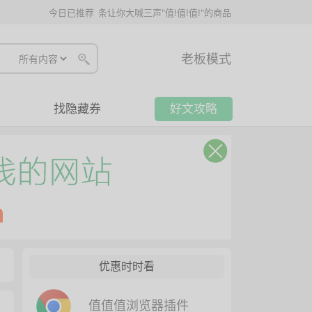
今日已推荐
条让你大喊三声"值!值!值!"的商品
老板模式
找隐藏券
好文攻略
优惠时时看
值值值浏览器插件