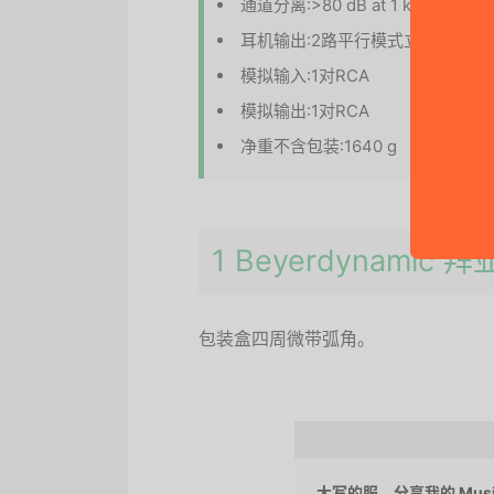
通道分离:>80 dB at 1 kHz/250Ω
耳机输出:2路平行模式立体声输出6.35
模拟输入:1对RCA
模拟输出:1对RCA
净重不含包装:1640 g
1 Beyerdynamic
包装盒四周微带弧角。
大写的服，分享我的 Musilan