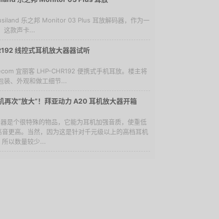
land 乐之邦 Monitor 03 Plus 耳放解码器，作为一
这款声卡...
CHR192 线控式耳机放大器器试听
com 宜丽客 LHP-CHR192 便携式手机耳放。楼主将
装、外观和做工细节...
再次“放大”！拜亚动力 A20 耳机放大器开箱
放大器是个很特殊的物品，它能为耳机加强音质，使重低
高音更高。当然，因为这是针对千元级以上的高档耳机
所以数量较少...