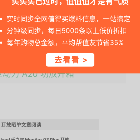
买买买已过时，值值值才是有气质
mm(1/4")
实时同步全网值得买爆料信息，一站搞定
分钟级同步，每日5000条以上低价折扣
每年购物总金额，平均帮值友节省35%
去看看 >
 拜亚动力 A20 功放开箱
耳放晒单文章阅读
d 乐之邦 Monitor 03 Plus 耳放