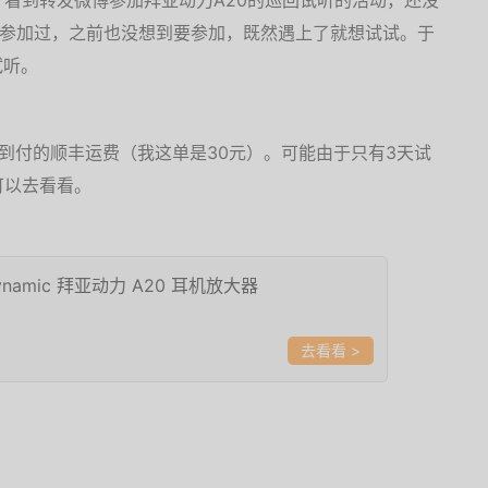
看到转发微博参加拜亚动力A20的巡回试听的活动，还没
也参加过，之前也没想到要参加，既然遇上了就想试试。于
试听。
到付的顺丰运费（我这单是30元）。可能由于只有3天试
可以去看看。
dynamic 拜亚动力 A20 耳机放大器
>