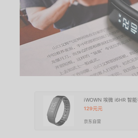
iWOWN 埃微 i6HR 智
129元元
京东自营