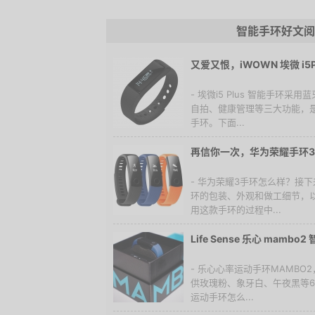
智能手环好文阅
又爱又恨，iWOWN 埃微 i5
- 埃微i5 Plus 智能手环采
自拍、健康管理等三大功能，
手环。下面...
再信你一次，华为荣耀手环
- 华为荣耀3手环怎么样？接
环的包装、外观和做工细节，以
用这款手环的过程中...
Life Sense 乐心 mam
- 乐心心率运动手环MAMB
供玫瑰粉、象牙白、午夜黑等6
运动手环怎么...