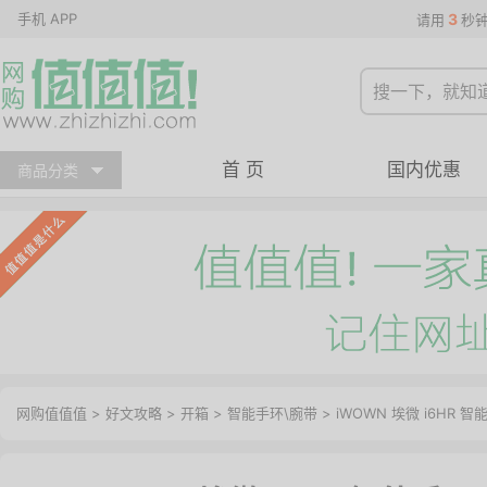
手机 APP
3
请用
秒
首 页
国内优惠
商品分类
网购值值值
>
好文攻略
>
开箱
>
智能手环\腕带
> iWOWN 埃微 i6HR 