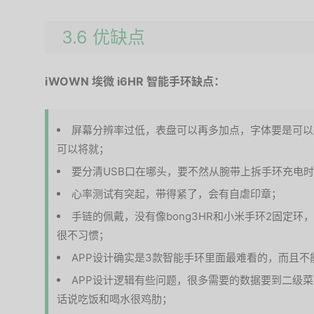
3.6 优缺点
iWOWN 埃微 i6HR 智能手环缺点：
屏幕分辨率过低，表盘可以再多加点，字体要是可以
可以将就；
要分清USB口在哪头，要不然从腕带上拆手环充电时
心率测试有突起，带得紧了，会有自虐印章；
手链的佩戴，没有像bong3HR和小米手环2固定
很不习惯；
APP设计确实是3款智能手环里面最难看的，而且不
APP设计逻辑有些问题，很多需要的数据要到二级
话说吃饭和喝水很鸡肋；