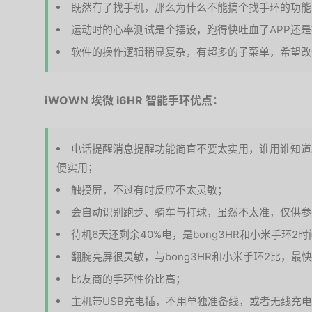
既然有了找手机，那么为什么不能搞个找手环的功能
运动时的心率测试是个摆设，跑得快吐血了APP还
软件的操作逻辑稍显复杂，有超多的子菜单，希望改
iWOWN 埃微 i6HR 智能手环优点：
电话提醒消息提醒功能简直不要太实用，谁用谁知道
便实用；
触摸屏，不过有时反应不太灵敏；
会自动识别跑步、骑车与打球，虽然不太准，仅供参
待机6天还剩余40%电，是bong3HR和小米手环
翻腕亮屏很灵敏，与bong3HR和小米手环2比，最
比友商的手环性价比高；
主机带USB充电插，不用单独准备线，或者无线充