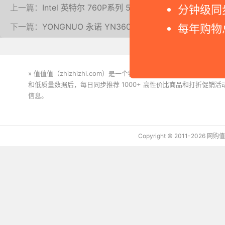
上一篇：
Intel 英特尔 760P系列 512G固态硬盘开箱评测
分钟级同
下一篇：
YONGNUO 永诺 YN360S 摄像灯入手体验
每年购物
» 值值值（zhizhizhi.com）是一个特价搜索引擎。我们实时
和低质量数据后，每日同步推荐 1000+ 高性价比商品和打折促销
信息。
下载值值值App
Copyright © 2011-2026 网