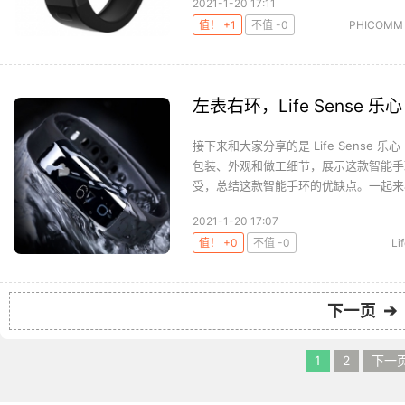
2021-1-20 17:11
值！ +1
不值 -0
PHICOMM
左表右环，Life Sense 乐
接下来和大家分享的是 Life Sense 
包装、外观和做工细节，展示这款智能手
受，总结这款智能手环的优缺点。一起来看
2021-1-20 17:07
值！ +0
不值 -0
Li
下一页 ➔
1
2
下一