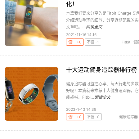
化！
本篇我们要来分享的是Fitbit Char
介绍运动手环的细节、分享近期配戴的实
文章吧。...
阅读全文
2021-11-16 14:16
值！ +0
不值 -1
Fitbit
健
十大运动健身追踪器排行榜
健身追踪器可监控心率、每天行走的步数
好呢？本篇就来推荐十大健身追踪器，它们分别是：Fit
能戒指、Fitbi...
阅读全文
2023-1-13 14:39
值！ +0
不值 -0
健康追踪器