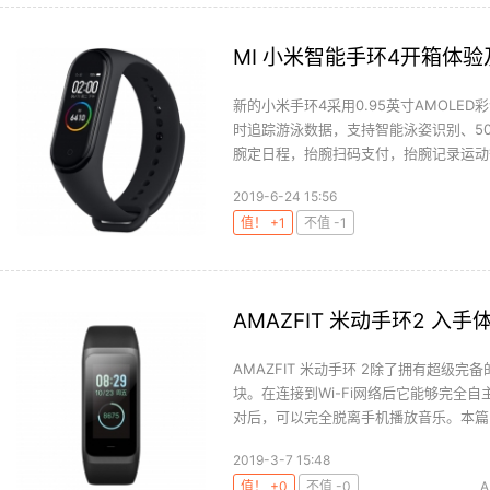
MI 小米智能手环4开箱体
新的小米手环4采用0.95英寸AMOLE
时追踪游泳数据，支持智能泳姿识别、5
腕定日程，抬腕扫码支付，抬腕记录运动等
2019-6-24 15:56
值！ +1
不值 -1
AMAZFIT 米动手环2 入手
AMAZFIT 米动手环 2除了拥有超级完
块。在连接到Wi-Fi网络后它能够完全
对后，可以完全脱离手机播放音乐。本篇..
2019-3-7 15:48
值！ +0
不值 -0
A