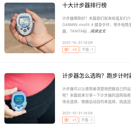
十大计步器排行榜
计步器哪款好？本篇我们就来给值友们介绍10款
GARMIN vivofit 4 健身手环、
器、TANITA标...
阅读全文
2021-10-31 14:09
值！ +0
不值 -1
计步器怎么选购？跑步计时
计步器可以让使用者清楚地把握自己的运
呢？本篇就来分享一下计步器的选购指南
场合选择、根据运动目的来选择、挑选适合
2021-10-31 14:09
值！ +1
不值 -1