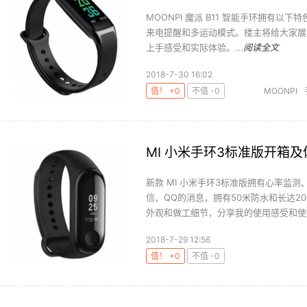
MOONPI 魔派 B11 智能手环拥有
来电提醒和多运动模式。楼主将给大家展
上手感受和实际体验。...
阅读全文
2018-7-30 16:02
值！ +0
不值 -0
MOONPI
MI 小米手环3标准版开箱
新款 MI 小米手环3标准版拥有心率监
信、QQ的消息，拥有50米防水和长达
外观和做工细节，分享我的使用感受和使用
2018-7-29 12:56
值！ +0
不值 -0