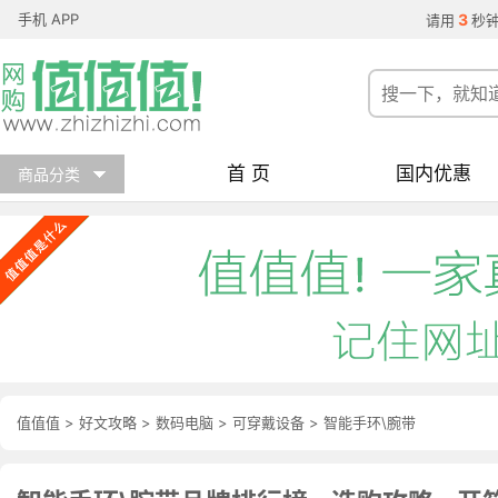
手机 APP
3
请用
秒
首 页
国内优惠
商品分类
值值值
>
好文攻略
>
数码电脑
>
可穿戴设备
>
智能手环\腕带