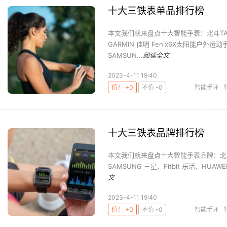
十大三铁表单品排行榜
本文我们就来盘点十大智能手表：北斗TA80
GARMIN 佳明 Fenix6X太阳能户外运动手
SAMSUN...
阅读全文
2023-4-11 19:40
值！ +0
不值 -0
智能手环
十大三铁表品牌排行榜
本文我们就来盘点十大智能手表品牌：北斗腕表、
SAMSUNG 三星、Fitbit 乐活、HUAWE
文
2023-4-11 19:40
值！ +0
不值 -0
智能手环