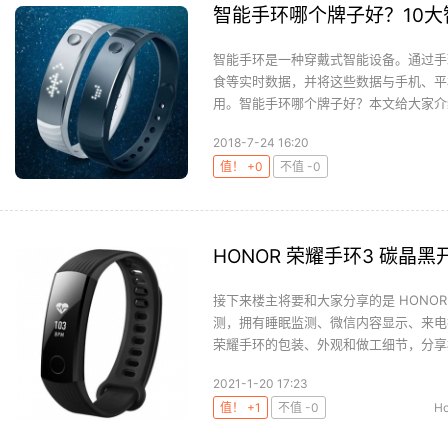
智能手环哪个牌子好？10
智能手环是一种穿戴式智能设备。通过手
食等实时数据，并将这些数据与手机、平板、
用。智能手环哪个牌子好？本文给大家介绍了
2018-7-24 16:20
值！ +0
不值 -0
HONOR 荣耀手环3 碳晶
接下来楼主将要和大家分享的是 HONOR
测，拥有睡眠监测、微信内容显示、来电拒
荣耀手环的包装、外观和做工细节，分享楼
2021-1-20 17:23
值！ +1
不值 -0
Ho