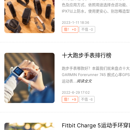
色及应用方式、依照用途选择合适功能、
IPX7以上防水，使用更安心、别忽略造型
2023-1-11 18:36
值！ +0
不值 -0
十大跑步手表排行榜
跑步手表哪款好？本篇我们就来盘点十大跑步
GARMIN Forerunner 745 腕式心率
运动表...
阅读全文
2022-6-29 17:02
值！ +9
不值 -6
Fitbit Charge 5运