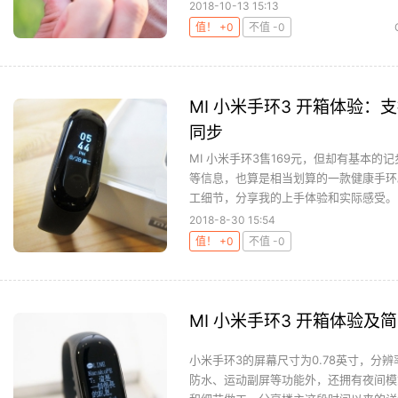
2018-10-13 15:13
值！ +0
不值 -0
MI 小米手环3 开箱体验
同步
MI 小米手环3售169元，但却有基本
等信息，也算是相当划算的一款健康手环
工细节，分享我的上手体验和实际感受。..
2018-8-30 15:54
值！ +0
不值 -0
MI 小米手环3 开箱体验及
小米手环3的屏幕尺寸为0.78英寸，分辨
防水、运动副屏等功能外，还拥有夜间模