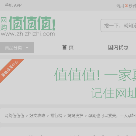
手机 APP
3
请用
秒
首 页
国内优惠
商品分类
网购值值值
>
好文攻略
>
排行榜
>
妈妈洗护
> 孕期也可以爱美，十大孕