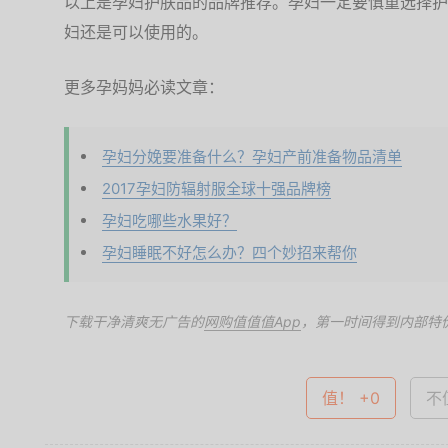
以上是孕妇护肤品的品牌推荐。孕妇一定要慎重选择护
妇还是可以使用的。
更多孕妈妈必读文章：
孕妇分娩要准备什么？孕妇产前准备物品清单
2017孕妇防辐射服全球十强品牌榜
孕妇吃哪些水果好？
孕妇睡眠不好怎么办？四个妙招来帮你
下载干净清爽无广告的
网购值值值App
，第一时间得到内部特
值！ +0
不值