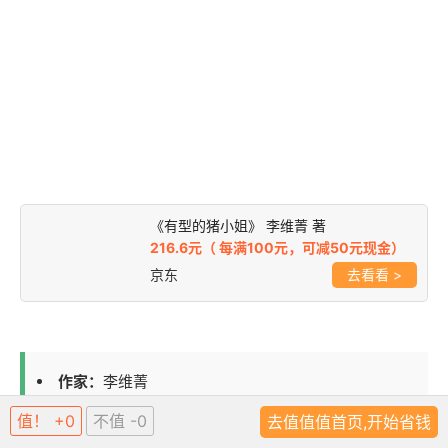
《有型的猪小姐》 李维菁 著
216.6元（ 每满100元，可减50元现金）
京东
>
作家：
李维菁
发表日期：
2018
值！ +0
不值 -0
去值值值首页,开始省钱
出版单位：
新经典