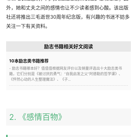
外，她和丈夫之间的感情也让不少读者感到心酸。该出版
社还将推出三毛逝世30周年纪念版，有兴趣的书迷不妨多
关注一下有关资料。
励志书籍相关好文阅读
10本励志类书籍推荐
- 励志书籍哪本好？值值值根据网友评价以及销量评选出十大励志类书
籍，它们分别是《被讨厌的勇气：“自我启发之父”阿德勒的哲学课》、
《怦然心动的人生整理魔法》、《子...
2. 《感情百物》