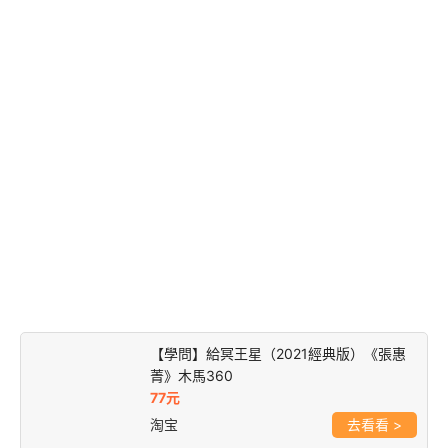
【學問】給冥王星（2021經典版）《張惠
菁》木馬360
77元
淘宝
>