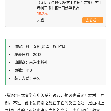
《无比芜杂的心绪-村上春树杂文集》 村上
春树正版书籍外国新华书店
19.7元
天猫
>
作家：
村上春树(翻译：施小祎)
发表日期：
2012
出版商：
南海出版社
页数：
416
装订方式：
平装
稍微对日本文学有所涉猎的读者，想必也看过几本村上春
树。不过，此书最特别之处在于它的反面之处，是由村上
春树自选的《正经小说》之外的文字，内容涵括了散文、