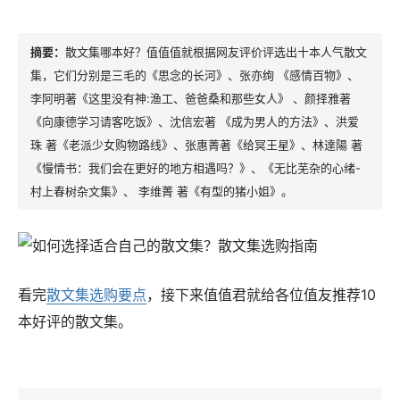
散文集哪本好？值值值就根据网友评价评选出十本人气散文
集，它们分别是三毛的《思念的长河》、张亦绚 《感情百物》、
李阿明著《这里没有神:渔工、爸爸桑和那些女人》 、颜择雅著
《向康德学习请客吃饭》、沈信宏著 《成为男人的方法》、洪爱
珠 著《老派少女购物路线》、张惠菁著《给冥王星》、林達陽 著
《慢情书：我们会在更好的地方相遇吗？》、《无比芜杂的心绪-
村上春树杂文集》、 李维菁 著《有型的猪小姐》。
看完
散文集选购要点
，接下来值值君就给各位值友推荐10
本好评的散文集。