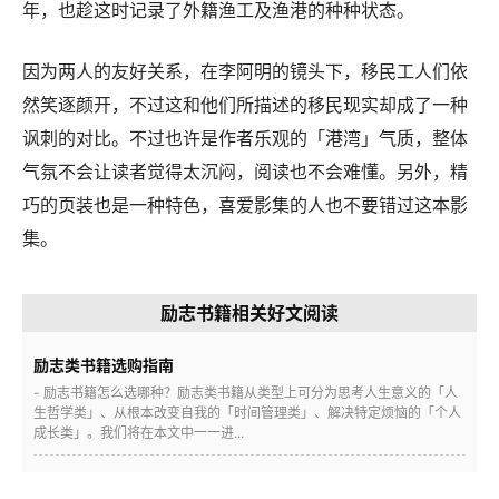
年，也趁这时记录了外籍渔工及渔港的种种状态。
因为两人的友好关系，在李阿明的镜头下，移民工人们依
然笑逐颜开，不过这和他们所描述的移民现实却成了一种
讽刺的对比。不过也许是作者乐观的「港湾」气质，整体
气氛不会让读者觉得太沉闷，阅读也不会难懂。另外，精
巧的页装也是一种特色，喜爱影集的人也不要错过这本影
集。
励志书籍相关好文阅读
励志类书籍选购指南
- 励志书籍怎么选哪种？励志类书籍从类型上可分为思考人生意义的「人
生哲学类」、从根本改变自我的「时间管理类」、解决特定烦恼的「个人
成长类」。我们将在本文中一一进...