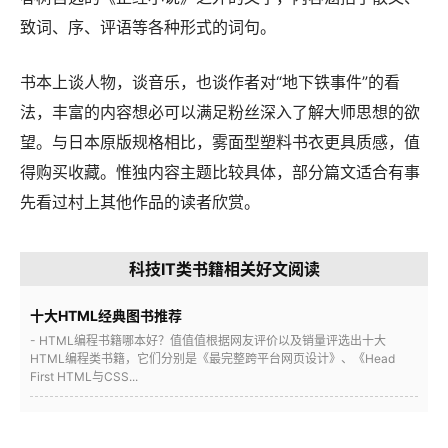
致词、序、评语等各种形式的词句。
书本上谈人物，谈音乐，也谈作者对“地下铁事件”的看
法，丰富的内容想必可以满足粉丝深入了解大师思想的欲
望。与日本原版规格相比，雾面型塑料书衣更具质感，值
得购买收藏。惟独内容主题比较具体，部分篇文适合有事
先看过村上其他作品的读者欣赏。
科技IT类书籍相关好文阅读
十大HTML经典图书推荐
- HTML编程书籍哪本好？值值值根据网友评价以及销量评选出十大
HTML编程类书籍，它们分别是《最完整跨平台网页设计》、《Head
First HTML与CSS...