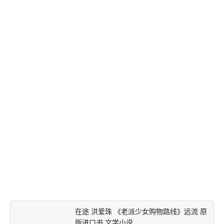
在途 洪爱珠 《老派少女购物路线》远流 原
版进口书 文学小说