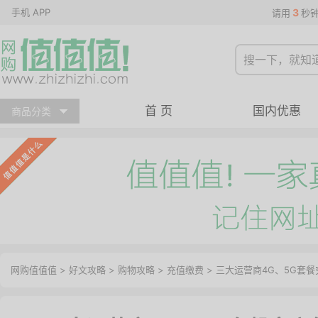
手机 APP
3
请用
秒
首 页
国内优惠
商品分类
网购值值值
>
好文攻略
>
购物攻略
>
充值缴费
> 三大运营商4G、5G套