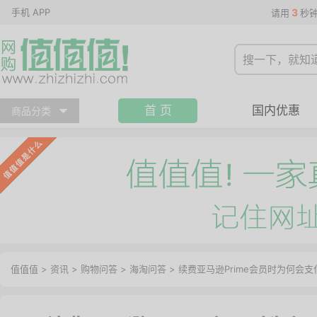
手机 APP
3
请用
秒
首 页
国内优惠
商品分类
值值值
>
资讯
>
购物问答
>
海淘问答
>
续费亚马逊Prime会员时为何会