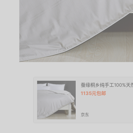
蚕缘桐乡纯手工100%天然
1135元包邮
京东