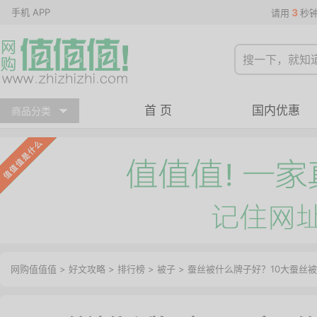
手机 APP
3
请用
秒
首 页
国内优惠
商品分类
网购值值值
>
好文攻略
>
排行榜
>
被子
> 蚕丝被什么牌子好？10大蚕丝