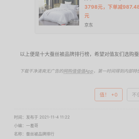
梦洁 纯棉蚕丝二合一被桑
床(220*240cm)
3798元，下单减987.4
元
京东
以上便是十大蚕丝被品牌排行榜，希望对值友们选购蚕
下载干净清爽无广告的
网购值值值App
，第一时间得到内部特
值！ +0
不值
时间：发布于 2021-11-4 11:22
小编：一羞哥