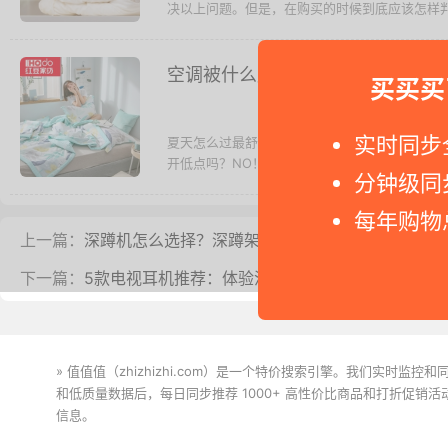
羽绒被挑选技巧 - 棉被薄会不够暖和，但是太
决以上问题。但是，在购买的时候到底应该怎样判
买买买
空调被什么牌子好？10大空调被品
实时同步
分钟级同
夏天怎么过最舒服？自然就是空调+被子啦！可
开低点吗？NO！一般来说，空调的温度最好设置在
每年购物
上一篇：
深蹲机怎么选择？深蹲架选购指南
下一篇：
5款电视耳机推荐：体验没有音箱的家庭影院
» 值值值（zhizhizhi.com）是一个特价搜索引擎。我们实时
和低质量数据后，每日同步推荐 1000+ 高性价比商品和打折促销