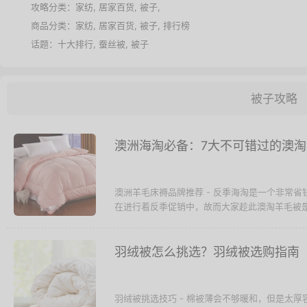
名称：
蚕丝被品牌排行
攻略分类：
家纺
,
居家百货
,
被子
,
商品分类：
家纺
,
居家百货
,
被子
,
排行榜
话题：
十大排行
,
蚕丝被
,
被子
被子攻略
澳洲海淘必备：7大不可错过的澳
澳洲羊毛床褥品牌推荐 - 反季海淘是一个非常
在进行着反季促销中，故而大家趁此澳淘羊毛被是
羽绒被怎么挑选？羽绒被选购指南