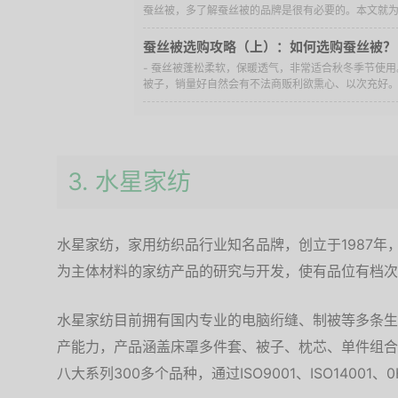
蚕丝被，多了解蚕丝被的品牌是很有必要的。本文就为大
蚕丝被选购攻略（上）：如何选购蚕丝被？
- 蚕丝被蓬松柔软，保暖透气，非常适合秋冬季节使
被子，销量好自然会有不法商贩利欲熏心、以次充好。那
3. 水星家纺
水星家纺，家用纺织品行业知名品牌，创立于1987年
为主体材料的家纺产品的研究与开发，使有品位有档次
水星家纺目前拥有国内专业的电脑绗缝、制被等多条生
产能力，产品涵盖床罩多件套、被子、枕芯、单件组合
八大系列300多个品种，通过ISO9001、ISO14001