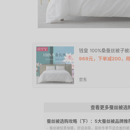
钱皇 100%桑蚕丝被子被芯
969元，下单减200，用
京东
查看更多蚕丝被选
蚕丝被选购攻略（下）：5大蚕丝被品牌推
- 蚕丝被轻柔保暖，舒适亲肤，是秋冬季节适合盖的