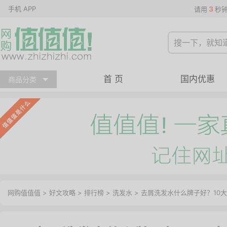
手机 APP
3
请用
秒
首 页
国内优惠
商品分类
网购值值值
>
好文攻略
>
排行榜
>
洗发水
> 去屑洗发水什么牌子好？10