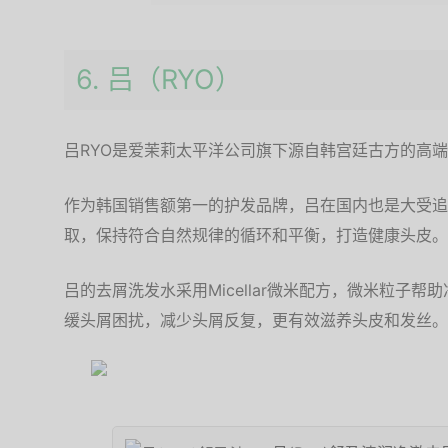
6. 吕（RYO）
吕RYO是爱茉莉太平洋公司旗下源自韩宫廷古方的高
作为韩国销售额第一的护发品牌，吕在国内也是大受追
取，保持符合自然规律的循环和平衡，打造健康头皮。
吕的去屑洗发水采用Micellar微米配方，微米粒子
缓头屑困扰，减少头屑反复，更有效滋养头皮和发丝。