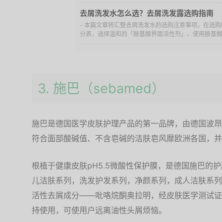
去屑洗发水怎么选？去屑洗发露选购指南
- 本篇文章将汇整去屑洗发水的选购注意事项。在选
分表，选择温和的「胺基酸界面活性剂」、使用胺基酸洗
3. 施巴（sebamed）
施巴是德国医学皮肤护理产品的第一品牌，由德国波昂
符合面部酸碱值、不含皂碱的洁肤皂风靡欧洲各国，并
根植于健康皮肤pH5.5微酸性保护膜，是德国施巴的
儿洁肤系列，洗发护发系列，净颜系列，成人洁肤系列
活性去屑成分——吡咯烷酮奥拉明，经皮肤医学测试证明
持使用，可使用户远离油性头屑烦恼。