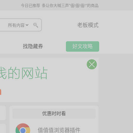
今日已推荐
条让你大喊三声"值!值!值!"的商品
老板模式
找隐藏券
好文攻略
优惠时时看
值值值浏览器插件