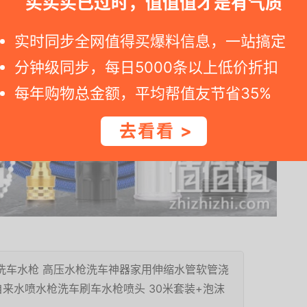
买买买已过时，值值值才是有气质
实时同步全网值得买爆料信息，一站搞定
分钟级同步，每日5000条以上低价折扣
每年购物总金额，平均帮值友节省35%
去看看 >
 洗车水枪 高压水枪洗车神器家用伸缩水管软管浇
来水喷水枪洗车刷车水枪喷头 30米套装+泡沫