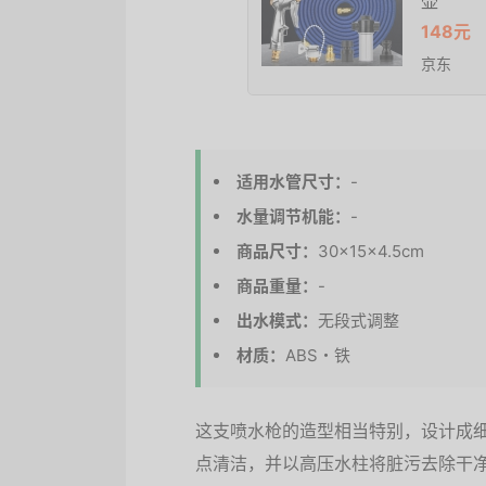
壶
148元
京东
适用水管尺寸：
-
水量调节机能：
-
商品尺寸：
30×15×4.5cm
商品重量：
-
出水模式：
无段式调整
材质：
ABS・铁
这支喷水枪的造型相当特别，设计成
点清洁，并以高压水柱将脏污去除干