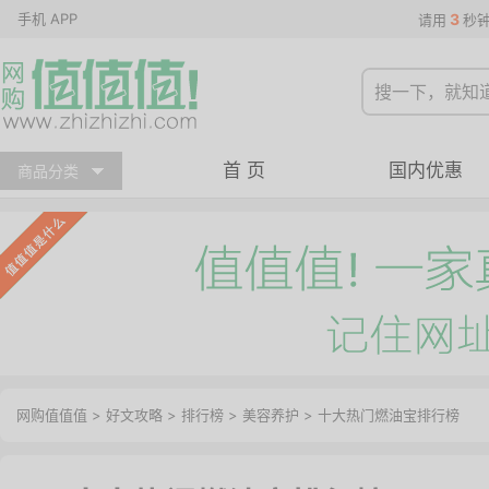
手机 APP
3
请用
秒
首 页
国内优惠
商品分类
网购值值值
>
好文攻略
>
排行榜
>
美容养护
> 十大热门燃油宝排行榜