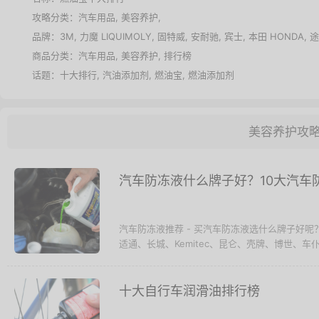
攻略分类：
汽车用品
,
美容养护
,
品牌：
3M
,
力魔 LIQUIMOLY
,
固特威
,
安耐驰
,
宾士
,
本田 HONDA
,
途
商品分类：
汽车用品
,
美容养护
,
排行榜
话题：
十大排行
,
汽油添加剂
,
燃油宝
,
燃油添加剂
美容养护攻
汽车防冻液什么牌子好？10大汽车
汽车防冻液推荐 - 买汽车防冻液选什么牌子好
适通、长城、Kemitec、昆仑、壳牌、博世、车仆
十大自行车润滑油排行榜