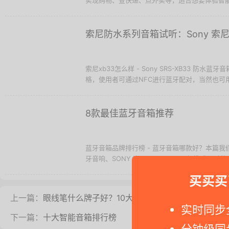
实现购物、查快递、点外卖等，适合想要体验智能
索尼防水系列音箱试听：Sony 索尼 S
索尼xb33怎么样 - Sony SRS-XB33 防水蓝
格，使用者可通过NFC进行蓝牙配对，当然也可用
8款最佳蓝牙音箱推荐
蓝牙音箱品牌排行榜 - 蓝牙音箱哪款好？本篇我们就
牙音响、SONY 索尼 SRS-XG300 便携式派对蓝牙音
买买买
上一篇：
眼线笔什么牌子好？10大眼线笔品牌排行榜
实时同步
下一篇：
十大智能音箱排行榜
分钟级同