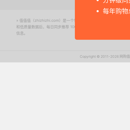
每年购物
» 值值值（zhizhizhi.com）是一个特价搜索引擎。我们实时
和低质量数据后，每日同步推荐 1000+ 高性价比商品和打折促销
信息。
下载值值值App
Copyright © 2011-2026 网