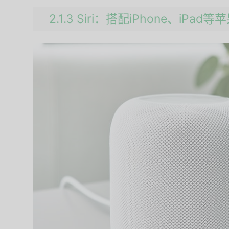
2.1.3 Siri：搭配iPhone、iP