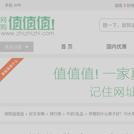
手机 APP
3
请用
秒
首 页
国内优惠
商品分类
网购值值值
>
好文攻略
>
排行榜
>
牛奶\乳品
> 早餐奶什么牌子好？10大