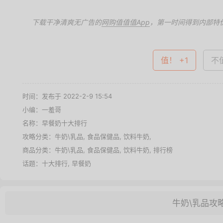
下载干净清爽无广告的
网购值值值App
，第一时间得到内部特
值！ +1
不值
时间：发布于 2022-2-9 15:54
小编：一羞哥
名称：
早餐奶十大排行
攻略分类：
牛奶\乳品
,
食品保健品
,
饮料牛奶
,
商品分类：
牛奶\乳品
,
食品保健品
,
饮料牛奶
,
排行榜
话题：
十大排行
,
早餐奶
牛奶\乳品攻