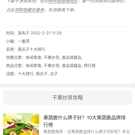
下载干净清爽无广告的
网购值值值App
，第一时间得到内部特价；
点此
领取隐藏优惠券
，先领券再下单。
时间：发布于 2022-2-21 11:29
小编：一羞哥
名称：
南瓜子十大排行
攻略分类：
休闲零食
,
干果炒货
,
食品保健品
,
商品分类：
休闲零食
,
干果炒货
,
食品保健品
,
排行榜
话题：
十大排行
,
南瓜子
,
瓜子
干果炒货攻略
果蔬脆什么牌子好？10大果蔬脆品牌排
行榜