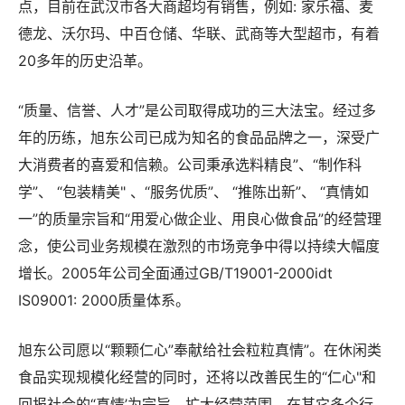
投资区，占地六十余亩，在全国各省市设立33个销售网
点，目前在武汉市各大商超均有销售，例如: 家乐福、麦
德龙、沃尔玛、中百仓储、华联、武商等大型超市，有着
20多年的历史沿革。
“质量、信誉、人才”是公司取得成功的三大法宝。经过多
年的历练，旭东公司已成为知名的食品品牌之一，深受广
大消费者的喜爱和信赖。公司秉承选料精良”、“制作科
学”、 “包装精美" 、“服务优质”、 “推陈出新”、 “真情如
一”的质量宗旨和“用爱心做企业、用良心做食品”的经营理
念，使公司业务规模在激烈的市场竞争中得以持续大幅度
增长。2005年公司全面通过GB/T19001-2000idt
IS09001: 2000质量体系。
旭东公司愿以“颗颗仁心”奉献给社会粒粒真情”。在休闲类