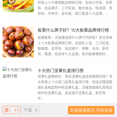
果蔬脆推荐 - 买果蔬脆选择什么牌子的好呢？本文
将奉上十大果蔬脆品牌排行榜，包括沙巴哇、百草
味、良品铺子、三只松鼠、春光食品、味滋源、来
伊份、华味亨、迪乐能、楼兰蜜语十大品牌。...
板栗什么牌子好？10大板栗品牌排行榜
板栗推荐 - 买板栗选择什么牌子的好呢？本文将奉
上十大板栗品牌排行榜，包括粒上皇、三只松鼠、
御食园、百草味、良品铺子、神栗、洽洽、新农
哥、栗源、桂发祥十大品牌。若问板栗哪款好...
十大热门坚果礼盒排行榜
坚果礼盒哪款好 - 购买坚果礼盒选择哪款好呢？本
文将奉上十大热门坚果礼盒排行榜，包括沃隆团圆
瑞礼高档定制中秋坚果礼盒、沃隆团圆瑞礼高档定
制中秋坚果礼盒、良品铺子坚果礼盒、新农哥
环...
值！ +1
不值 -0
去值值值首页,开始省钱