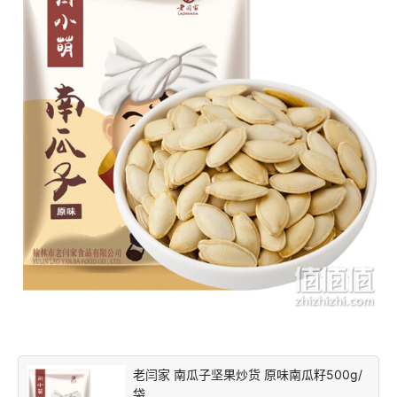
老闫家 南瓜子坚果炒货 原味南瓜籽500g/
袋