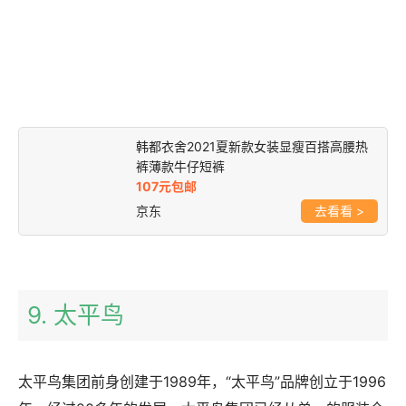
韩都衣舍2021夏新款女装显瘦百搭高腰热
裤薄款牛仔短裤
107元包邮
京东
>
9. 太平鸟
太平鸟集团前身创建于1989年，“太平鸟”品牌创立于1996