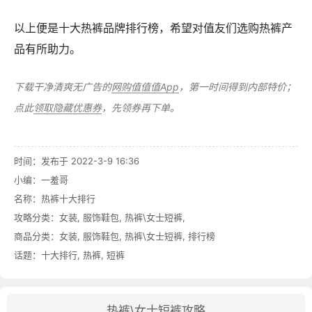
以上便是十大热裤品牌排行榜，希望对值友们选购热裤产
品有所助力。
下载干净清爽无广告的
网购值值值App
，第一时间得到内部特价；
点此
领取隐藏优惠券
，先领券再下单。
时间：发布于 2022-3-9 16:36
小编：一羞哥
名称：
热裤十大排行
攻略分类：
女装
,
服饰鞋包
,
热裤\女士短裤
,
商品分类：
女装
,
服饰鞋包
,
热裤\女士短裤
,
排行榜
话题：
十大排行
,
热裤
,
短裤
热裤\女士短裤攻略