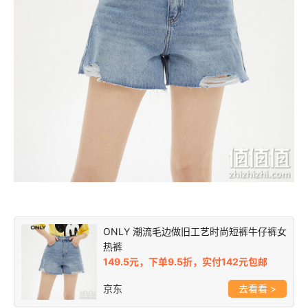
ONLY 潮流毛边做旧工艺时尚短裤牛仔裤女
热裤
149.5元，下单9.5折，实付142元包邮
京东
>