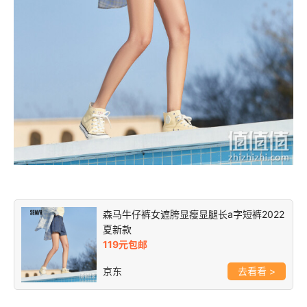
森马牛仔裤女遮胯显瘦显腿长a字短裤2022
夏新款
119元包邮
京东
>