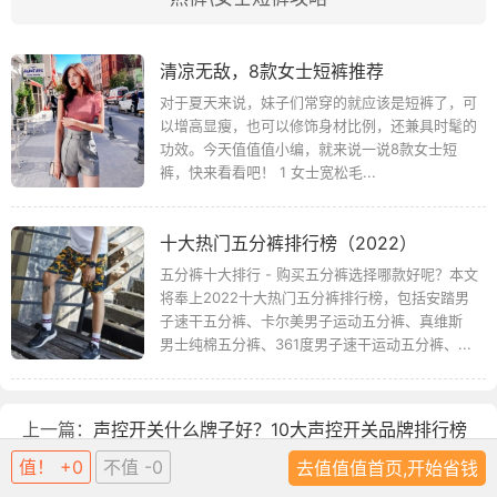
清凉无敌，8款女士短裤推荐
对于夏天来说，妹子们常穿的就应该是短裤了，可
以增高显瘦，也可以修饰身材比例，还兼具时髦的
功效。今天值值值小编，就来说一说8款女士短
裤，快来看看吧！ 1 女士宽松毛...
十大热门五分裤排行榜（2022）
五分裤十大排行 - 购买五分裤选择哪款好呢？本文
将奉上2022十大热门五分裤排行榜，包括安踏男
子速干五分裤、卡尔美男子运动五分裤、真维斯
男士纯棉五分裤、361度男子速干运动五分裤、...
上一篇：
声控开关什么牌子好？10大声控开关品牌排行榜
值！ +0
不值 -0
去值值值首页,开始省钱
下一篇：
如何选择磨甲机？电动磨甲器选购指南