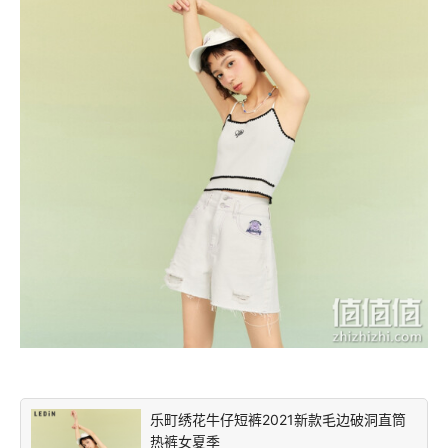
乐町绣花牛仔短裤2021新款毛边破洞直筒
热裤女夏季