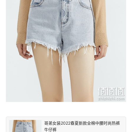
哥弟女装2022春夏新款全棉中腰时尚热裤
牛仔裤