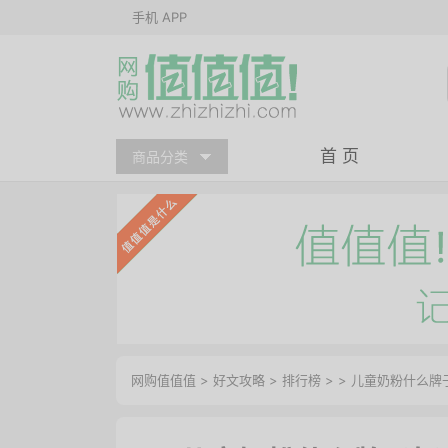
手机 APP
首 页
商品分类
网购值值值
>
好文攻略
>
排行榜
> > 儿童奶粉什么