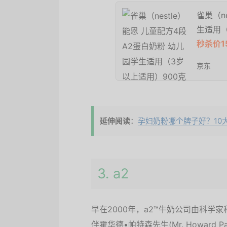
雀巢（n
生适用（
秒杀价1
京东
延伸阅读
：
孕妇奶粉哪个牌子好？10
3. a2
早在2000年，a2™牛奶公司由科学家科兰•
伴霍华德•帕特森先生(Mr. Howard