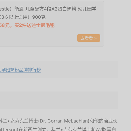
estle）能恩 儿童配方4段A2蛋白奶粉 幼儿园学
3岁以上适用）900克
58元，买2件送迪士尼毛毯
>
大孕妇奶粉品牌排行榜
克劳克兰博士(Dr. Corran McLachlan)和他的商业伙
 Patterson)在新西兰创立。科兰•克劳克兰博士将A2酪蛋白