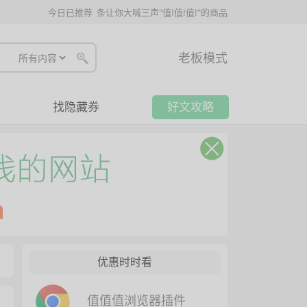
今日已推荐
条让你大喊三声"值!值!值!"的商品
老板模式
找隐藏券
好文攻略
优惠时时看
值值值浏览器插件