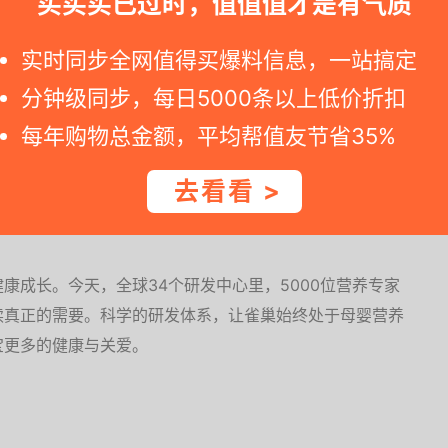
买买买已过时，值值值才是有气质
>
实时同步全网值得买爆料信息，一站搞定
分钟级同步，每日5000条以上低价折扣
每年购物总金额，平均帮值友节省35%
去看看 >
儿食品起家，母婴健康食品专业供应商，全球知名的大型食
康成长。今天，全球34个研发中心里，5000位营养专家
读真正的需要。科学的研发体系，让雀巢始终处于母婴营养
宝更多的健康与关爱。