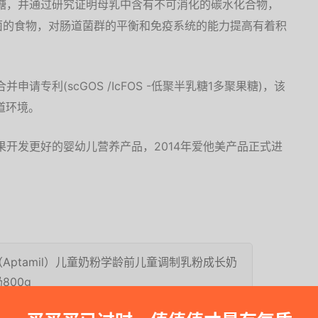
寡糖，并通过研究证明母乳中含有不可消化的碳水化合物，
菌的食物，对肠道菌群的平衡和免疫系统的能力提高有着积
申请专利(scGOS /IcFOS -低聚半乳糖1多聚果糖)，该
道环境。
果开发更好的婴幼儿营养产品，2014年爱他美产品正式进
Aptamil）儿童奶粉学龄前儿童调制乳粉成长奶
800g
，领券减25，实付244元包邮