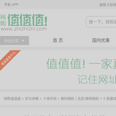
手机 APP
3
请用
秒
首 页
国内优惠
商品分类
网购值值值
>
好文攻略
>
十佳评测
>
数码相机
|
无反\微单相机
> 5 款