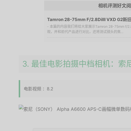
相机评测好文阅
Tamron 28-75mm F/2.8DiIII VX
更优异！
- 本篇的内容我们将给大家展示Tamron 28-75mm f/2.8 
观，并和前代产品进行对比，还将测试镜头的焦...
3. 最佳电影拍摄中档相机：索尼
电影视频 ：8.2