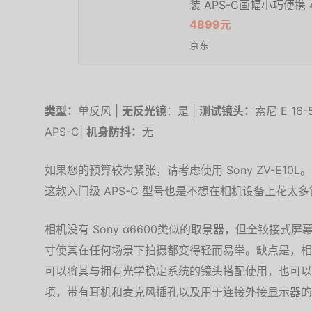
装 APS-C画幅小巧便携
4899元
京东
类型：
单反风 |
无反光镜
：是 |
测试镜头：
索尼 E 16-5
APS-C|
机身防抖：
无
如果您的预算较为紧张，请考虑使用 Sony ZV-E1
这款入门级 APS-C 型号也是不想在相机设备上花
相机没有 Sony α6600类似的取景器，但全铰接
寸使其在任何场景下拍摄都变得轻而易举。缺点是，相机
可以将其与拥有光学稳定系统的镜头搭配使用，也可以
项，带有耳机和麦克风插孔以及用于连接外接显示器的 Mic