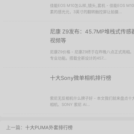
佳能EOS M10怎么样_镜头_套机 - 佳能EOS 
素的感光元，3英寸的翻转触控屏让拍摄...
尼康 Z9发布：45.7MP堆栈式传感器、2
视频等
尼康Z9价格 - 尼康Z9终于在昨晚八点正式亮
专业功能。搭载全新设计的457...
十大Sony微单相机排行榜
索尼无反相机什么牌子好 - 本文我们就来盘点十大索尼
相机、SONY 索尼 Al...
上一篇：
十大PUMA外套排行榜