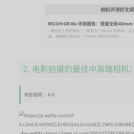
相机评测好文阅
RICOH GR IIIx 评测报告：搭载全新40mm
视角！
- 理光在上月初发布了一款名为““GR III X”的新机，
品，本篇我们就对比一下GR III x和GR III 的外...
2. 电影拍摄的最佳中高端相机：松
电影视频 ：8.8