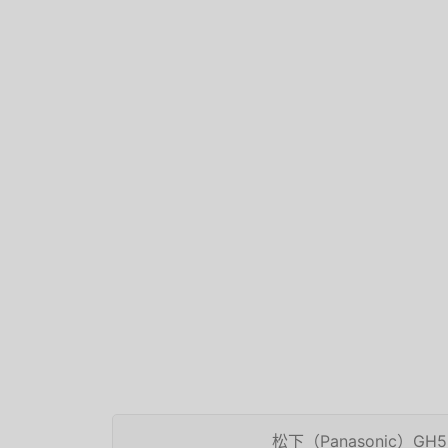
松下（Panasonic）G