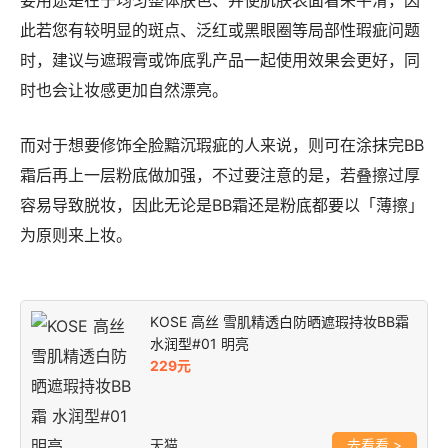
此若您有较明显的斑点、泛红或黑眼圈等局部性瑕疵问题
时，建议与遮瑕膏或饰底乳产品一起使用效果会更好，同
时也会让妆感更加自然漂亮。
而对于想要修饰全脸黯沉瑕疵的人来说，则可在涂抹完BB
霜后再上一层粉底做加强，不过要注意的是，若叠擦过厚
容易导致脱妆，因此无论是BB霜还是粉底都要以「薄擦」
为原则来上妆。
KOSE 高丝 雪肌精透白防晒遮瑕持妆BB霜
水润型#01 明亮
229元
天猫
>