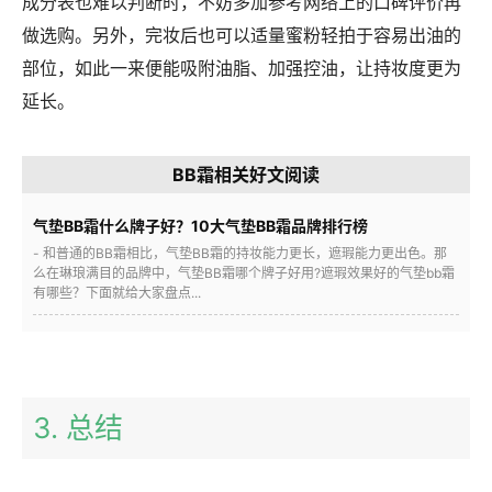
成分表也难以判断时，不妨多加参考网络上的口碑评价再
做选购。另外，完妆后也可以适量蜜粉轻拍于容易出油的
部位，如此一来便能吸附油脂、加强控油，让持妆度更为
延长。
BB霜相关好文阅读
气垫BB霜什么牌子好？10大气垫BB霜品牌排行榜
- 和普通的BB霜相比，气垫BB霜的持妆能力更长，遮瑕能力更出色。那
么在琳琅满目的品牌中，气垫BB霜哪个牌子好用?遮瑕效果好的气垫bb霜
有哪些？下面就给大家盘点...
3. 总结