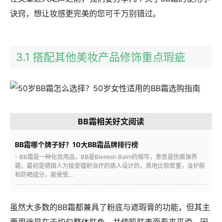
诀窍，想让妆感更完美的您可千万别错过。
3.1 搭配其他美妆产品修饰重点瑕疵
BB霜相关好文阅读
BB霜哪个牌子好？10大BB霜品牌排行榜
- BB霜是一种化妆用品，BB是Blemish Balm的缩写，意思是伤痕保养
霜，最初是德国人为接受镭射治疗的病人设计的，质地比较厚重，含护肤
和防晒成分，能使受...
虽然大多数的BB霜都兼具了粉底与遮瑕膏的功能，但其主
要用途是在于均匀整体肤色、并使肌肤表面看来平滑，因