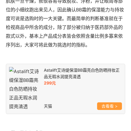
肌肤一旦干燥，就很容易导致脱妆、浮粉，并让眼周等部
位的小细纹跑出来见人，因此确认BB霜的保湿能力与持妆
度可说是选购时的一大关键。而最简单的判断基准就在于
检视商品中所含的成分，除了部分被归纳于医药部外品的
款式以外，基本上产品成分表皆会依照含量比例多寡来依
序列出，大家可将此做为挑选时的指标。
Astalift艾诗缇保湿BB霜亮白色防晒持妆正
品无瑕水润提亮清透
299元
天猫
>