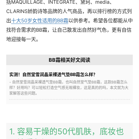
括MAQUILLAGE、INTEGRATE、黛珂、media、
CLARINS娇韵诗等品牌的人气商品，再以排行榜的方式列
出
十大50岁女性适用的BB霜
以供参考。希望各位都能从中
找符合需求的BB霜，让自己散发出自然好气色，更有自信
地迎接每一天。
BB霜相关好文阅读
实测！自然堂雪润晶采裸透气垫BB霜怎么样？
- 自然堂雪润晶采裸透气垫BB霜，也叫自然堂气垫BB霜，这款BB霜怎么
样？好用吗？可以轻松打造空气感无瑕裸妆，这是真的的吗，本文就为大
家解答这些问题。
1. 容易干燥的50代肌肤，底妆也