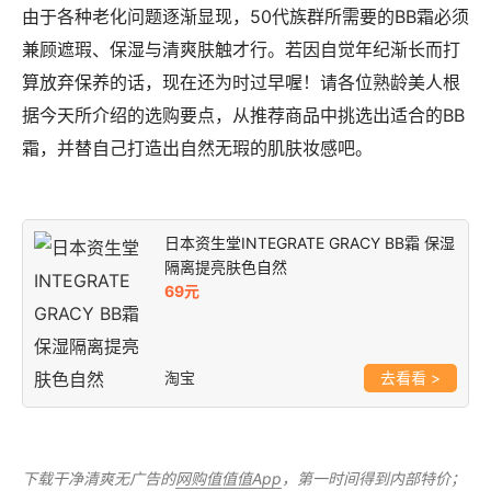
由于各种老化问题逐渐显现，50代族群所需要的BB霜必须
兼顾遮瑕、保湿与清爽肤触才行。若因自觉年纪渐长而打
算放弃保养的话，现在还为时过早喔！请各位熟龄美人根
据今天所介绍的选购要点，从推荐商品中挑选出适合的BB
霜，并替自己打造出自然无瑕的肌肤妆感吧。
日本资生堂INTEGRATE GRACY BB霜 保湿
隔离提亮肤色自然
69元
淘宝
>
下载干净清爽无广告的
网购值值值App
，第一时间得到内部特价；