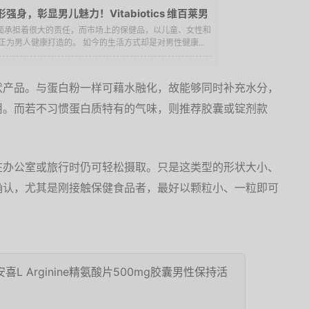
身，彰显男儿魅力！Vitabiotics 维百莱男
里面承担着很大的责任，而市场上的保健品，以儿童、女性和
为男人健康打造的。 如今的生活方式却是对男性健康...
状产品。与蛋白粉一样可藉水融化，故能够同时补充水分，
用。而若不习惯蛋白质特有的气味，则推荐胶囊或锭剂款
在办公室或旅行时仍可轻松摄取。只是这类型的形状大小、
确认，尤其是刚接触保健食品者，最好以颗粒小、一粒即可
安喜L Arginine精氨酸片500mg胶囊男性保持活