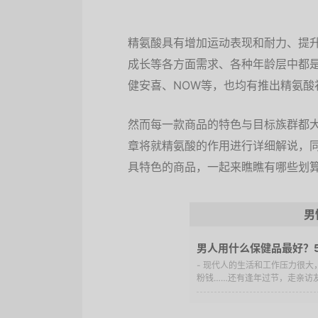
精氨酸具有增加运动表现和耐力、提
成长等各方面需求、各种年龄层中都是
健安喜、NOW等，也均有推出精氨酸
然而每一款商品的特色与目标族群都
章将就精氨酸的作用进行详细解说，
具特色的商品，一起来瞧瞧有哪些划
男
男人用什么保健品最好？
- 现代人的生活和工作压力很
粉钱……还有逢年过节，走亲访友