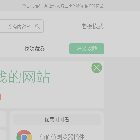
今日已推荐
条让你大喊三声"值!值!值!"的商品
老板模式
找隐藏券
好文攻略
优惠时时看
值值值浏览器插件