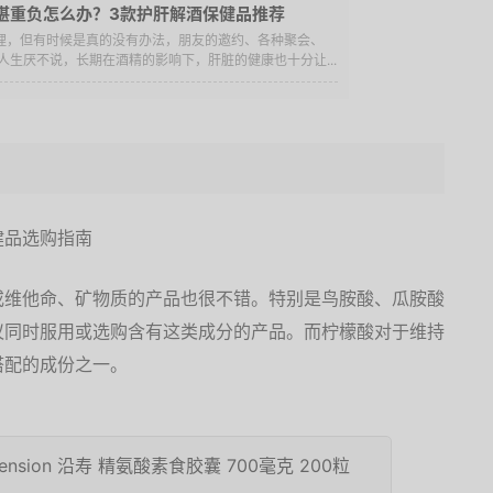
堪重负怎么办？3款护肝解酒保健品推荐
道理，但有时候是真的没有办法，朋友的邀约、各种聚会、
人生厌不说，长期在酒精的影响下，肝脏的健康也十分让...
或维他命、矿物质的产品也很不错。特别是鸟胺酸、瓜胺酸
议同时服用或选购含有这类成分的产品。而柠檬酸对于维持
搭配的成份之一。
Extension 沿寿 精氨酸素食胶囊 700毫克 200粒