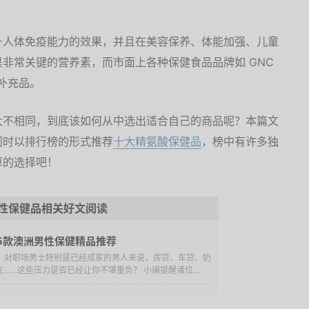
升人体免疫能力的效果，并且在美容保养、体能加强、儿童
非常关键的营养素，而市面上各种保健食品品牌如 GNC
补充品。
大不相同，到底该如何从中选出适合自己的商品呢？本篇文
同时以排行榜的形式推荐
十大精氨酸保健品
，榜中有许多独
算的选择吧！
性保健品相关好文阅读
5款澳洲男性保健精品推荐
大，对职场男士特别是已经成家的男人来说，房贷、车贷、奶
……这些压力是否已经让你不堪重负？ 小编提醒诸位...