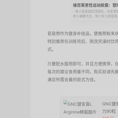
维百莱男性运动胶囊：塑形强
性保健精品推荐！
- 男人是家庭的顶梁柱，在家
老人健康为主，很少有几款是真正
若是想作为健身补给品，便推荐粉末
特别推荐在训练完后、刚洗完澡时饮
式。
只要配水服用即可，并且方便携带，
每次的建议食用量不同，购买前请先
满足所需含量的款式为佳。
GNC健
力90粒