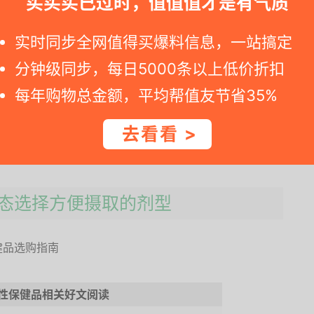
买买买已过时，值值值才是有气质
实时同步全网值得买爆料信息，一站搞定
分钟级同步，每日5000条以上低价折扣
每年购物总金额，平均帮值友节省35%
等各种型态，然而不管是哪种型态的精氨酸都有一股独特的
的适口性等细节。本段会将选购时应注意的事项列出，帮助
去看看 >
活型态选择方便摄取的剂型
性保健品相关好文阅读