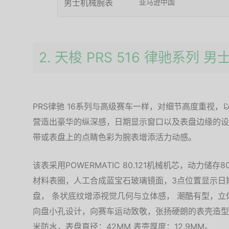
亚马逊中国
2. 天梭 PRS 516 律驰系列 
PRS律驰 16系列与高级赛车一样，对细节高度重视
营造出豪华的纵深感，日期显示窗口以及表盘边缘的设
带或表盘上的点睛色彩为腕表增添活力动感。
该表采用POWERMATIC 80.121机械机芯，动力储
材料表圈，人工合成蓝宝石玻璃镜面，3点位置显示日
盘， 条状底纹增添视觉几何与立体感， 潮酷有型，立
向盘小孔设计，向赛车运动致敬，张扬硬朗的表壳造型
米防水，表盘直径：42MM 表壳厚度：12.9MM。