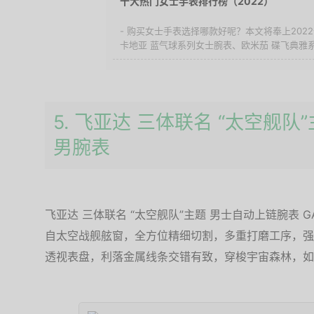
十大热门女士手表排行榜（2022）
- 购买女士手表选择哪款好呢？本文将奉上20
卡地亚 蓝气球系列女士腕表、欧米茄 碟飞典雅系列
5. 飞亚达 三体联名 “太空舰
男腕表
飞亚达 三体联名 “太空舰队”主题 男士自动上链腕表 G
自太空战舰舷窗，全方位精细切割，多重打磨工序，强
透视表盘，利落金属线条交错有致，穿梭宇宙森林，如