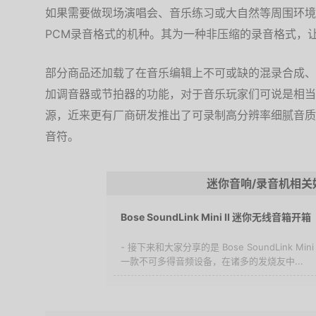
如果需要做现场演唱会、音乐练习或大自然等周围环境
PCM录音格式的机种。其为一种非压缩的录音格式，
部分商品还加载了在音乐编辑上不可或缺的混录合成、
加调音器或节拍器的功能，对于音乐玩家们可说是相当
源，近来更有厂商研发推出了可录制高分辨率细腻音质
音符。
迷你音响/录音机相关
Bose SoundLink Mini II 迷你无线音箱开箱
- 接下来和大家分享的是 Bose SoundLink M
一款不可多得音频设备，在诸多的发烧友中...