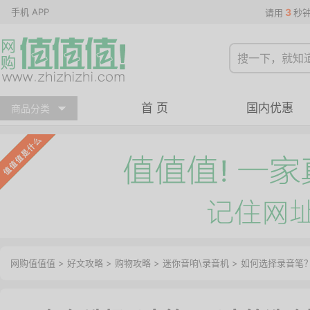
手机 APP
3
请用
秒
首 页
国内优惠
商品分类
网购值值值
>
好文攻略
>
购物攻略
>
迷你音响\录音机
> 如何选择录音笔